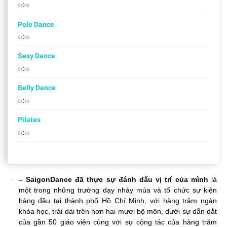
:
01
00
Pole Dance
:
01
05
Sexy Dance
:
01
05
Belly Dance
:
01
10
Pilates
:
01
10
– SaigonDance đã thực sự đánh dấu vị trí của mình
là
một trong những trường dạy nhảy múa và tổ chức sự kiện
hàng đầu tại thành phố Hồ Chí Minh, với hàng trăm ngàn
khóa học, trải dài trên hơn hai mươi bộ môn, dưới sự dẫn dắt
của gần 50 giáo viên cùng với sự cộng tác của hàng trăm