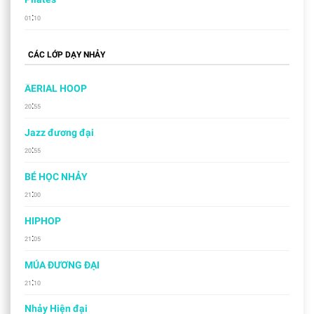
:
01
10
CÁC LỚP DẠY NHẢY
AERIAL HOOP
:
20
55
Jazz đương đại
:
20
55
BÉ HỌC NHẢY
:
21
00
HIPHOP
:
21
05
MÚA ĐƯƠNG ĐẠI
:
21
10
Nhảy Hiện đại