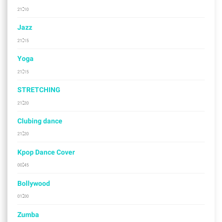
:
21
10
Jazz
:
21
15
Yoga
:
21
15
STRETCHING
:
21
20
Clubing dance
:
21
20
Kpop Dance Cover
:
00
45
Bollywood
:
01
00
Zumba