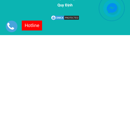
Quy Định
Hotline
@2025 Saigondance.vn - Copyrights © 2025. Design by
SaigonDance.
SaiGonDance chào đón sự hợp tác - giao lưu với các danh sách câu
lạc bộ, vũ công tâm huyết tại tất cả các quận ở TpHCM
: quận 1,
quận 2, quận 3, quận 4, quận 5, quận 6, quận 7, quận 8, quận 9, quận
10, quận 11, quận 12, quận Gò Vấp, quận Tân Bình, quận Tân Phú,
quận Bình Thạnh, quận Phú Nhuận, quận Thủ Đức, quận Bình Tân.