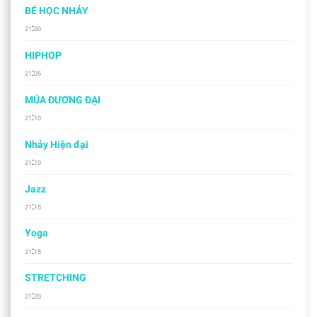
BÉ HỌC NHẢY
:
21
00
HIPHOP
:
21
05
MÚA ĐƯƠNG ĐẠI
:
21
10
Nhảy Hiện đại
:
21
10
Jazz
:
21
15
Yoga
:
21
15
STRETCHING
:
21
20