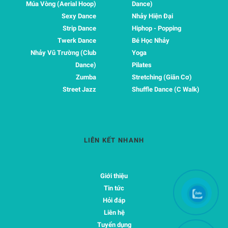
Múa Vòng (Aerial Hoop)
Dance)
Sexy Dance
Nhảy Hiện Đại
Strip Dance
Hiphop - Popping
Twerk Dance
Bé Học Nhảy
Nhảy Vũ Trường (Club
Yoga
Dance)
Pilates
Zumba
Stretching (Giãn Cơ)
Street Jazz
Shuffle Dance (C Walk)
LIÊN KẾT NHANH
Giới thiệu
Tin tức
Hỏi đáp
Liên hệ
Tuyển dụng