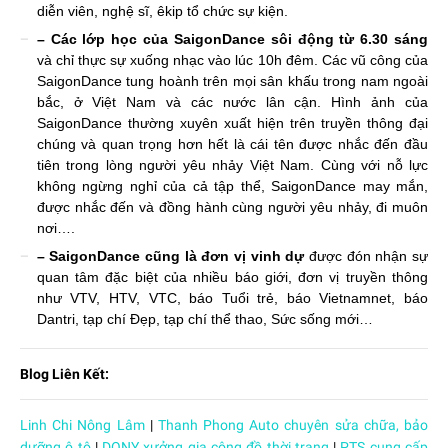
diễn viên, nghệ sĩ, êkip tổ chức sự kiện.
– Các lớp học của SaigonDance sôi động từ 6.30 sáng
và chỉ thực sự xuống nhạc vào lúc 10h đêm. Các vũ công của
SaigonDance tung hoành trên mọi sân khấu trong nam ngoài
bắc, ở Việt Nam và các nước lân cận. Hình ảnh của
SaigonDance thường xuyên xuất hiện trên truyền thông đại
chúng và quan trọng hơn hết là cái tên được nhắc đến đầu
tiên trong lòng người yêu nhảy Việt Nam. Cùng với nỗ lực
không ngừng nghỉ của cả tập thể, SaigonDance may mắn,
được nhắc đến và đồng hành cùng người yêu nhảy, đi muôn
nơi….
– SaigonDance cũng là đơn vị vinh dự
được đón nhận sự
quan tâm đặc biệt của nhiều báo giới, đơn vị truyền thông
như VTV, HTV, VTC, báo Tuổi trẻ, báo Vietnamnet, báo
Dantri, tạp chí Đẹp, tạp chí thể thao, Sức sống mới…
Blog Liên Kết:
Linh Chi Nông Lâm
|
Thanh Phong Auto chuyên sửa chữa, bảo
dưỡng ô tô
|
DONY xưởng gia công đồ thời trang
|
PTS cung cấp