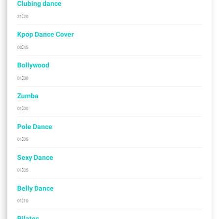
Clubing dance
:
21
20
Kpop Dance Cover
:
00
45
Bollywood
:
01
00
Zumba
:
01
00
Pole Dance
:
01
05
Sexy Dance
:
01
05
Belly Dance
:
01
10
Pilates