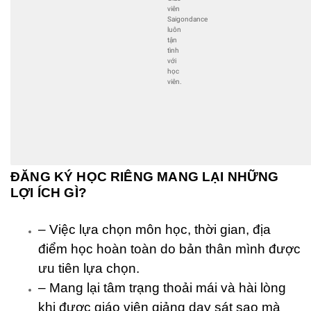
viên
Saigondance
luôn
tận
tình
với
học
viên.
ĐĂNG KÝ HỌC RIÊNG MANG LẠI NHỮNG
LỢI ÍCH GÌ?
– Việc lựa chọn môn học, thời gian, địa
điểm học hoàn toàn do bản thân mình được
ưu tiên lựa chọn.
– Mang lại tâm trạng thoải mái và hài lòng
khi được giáo viên giảng dạy sát sao mà