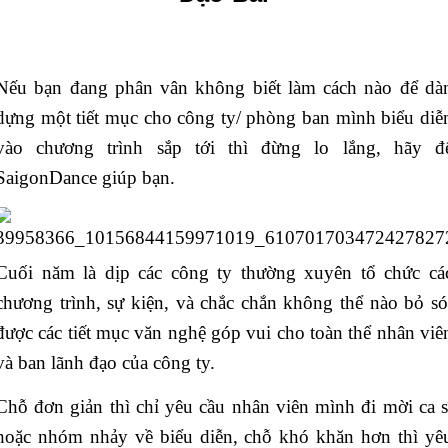
Nếu bạn đang phân vân không biết làm cách nào để dà
dựng một tiết mục cho công ty/ phòng ban mình biểu diễ
vào chương trình sắp tới thì đừng lo lắng, hãy đ
SaigonDance giúp bạn.
Cuối năm là dịp các công ty thường xuyên tổ chức cá
chương trình, sự kiện, và chắc chắn không thể nào bỏ só
được các tiết mục văn nghệ góp vui cho toàn thể nhân viê
và ban lãnh đạo của công ty.
Chỗ đơn giản thì chỉ yêu cầu nhân viên mình đi mời ca s
hoặc nhóm nhảy về biểu diễn, chỗ khó khăn hơn thì yê