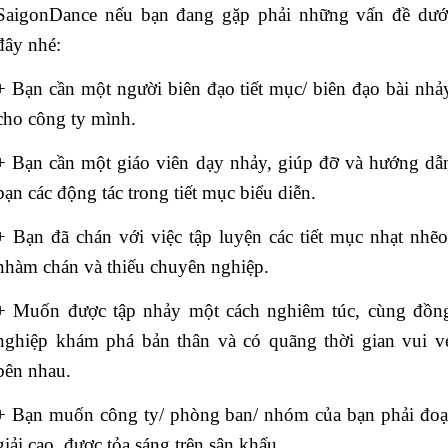
SaigonDance nếu bạn đang gặp phải những vấn đề dướ
đây nhé:
+ Bạn cần một người biên đạo tiết mục/ biên đạo bài nhả
cho công ty mình.
+ Bạn cần một giáo viên dạy nhảy, giúp đỡ và hướng dẫ
bạn các động tác trong tiết mục biểu diễn.
+ Bạn đã chán với việc tập luyện các tiết mục nhạt nhẽo
nhàm chán và thiếu chuyên nghiệp.
+ Muốn được tập nhảy một cách nghiêm túc, cùng đồn
nghiệp khám phá bản thân và có quãng thời gian vui v
bên nhau.
+ Bạn muốn công ty/ phòng ban/ nhóm của bạn phải đoạ
giải cao, được tỏa sáng trên sân khấu.