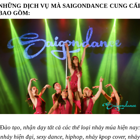
NHỮNG DỊCH VỤ MÀ SAIGONDANCE CUNG CẤ
BAO GỒM:
Đ
ào tạo, nhận dạy tất cả các thể loại nhảy múa hiện nay:
nhảy hiện đại, sexy dance, hiphop, nhảy kpop cover, nhảy