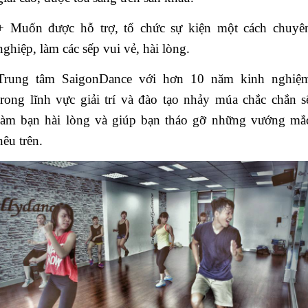
+ Muốn được hỗ trợ, tổ chức sự kiện một cách chuyê
nghiệp, làm các sếp vui vẻ, hài lòng.
Trung tâm SaigonDance với hơn 10 năm kinh nghiệ
trong lĩnh vực giải trí và đào tạo nhảy múa chắc chắn s
làm bạn hài lòng và giúp bạn tháo gỡ những vướng mắ
nêu trên.