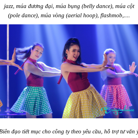
jazz, múa đương đại, múa bụng (belly dance), múa cột
(pole dance), múa vòng (aerial hoop), flashmob,....
Biên đạo tiết mục cho công ty theo yêu cầu, hỗ trợ tư vấn 