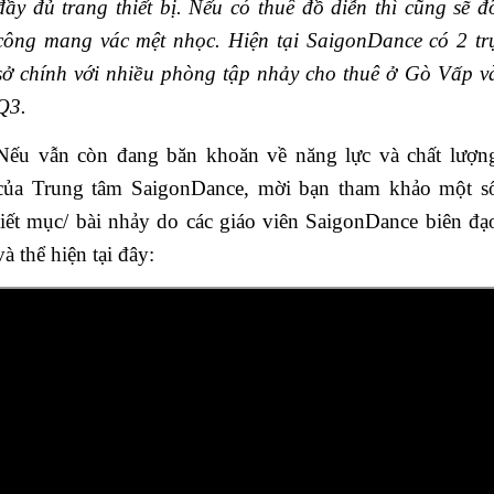
đầy đủ trang thiết bị. Nếu có thuê đồ diễn thì cũng sẽ đ
công mang vác mệt nhọc. Hiện tại SaigonDance có 2 tr
sở chính với nhiều phòng tập nhảy cho thuê ở Gò Vấp v
Q3.
Nếu vẫn còn đang băn khoăn về năng lực và chất lượn
của Trung tâm SaigonDance, mời bạn tham khảo một s
tiết mục/ bài nhảy do các giáo viên SaigonDance biên đạ
và thể hiện tại đây: