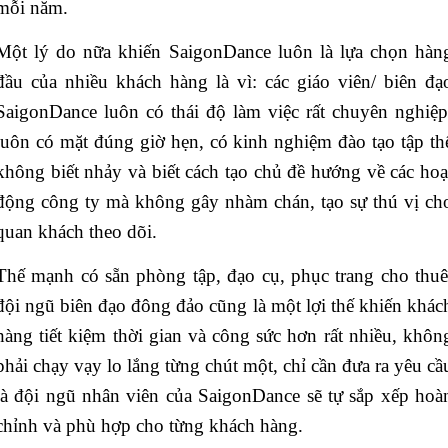
mỗi năm.
Một lý do nữa khiến SaigonDance luôn là lựa chọn hàn
đầu của nhiều khách hàng là vì: các giáo viên/ biên đạ
SaigonDance luôn có thái độ làm việc rất chuyên nghiệp
luôn có mặt đúng giờ hẹn, có kinh nghiệm đào tạo tập th
không biết nhảy và biết cách tạo chủ đề hướng về các hoạ
động công ty mà không gây nhàm chán, tạo sự thú vị ch
quan khách theo dõi.
Thế mạnh có sẵn phòng tập, đạo cụ, phục trang cho thuê
đội ngũ biên đạo đông đảo cũng là một lợi thế khiến khác
hàng tiết kiệm thời gian và công sức hơn rất nhiều, khôn
phải chạy vạy lo lắng từng chút một, chỉ cần đưa ra yêu cầ
là đội ngũ nhân viên của SaigonDance sẽ tự sắp xếp hoà
chỉnh và phù hợp cho từng khách hàng.