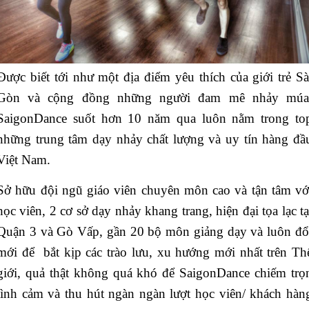
Được biết tới như một địa điểm yêu thích của giới trẻ Sà
Gòn và cộng đồng những người đam mê nhảy múa
SaigonDance suốt hơn 10 năm qua luôn nằm trong to
những trung tâm dạy nhảy chất lượng và uy tín hàng đầ
Việt Nam.
Sở hữu đội ngũ giáo viên chuyên môn cao và tận tâm vớ
học viên, 2 cơ sở dạy nhảy khang trang, hiện đại tọa lạc tạ
Quận 3 và Gò Vấp, gần 20 bộ môn giảng dạy và luôn đổ
mới để bắt kịp các trào lưu, xu hướng mới nhất trên Th
giới, quả thật không quá khó để SaigonDance chiếm trọ
tình cảm và thu hút ngàn ngàn lượt học viên/ khách hàn