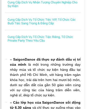
Cung Cấp Dịch Vụ Nhân Tượng Chuyên Nghiệp Cho
Sự Kiện
Cung Cấp Dịch Vụ Tổ Chức Tiệc VIP, Tổ Chức Các
Buổi Tiệc Sang Trọng & Đẳng Cấp
Cung Cấp Dịch Vụ Tổ Chức Tiệc Riêng, Tổ Chức
Private Party Theo Yêu Cầu
– SaigonDance đã thực sự đánh dấu vị trí
của mình
là một trong những trường dạy
nhảy múa và tổ chức sự kiện hàng đầu tại
thành phố Hồ Chí Minh, với hàng trăm ngàn
khóa học, trải dài trên hơn hai mươi bộ môn,
dưới sự dẫn dắt của gần 50 giáo viên cùng
với sự cộng tác của hàng trăm diễn viên,
nghệ sĩ, êkip tổ chức sự kiện.
– Các lớp học của SaigonDance sôi động
từ 6.30 sáng
và chỉ thực sự xuống nhạc vào