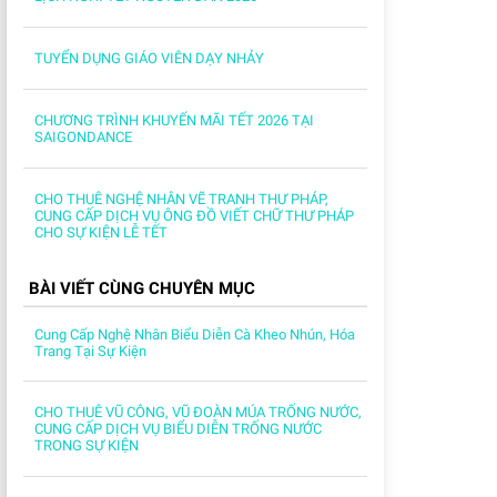
TUYỂN DỤNG GIÁO VIÊN DẠY NHẢY
CHƯƠNG TRÌNH KHUYẾN MÃI TẾT 2026 TẠI
SAIGONDANCE
CHO THUÊ NGHỆ NHÂN VẼ TRANH THƯ PHÁP,
CUNG CẤP DỊCH VỤ ÔNG ĐỒ VIẾT CHỮ THƯ PHÁP
CHO SỰ KIỆN LỄ TẾT
BÀI VIẾT CÙNG CHUYÊN MỤC
Cung Cấp Nghệ Nhân Biểu Diễn Cà Kheo Nhún, Hóa
Trang Tại Sự Kiện
CHO THUÊ VŨ CÔNG, VŨ ĐOÀN MÚA TRỐNG NƯỚC,
CUNG CẤP DỊCH VỤ BIỂU DIỄN TRỐNG NƯỚC
TRONG SỰ KIỆN