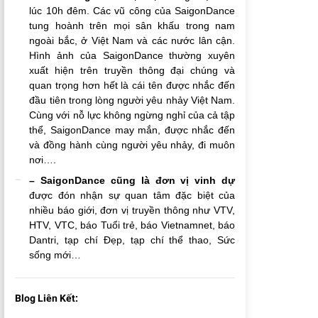
lúc 10h đêm. Các vũ công của SaigonDance
tung hoành trên mọi sân khấu trong nam
ngoài bắc, ở Việt Nam và các nước lân cận.
Hình ảnh của SaigonDance thường xuyên
xuất hiện trên truyền thông đại chúng và
quan trọng hơn hết là cái tên được nhắc đến
đầu tiên trong lòng người yêu nhảy Việt Nam.
Cùng với nỗ lực không ngừng nghỉ của cả tập
thể, SaigonDance may mắn, được nhắc đến
và đồng hành cùng người yêu nhảy, đi muôn
nơi….
– SaigonDance cũng là đơn vị vinh dự
được đón nhận sự quan tâm đặc biệt của
nhiều báo giới, đơn vị truyền thông như VTV,
HTV, VTC, báo Tuổi trẻ, báo Vietnamnet, báo
Dantri, tạp chí Đẹp, tạp chí thể thao, Sức
sống mới…
Blog Liên Kết: