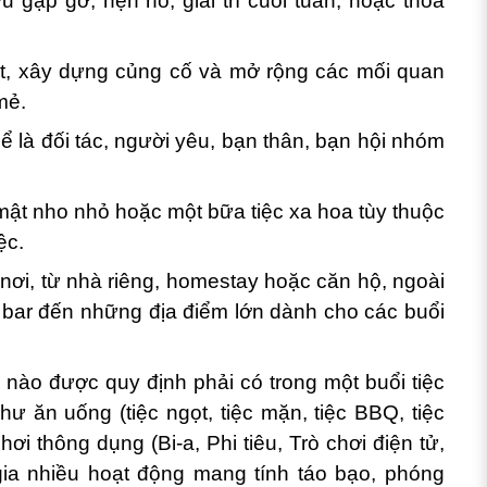
u gặp gỡ, hẹn hò, giải trí cuối tuần, hoặc thỏa
mật, xây dựng củng cố và mở rộng các mối quan
mẻ.
ể là đối tác, người yêu, bạn thân, bạn hội nhóm
 mật nho nhỏ hoặc một bữa tiệc xa hoa tùy thuộc
ệc.
 nơi, từ nhà riêng, homestay hoặc căn hộ, ngoài
n bar đến những địa điểm lớn dành cho các buổi
 nào được quy định phải có trong một buổi tiệc
ư ăn uống (tiệc ngọt, tiệc mặn, tiệc BBQ, tiệc
chơi thông dụng (Bi-a, Phi tiêu, Trò chơi điện tử,
gia nhiều hoạt động mang tính táo bạo, phóng