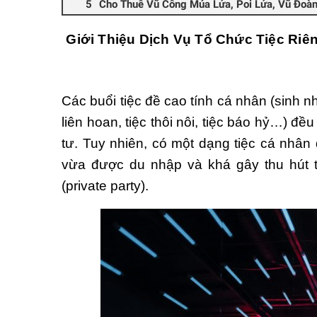
Cho Thuê Vũ Công Múa Lửa, Poi Lửa, Vũ Đo
Giới Thiệu Dịch Vụ Tổ Chức Tiệc Riên
Các buổi tiệc đề cao tính cá nhân (sinh 
liên hoan, tiệc thôi nôi, tiệc báo hỷ…) đề
tư. Tuy nhiên, có một dạng tiệc cá nhân
vừa được du nhập và khá gây thu hút tr
(private party).