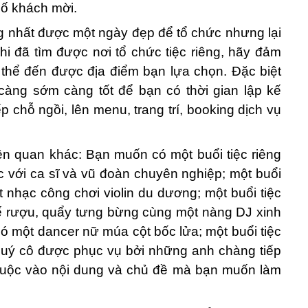
số khách mời.
g nhất được một ngày đẹp để tổ chức nhưng lại
i đã tìm được nơi tổ chức tiệc riêng, hãy đảm
 thể đến được địa điểm bạn lựa chọn. Đặc biệt
càng sớm càng tốt để bạn có thời gian lập kế
 chỗ ngồi, lên menu, trang trí, booking dịch vụ
iên quan khác: Bạn muốn có một buổi tiệc riêng
ạc với ca sĩ và vũ đoàn chuyên nghiệp; một buổi
 nhạc công chơi violin du dương; một buổi tiệc
ế rượu, quẩy tưng bừng cùng một nàng DJ xinh
có một dancer nữ múa cột bốc lửa; một buổi tiệc
uý cô được phục vụ bởi những anh chàng tiếp
thuộc vào nội dung và chủ đề mà bạn muốn làm