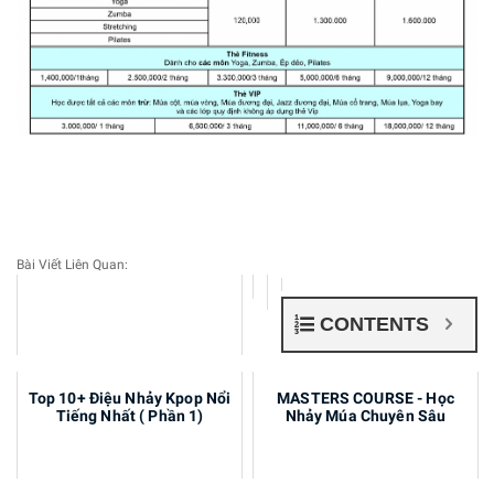
Bài Viết Liên Quan:
CONTENTS
Dịch vụ cung cấp nhóm xiếc
Top 10+ Điệu Nhảy Kpop Nổi
MASTERS COURSE - Học
chuyên nghiệp tại HCM
Tiếng Nhất ( Phần 1)
Nhảy Múa Chuyên Sâu