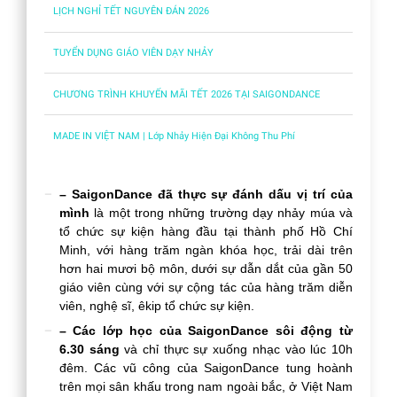
LỊCH NGHỈ TẾT NGUYÊN ĐÁN 2026
TUYỂN DỤNG GIÁO VIÊN DẠY NHẢY
CHƯƠNG TRÌNH KHUYẾN MÃI TẾT 2026 TẠI SAIGONDANCE
MADE IN VIỆT NAM | Lớp Nhảy Hiện Đại Không Thu Phí
– SaigonDance đã thực sự đánh dấu vị trí của
mình
là một trong những trường dạy nhảy múa và
tổ chức sự kiện hàng đầu tại thành phố Hồ Chí
Minh, với hàng trăm ngàn khóa học, trải dài trên
hơn hai mươi bộ môn, dưới sự dẫn dắt của gần 50
giáo viên cùng với sự cộng tác của hàng trăm diễn
viên, nghệ sĩ, êkip tổ chức sự kiện.
– Các lớp học của SaigonDance sôi động từ
6.30 sáng
và chỉ thực sự xuống nhạc vào lúc 10h
đêm. Các vũ công của SaigonDance tung hoành
trên mọi sân khấu trong nam ngoài bắc, ở Việt Nam