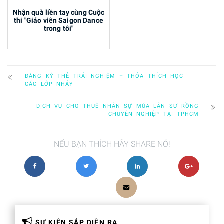
Nhận quà liền tay cùng Cuộc
thi "Giáo viên Saigon Dance
trong tôi"
ĐĂNG KÝ THẺ TRẢI NGHIỆM – THỎA THÍCH HỌC
CÁC LỚP NHẢY
DỊCH VỤ CHO THUÊ NHÂN SỰ MÚA LÂN SƯ RỒNG
CHUYÊN NGHIỆP TẠI TPHCM
NẾU BẠN THÍCH HÃY SHARE NÓ!
SỰ KIỆN SẮP DIỄN RA