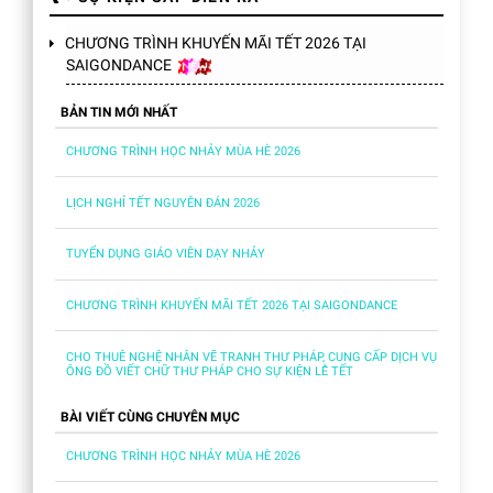
CHƯƠNG TRÌNH KHUYẾN MÃI TẾT 2026 TẠI
SAIGONDANCE
BẢN TIN MỚI NHẤT
CHƯƠNG TRÌNH HỌC NHẢY MÙA HÈ 2026
LỊCH NGHỈ TẾT NGUYÊN ĐÁN 2026
TUYỂN DỤNG GIÁO VIÊN DẠY NHẢY
CHƯƠNG TRÌNH KHUYẾN MÃI TẾT 2026 TẠI SAIGONDANCE
CHO THUÊ NGHỆ NHÂN VẼ TRANH THƯ PHÁP, CUNG CẤP DỊCH VỤ
ÔNG ĐỒ VIẾT CHỮ THƯ PHÁP CHO SỰ KIỆN LỄ TẾT
BÀI VIẾT CÙNG CHUYÊN MỤC
CHƯƠNG TRÌNH HỌC NHẢY MÙA HÈ 2026