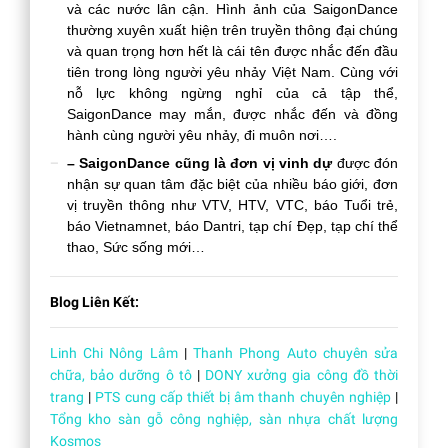
và các nước lân cận. Hình ảnh của SaigonDance
thường xuyên xuất hiện trên truyền thông đại chúng
và quan trọng hơn hết là cái tên được nhắc đến đầu
tiên trong lòng người yêu nhảy Việt Nam. Cùng với
nỗ lực không ngừng nghỉ của cả tập thể,
SaigonDance may mắn, được nhắc đến và đồng
hành cùng người yêu nhảy, đi muôn nơi….
– SaigonDance cũng là đơn vị vinh dự
được đón
nhận sự quan tâm đặc biệt của nhiều báo giới, đơn
vị truyền thông như VTV, HTV, VTC, báo Tuổi trẻ,
báo Vietnamnet, báo Dantri, tạp chí Đẹp, tạp chí thể
thao, Sức sống mới…
Blog Liên Kết:
Linh Chi Nông Lâm
|
Thanh Phong Auto chuyên sửa
chữa, bảo dưỡng ô tô
|
DONY xưởng gia công đồ thời
trang
|
PTS cung cấp thiết bị âm thanh chuyên nghiệp
|
Tổng kho sàn gỗ công nghiệp, sàn nhựa chất lượng
Kosmos