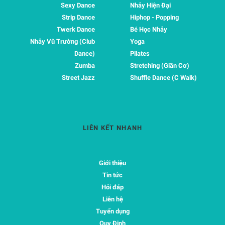
Sexy Dance
Nhảy Hiện Đại
Strip Dance
Hiphop - Popping
Twerk Dance
Bé Học Nhảy
Nhảy Vũ Trường (Club
Yoga
Dance)
Pilates
Zumba
Stretching (Giãn Cơ)
Street Jazz
Shuffle Dance (C Walk)
LIÊN KẾT NHANH
Giới thiệu
Tin tức
Hỏi đáp
Liên hệ
Tuyển dụng
Quy Định