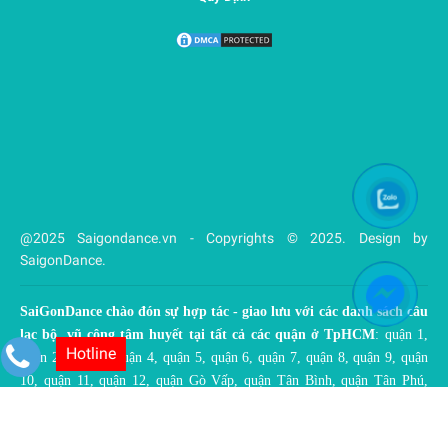
@2025 Saigondance.vn - Copyrights © 2025. Design by
SaigonDance.
SaiGonDance chào đón sự hợp tác - giao lưu với các danh sách câu
lạc bộ, vũ công tâm huyết tại tất cả các quận ở TpHCM
: quận 1,
Hotline
quận 2, quận 3, quận 4, quận 5, quận 6, quận 7, quận 8, quận 9, quận
10, quận 11, quận 12, quận Gò Vấp, quận Tân Bình, quận Tân Phú,
quận Bình Thạnh, quận Phú Nhuận, quận Thủ Đức, quận Bình Tân.