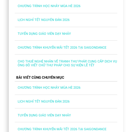
CHƯƠNG TRÌNH HỌC NHẢY MÙA HÈ 2026
LỊCH NGHỈ TẾT NGUYÊN ĐÁN 2026
TUYỂN DỤNG GIÁO VIÊN DẠY NHẢY
CHƯƠNG TRÌNH KHUYẾN MÃI TẾT 2026 TẠI SAIGONDANCE
CHO THUÊ NGHỆ NHÂN VẼ TRANH THƯ PHÁP, CUNG CẤP DỊCH VỤ
ÔNG ĐỒ VIẾT CHỮ THƯ PHÁP CHO SỰ KIỆN LỄ TẾT
BÀI VIẾT CÙNG CHUYÊN MỤC
CHƯƠNG TRÌNH HỌC NHẢY MÙA HÈ 2026
LỊCH NGHỈ TẾT NGUYÊN ĐÁN 2026
TUYỂN DỤNG GIÁO VIÊN DẠY NHẢY
CHƯƠNG TRÌNH KHUYẾN MÃI TẾT 2026 TẠI SAIGONDANCE