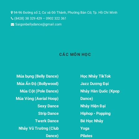
94-96 Đường số 2, Cư xá Đô Thành, Phường Bàn Cờ, Tp. Hồ Chí Minh
(8428) 38 329 429 – 0902 322 361
Saigonbellydance@gmail.com
CÁC MÔN HỌC
Múa bụng (Belly Dance)
Học Nhảy TikTok
Múa Ấn Độ (Bollywood)
Jazz Dương Đại
Múa Cột (Pole Dance)
Nhảy Hàn Quốc (Kpop
Múa Vòng (Aerial Hoop)
Dance)
Sexy Dance
Nhảy Hiện Đại
Strip Dance
Hiphop - Popping
Twerk Dance
Bé Học Nhảy
Nhảy Vũ Trường (Club
Yoga
Dance)
Pilates