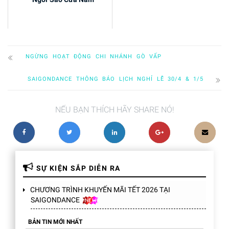
NGỪNG HOẠT ĐỘNG CHI NHÁNH GÒ VẤP
SAIGONDANCE THÔNG BÁO LỊCH NGHỈ LỄ 30/4 & 1/5
NẾU BẠN THÍCH HÃY SHARE NÓ!
SỰ KIỆN SẮP DIỄN RA
CHƯƠNG TRÌNH KHUYẾN MÃI TẾT 2026 TẠI
SAIGONDANCE
BẢN TIN MỚI NHẤT