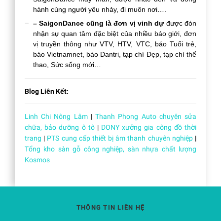
hành cùng người yêu nhảy, đi muôn nơi….
– SaigonDance cũng là đơn vị vinh dự
được đón
nhận sự quan tâm đặc biệt của nhiều báo giới, đơn
vị truyền thông như VTV, HTV, VTC, báo Tuổi trẻ,
báo Vietnamnet, báo Dantri, tạp chí Đẹp, tạp chí thể
thao, Sức sống mới…
Blog Liên Kết:
Linh Chi Nông Lâm
|
Thanh Phong Auto chuyên sửa
chữa, bảo dưỡng ô tô
|
DONY xưởng gia công đồ thời
trang
|
PTS cung cấp thiết bị âm thanh chuyên nghiệp
|
Tổng kho sàn gỗ công nghiệp, sàn nhựa chất lượng
Kosmos
THÔNG TIN LIÊN HỆ