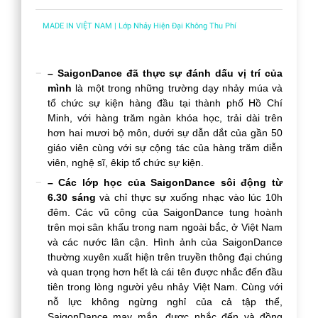
MADE IN VIỆT NAM | Lớp Nhảy Hiện Đại Không Thu Phí
– SaigonDance đã thực sự đánh dấu vị trí của
mình
là một trong những trường dạy nhảy múa và
tổ chức sự kiện hàng đầu tại thành phố Hồ Chí
Minh, với hàng trăm ngàn khóa học, trải dài trên
hơn hai mươi bộ môn, dưới sự dẫn dắt của gần 50
giáo viên cùng với sự cộng tác của hàng trăm diễn
viên, nghệ sĩ, êkip tổ chức sự kiện.
– Các lớp học của SaigonDance sôi động từ
6.30 sáng
và chỉ thực sự xuống nhạc vào lúc 10h
đêm. Các vũ công của SaigonDance tung hoành
trên mọi sân khấu trong nam ngoài bắc, ở Việt Nam
và các nước lân cận. Hình ảnh của SaigonDance
thường xuyên xuất hiện trên truyền thông đại chúng
và quan trọng hơn hết là cái tên được nhắc đến đầu
tiên trong lòng người yêu nhảy Việt Nam. Cùng với
nỗ lực không ngừng nghỉ của cả tập thể,
SaigonDance may mắn, được nhắc đến và đồng