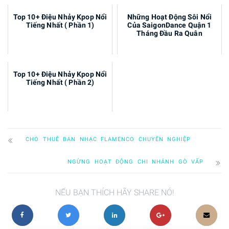
Trung Tâm SaigonDance -
Top 10+ Điệu Nhảy Kpop Nổi
Những Hoạt Động Sôi Nổi
Dịch Vụ Biên Đạo Bài Theo
Tiếng Nhất ( Phần 1)
Của SaigonDance Quận 1
Yêu Cầu
Tháng Đầu Ra Quân
Top 10+ Điệu Nhảy Kpop Nổi
Tiếng Nhất ( Phần 2)
CHO THUÊ BAN NHẠC FLAMENCO CHUYÊN NGHIỆP
NGỪNG HOẠT ĐỘNG CHI NHÁNH GÒ VẤP
NẾU BẠN THÍCH HÃY SHARE NÓ!