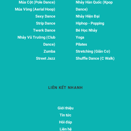
Múa Cột (Pole Dance)
Nhảy Hàn Quốc (Kpop
Múa Vòng (Aerial Hoop)
Dance)
Sexy Dance
Nhảy Hiện Đại
Strip Dance
Hiphop - Popping
Twerk Dance
Bé Học Nhảy
Nhảy Vũ Trường (Club
Yoga
Dance)
Pilates
Zumba
Stretching (Giãn Cơ)
Street Jazz
Shuffle Dance (C Walk)
LIÊN KẾT NHANH
Giới thiệu
Tin tức
Hỏi đáp
Liên hệ