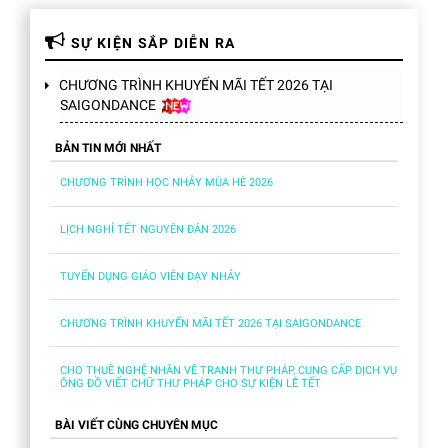
SỰ KIỆN SẮP DIỄN RA
CHƯƠNG TRÌNH KHUYẾN MÃI TẾT 2026 TẠI
SAIGONDANCE
BẢN TIN MỚI NHẤT
CHƯƠNG TRÌNH HỌC NHẢY MÙA HÈ 2026
LỊCH NGHỈ TẾT NGUYÊN ĐÁN 2026
TUYỂN DỤNG GIÁO VIÊN DẠY NHẢY
CHƯƠNG TRÌNH KHUYẾN MÃI TẾT 2026 TẠI SAIGONDANCE
CHO THUÊ NGHỆ NHÂN VẼ TRANH THƯ PHÁP, CUNG CẤP DỊCH VỤ
ÔNG ĐỒ VIẾT CHỮ THƯ PHÁP CHO SỰ KIỆN LỄ TẾT
BÀI VIẾT CÙNG CHUYÊN MỤC