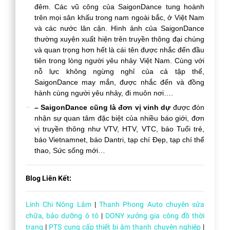
đêm. Các vũ công của SaigonDance tung hoành
trên mọi sân khấu trong nam ngoài bắc, ở Việt Nam
và các nước lân cận. Hình ảnh của SaigonDance
thường xuyên xuất hiện trên truyền thông đại chúng
và quan trọng hơn hết là cái tên được nhắc đến đầu
tiên trong lòng người yêu nhảy Việt Nam. Cùng với
nỗ lực không ngừng nghỉ của cả tập thể,
SaigonDance may mắn, được nhắc đến và đồng
hành cùng người yêu nhảy, đi muôn nơi….
– SaigonDance cũng là đơn vị vinh dự
được đón
nhận sự quan tâm đặc biệt của nhiều báo giới, đơn
vị truyền thông như VTV, HTV, VTC, báo Tuổi trẻ,
báo Vietnamnet, báo Dantri, tạp chí Đẹp, tạp chí thể
thao, Sức sống mới…
Blog Liên Kết:
Linh Chi Nông Lâm
|
Thanh Phong Auto chuyên sửa
chữa, bảo dưỡng ô tô
|
DONY xưởng gia công đồ thời
trang
|
PTS cung cấp thiết bị âm thanh chuyên nghiệp
|