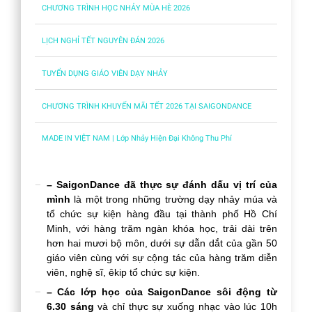
CHƯƠNG TRÌNH HỌC NHẢY MÙA HÈ 2026
LỊCH NGHỈ TẾT NGUYÊN ĐÁN 2026
TUYỂN DỤNG GIÁO VIÊN DẠY NHẢY
CHƯƠNG TRÌNH KHUYẾN MÃI TẾT 2026 TẠI SAIGONDANCE
MADE IN VIỆT NAM | Lớp Nhảy Hiện Đại Không Thu Phí
– SaigonDance đã thực sự đánh dấu vị trí của
mình
là một trong những trường dạy nhảy múa và
tổ chức sự kiện hàng đầu tại thành phố Hồ Chí
Minh, với hàng trăm ngàn khóa học, trải dài trên
hơn hai mươi bộ môn, dưới sự dẫn dắt của gần 50
giáo viên cùng với sự cộng tác của hàng trăm diễn
viên, nghệ sĩ, êkip tổ chức sự kiện.
– Các lớp học của SaigonDance sôi động từ
6.30 sáng
và chỉ thực sự xuống nhạc vào lúc 10h