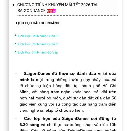
CHƯƠNG TRÌNH KHUYẾN MÃI TẾT 2026 TẠI
SAIGONDANCE
LỊCH HỌC CÁC CHI NHÁNH
•
Lịch Học Chi Nhánh Quận 1
•
Lịch Học Chi Nhánh Quận 3
•
Lịch Học Chi Nhánh Gò Vấp
– SaigonDance đã thực sự đánh dấu vị trí của
mình
là một trong những trường dạy nhảy múa và
tổ chức sự kiện hàng đầu tại thành phố Hồ Chí
Minh, với hàng trăm ngàn khóa học, trải dài trên
hơn hai mươi bộ môn, dưới sự dẫn dắt của gần 50
giáo viên cùng với sự cộng tác của hàng trăm diễn
viên, nghệ sĩ, êkip tổ chức sự kiện.
– Các lớp học của SaigonDance sôi động từ
6.30 sáng
và chỉ thực sự xuống nhạc vào lúc 10h
đêm. Các vũ công của SaigonDance tung hoành