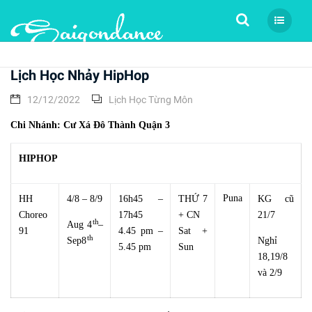
Tìm kiếm
Lịch Học Nhảy HipHop
12/12/2022
Lịch Học Từng Môn
Chi Nhánh: Cư Xá Đô Thành Quận 3
HIPHOP
Puna
HH
4/8 – 8/9
16h45 –
THỨ 7
KG cũ
Choreo
17h45
+ CN
21/7
th
Aug 4
–
91
4.45 pm –
Sat +
th
Sep8
Nghỉ
5.45 pm
Sun
18,19/8
và 2/9