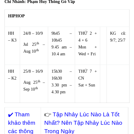
Chi Nhánh: Phạm Huy Thông Gò Vấp
HIPHOP
HH
24/8 – 10/9
9h45 –
THỨ 2 +
KG cũ:
– K3
10h45
4 + 6
9/7; 25/7
th
Jul 25
–
9.45 am –
Mon +
th
Aug 10
10.4 am
Wed + Fri
HH
25/8 – 16/9
15h30 –
THỨ 7 +
– K2
16h30
CN
th
Aug 25
–
3.30 pm –
Sat + Sun
th
Sep 10
4.30 pm
✔️ Tham
👉
Tập Nhảy Lúc Nào Là Tốt
khảo thêm
Nhất? Nên Tập Nhảy Lúc Nào
các thông
Trong Ngày