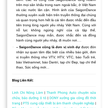
trên mọi sân khấu trong nam ngoài bắc, ở Việt Nam
và các nước lân cận. Hình ảnh của SaigonDance
thường xuyên xuất hiện trên truyền thông đại chúng
và quan trọng hơn hết là cái tên được nhắc đến đầu
tiên trong lòng người yêu nhảy Việt Nam. Cùng với
nỗ lực không ngừng nghỉ của cả tập thể,
SaigonDance may mắn, được nhắc đến và đồng
hành cùng người yêu nhảy, đi muôn nơi….
– SaigonDance cũng là đơn vị vinh dự
được đón
nhận sự quan tâm đặc biệt của nhiều báo giới, đơn
vị truyền thông như VTV, HTV, VTC, báo Tuổi trẻ,
báo Vietnamnet, báo Dantri, tạp chí Đẹp, tạp chí thể
thao, Sức sống mới…
Blog Liên Kết:
Linh Chi Nông Lâm
|
Thanh Phong Auto chuyên sửa
chữa, bảo dưỡng ô tô
|
DONY xưởng gia công đồ thời
trang
|
PTS cung cấp thiết bị âm thanh chuyên nghiệp
|