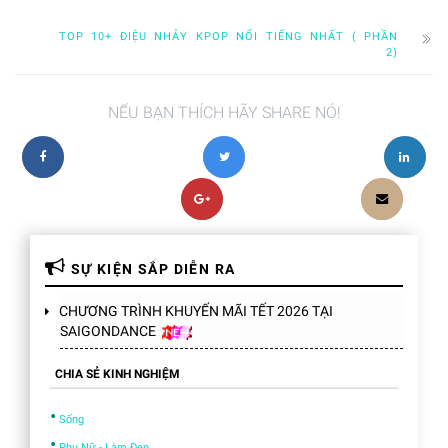
TOP 10+ ĐIỆU NHẢY KPOP NỔI TIẾNG NHẤT ( PHẦN
2)
NẾU BẠN THÍCH HÃY SHARE NÓ!
SỰ KIỆN SẮP DIỄN RA
CHƯƠNG TRÌNH KHUYẾN MÃI TẾT 2026 TẠI
SAIGONDANCE
CHIA SẺ KINH NGHIỆM
•
Sống
•
Phụ Nữ - Làm Đẹp