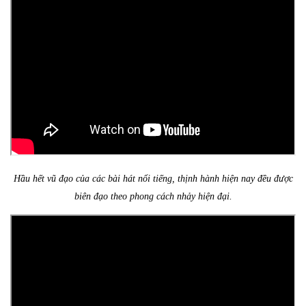
Hầu hết vũ đạo của các bài hát nổi tiếng, thịnh hành hiện nay đều được
biên đạo theo phong cách nhảy hiện đại.