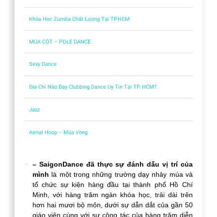
Khóa Học Zumba Chất Lượng Tại TP.HCM
MÚA CỘT – POLE DANCE
Sexy Dance
Địa Chỉ Nào Dạy Clubbing Dance Uy Tín Tại TP. HCM?
Jazz
Aerial Hoop – Múa Vòng
– SaigonDance đã thực sự đánh dấu vị trí của
mình
là một trong những trường dạy nhảy múa và
tổ chức sự kiện hàng đầu tại thành phố Hồ Chí
Minh, với hàng trăm ngàn khóa học, trải dài trên
hơn hai mươi bộ môn, dưới sự dẫn dắt của gần 50
giáo viên cùng với sự cộng tác của hàng trăm diễn