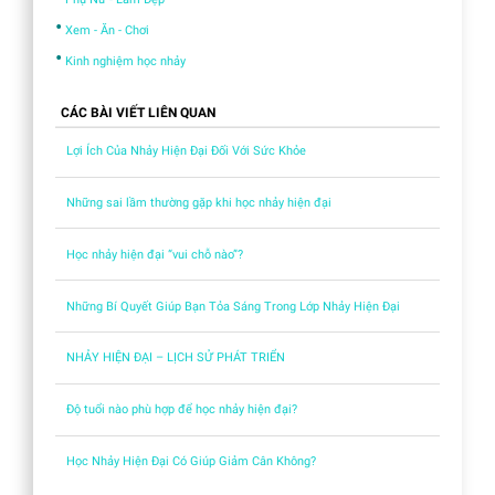
•
Xem - Ăn - Chơi
•
Kinh nghiệm học nhảy
CÁC BÀI VIẾT LIÊN QUAN
Lợi Ích Của Nhảy Hiện Đại Đối Với Sức Khỏe
Những sai lầm thường gặp khi học nhảy hiện đại
Học nhảy hiện đại “vui chỗ nào”?
Những Bí Quyết Giúp Bạn Tỏa Sáng Trong Lớp Nhảy Hiện Đại
NHẢY HIỆN ĐẠI – LỊCH SỬ PHÁT TRIỂN
Độ tuổi nào phù hợp để học nhảy hiện đại?
Học Nhảy Hiện Đại Có Giúp Giảm Cân Không?