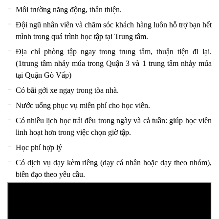
Môi trường năng động, thân thiện.
Đội ngũ nhân viên và chăm sóc khách hàng luôn hỗ trợ bạn hết
mình trong quá trình học tập tại Trung tâm.
Địa chỉ phòng tập ngay trong trung tâm, thuận tiện đi lại.
(1trung tâm nhảy múa trong Quận 3 và 1 trung tâm nhảy múa
tại Quận Gò Vấp)
Có bãi gởi xe ngay trong tòa nhà.
Nước uống phục vụ miễn phí cho học viên.
Có nhiều lịch học trải đều trong ngày và cả tuần: giúp học viên
linh hoạt hơn trong việc chọn giờ tập.
Học phí hợp lý
Có dịch vụ dạy kèm riêng (dạy cá nhân hoặc dạy theo nhóm),
biên đạo theo yêu cầu.