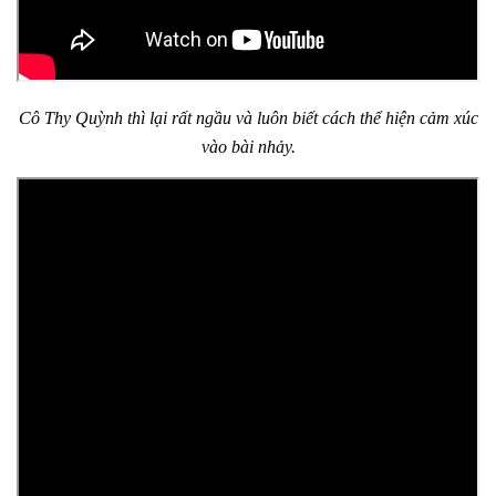
Cô Thy Quỳnh thì lại rất ngầu và luôn biết cách thể hiện cảm xúc
vào bài nhảy.