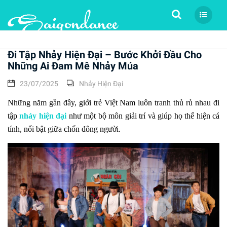
Tìm kiếm
Đi Tập Nhảy Hiện Đại – Bước Khởi Đầu Cho
Những Ai Đam Mê Nhảy Múa
23/07/2025
Nhảy Hiện Đại
Những năm gần đây, giới trẻ Việt Nam luôn tranh thủ rủ nhau đi
tập
nhảy hiện đại
như một bộ môn giải trí và giúp họ thể hiện cá
tính, nổi bật giữa chốn đông người.