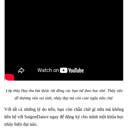
Lớp thầy Huy thu hút được rất đông các bạn nữ theo học nhé. Thầy vừa
dễ thương vừa vui tính, nhảy đẹp mà còn cute ngầu nữa chứ.
Với tất cả những lý do trên, bạn còn chần chừ gì nữa mà không
liên hệ với SaigonDance ngay để đăng ký cho mình một khóa học
nhảy hiện đại nào.