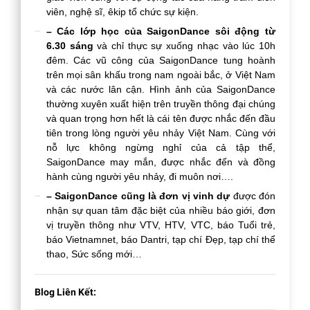
viên, nghệ sĩ, êkip tổ chức sự kiện.
– Các lớp học của SaigonDance sôi động từ
6.30 sáng
và chỉ thực sự xuống nhạc vào lúc 10h
đêm. Các vũ công của SaigonDance tung hoành
trên mọi sân khấu trong nam ngoài bắc, ở Việt Nam
và các nước lân cận. Hình ảnh của SaigonDance
thường xuyên xuất hiện trên truyền thông đại chúng
và quan trọng hơn hết là cái tên được nhắc đến đầu
tiên trong lòng người yêu nhảy Việt Nam. Cùng với
nỗ lực không ngừng nghỉ của cả tập thể,
SaigonDance may mắn, được nhắc đến và đồng
hành cùng người yêu nhảy, đi muôn nơi….
– SaigonDance cũng là đơn vị vinh dự
được đón
nhận sự quan tâm đặc biệt của nhiều báo giới, đơn
vị truyền thông như VTV, HTV, VTC, báo Tuổi trẻ,
báo Vietnamnet, báo Dantri, tạp chí Đẹp, tạp chí thể
thao, Sức sống mới…
Blog Liên Kết: