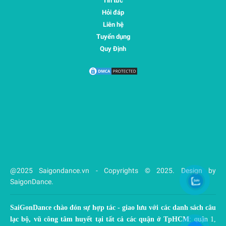
Tin tức
Hỏi đáp
Liên hệ
Tuyển dụng
Quy Định
@2025 Saigondance.vn - Copyrights © 2025. Design by
SaigonDance.
SaiGonDance chào đón sự hợp tác - giao lưu với các danh sách câu
lạc bộ, vũ công tâm huyết tại tất cả các quận ở TpHCM
: quận 1,