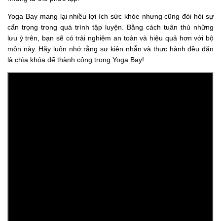
Yoga Bay mang lại nhiều lợi ích sức khỏe nhưng cũng đòi hỏi sự
cẩn trọng trong quá trình tập luyện. Bằng cách tuân thủ những
lưu ý trên, bạn sẽ có trải nghiệm an toàn và hiệu quả hơn với bộ
môn này. Hãy luôn nhớ rằng sự kiên nhẫn và thực hành đều đặn
là chìa khóa để thành công trong Yoga Bay!