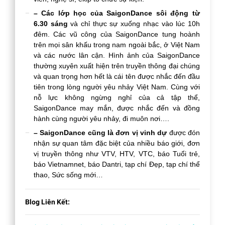
– Các lớp học của SaigonDance sôi động từ
6.30 sáng
và chỉ thực sự xuống nhạc vào lúc 10h
đêm. Các vũ công của SaigonDance tung hoành
trên mọi sân khấu trong nam ngoài bắc, ở Việt Nam
và các nước lân cận. Hình ảnh của SaigonDance
thường xuyên xuất hiện trên truyền thông đại chúng
và quan trọng hơn hết là cái tên được nhắc đến đầu
tiên trong lòng người yêu nhảy Việt Nam. Cùng với
nỗ lực không ngừng nghỉ của cả tập thể,
SaigonDance may mắn, được nhắc đến và đồng
hành cùng người yêu nhảy, đi muôn nơi….
– SaigonDance cũng là đơn vị vinh dự
được đón
nhận sự quan tâm đặc biệt của nhiều báo giới, đơn
vị truyền thông như VTV, HTV, VTC, báo Tuổi trẻ,
báo Vietnamnet, báo Dantri, tạp chí Đẹp, tạp chí thể
thao, Sức sống mới…
Blog Liên Kết: