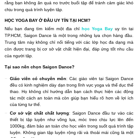
rằng bạn không ăn quá no trước buổi tập để tránh cảm giác khó
chịu trong quá trình luyện tập.
HỌC YOGA BAY Ở ĐÂU UY TÍN TẠI HCM?
Nếu bạn đang tìm kiếm một địa chỉ
học Yoga Bay
uy tín tại
TP.HCM, Saigon Dance là một trong những lựa chọn hàng đầu.
Trung tâm này không chỉ nổi tiếng với các lớp học đa dạng mà
còn được trang bị cơ sở vật chất hiện đại, đáp ứng tốt nhu cầu
của người tập.
Tại sao nên chọn Saigon Dance?
Giáo viên có chuyên môn
: Các giáo viên tại Saigon Dance
đều có kinh nghiệm dày dạn trong lĩnh vực yoga và thể dục thể
thao. Họ không chỉ hướng dẫn bạn cách thực hiện các động
tác một cách an toàn mà còn giúp bạn hiểu rõ hơn về lợi ích
của từng tư thế.
Cơ sở vật chất chất lượng
: Saigon Dance đầu tư vào các
thiết bị tập luyện như võng lụa, móc treo chịu lực lên đến
1000kg, đảm bảo an toàn cho học viên trong suốt quá trình tập
luyện. Không gian tập luyện rộng rãi và thoải mái cũng là một