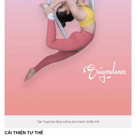
Tập Yoga bay tăng cường sức mạnh và đàn hồi
CẢI THIỆN TƯ THẾ