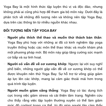
Yoga Bay là một hình thức tập luyện thú vị và độc đáo, nhưng
không phải ai cũng phù hợp để tham gia bộ môn này. Dưới đây là
phân tích về những đối tượng nên và không nên tập Yoga Bay,
dựa trên các thông tin từ nhiều nguồn khác nhau.
ĐỐI TƯỢNG NÊN TẬP YOGA BAY
Người yêu thích thể thao và muốn thử thách bản thân
:
Yoga Bay phù hợp với những ai đã có kinh nghiệm tập yoga
truyền thống hoặc các môn thể thao khác và muốn khám phá
một phương pháp mới. Bộ môn này giúp tăng cường sức mạnh
cơ bắp và sự linh hoạt.
Người có vấn đề về cơ xương khớp
: Ngược lại với suy nghĩ
phổ biến, những người gặp vấn đề về cơ xương khớp có thể
được khuyên nên thử Yoga Bay. Sự hỗ trợ từ võng giúp giảm
áp lực lên các khớp, mang lại cảm giác thoải mái hơn trong
quá trình tập luyện.
Người muốn giảm căng thẳng
: Yoga Bay có tác dụng tích
cực trong việc giảm stress và cải thiện tâm trạng. Nghiên cứu
cho thấy rằng việc tập luyện thường xuyên có thể làm giảm
mức độ cortisol trong cơ thể, từ đó giúp người tập cảm thấy