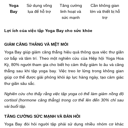
Yoga
Sử dụng võng
Tăng cường
Cần không gian
Bay
lụa để hỗ trợ
linh hoạt và
lớn và thiết bị hỗ
sức mạnh
trợ
Lợi ích của việc tập Yoga Bay cho sức khỏe
GIẢM CĂNG THẲNG VÀ MỆT MỎI
Yoga Bay giúp giảm căng thẳng hiệu quả thông qua việc thư giãn
cơ bắp và tâm trí. Theo một nghiên cứu của Hiệp hội Yoga Hoa
Kỳ, 80% người tham gia cho biết họ cảm thấy giảm lo âu và căng
thẳng sau khi tập yoga bay. Việc treo lơ lửng trong không gian
giúp cơ thể được giải phóng khỏi áp lực hàng ngày, tạo cảm giác
thư giãn sâu sắc.
Nghiên cứu cho thấy rằng việc tập yoga có thể làm giảm nồng độ
cortisol (hormone căng thẳng) trong cơ thể lên đến 30% chỉ sau
vài buổi tập.
TĂNG CƯỜNG SỨC MẠNH VÀ ĐÀN HỒI
Yoga Bay đòi hỏi người tập phải sử dụng nhiều nhóm cơ khác