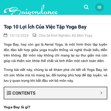
Tìm kiếm
Top 10 Lợi Ích Của Việc Tập Yoga Bay
10/12/2024
Chia Sẻ Kinh Nghiệm
,
Bộ Môn Yoga
Yoga Bay, hay còn gọi là Aerial Yoga, là một hình thức tập luyện
độc đáo kết hợp giữa yoga truyền thống và nghệ thuật biểu diễn
trên không. Bộ môn này không chỉ mang lại sự thư giãn mà còn
giúp cải thiện sức khỏe thể chất và tinh thần một cách toàn diện.
Trong bài viết này, chúng ta sẽ khám phá chi tiết về Yoga Bay, lợi
ích sức khỏe mà nó mang lại, đối tượng phù hợp để tập luyện, và
lưu ý quan trọng khi bắt đầu với bộ môn này.
CONTENTS
Yoga Bay là gì?