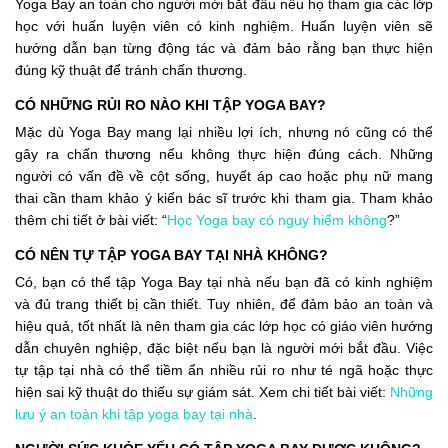
Yoga Bay an toàn cho người mới bắt đầu nếu họ tham gia các lớp
học với huấn luyện viên có kinh nghiệm. Huấn luyện viên sẽ
hướng dẫn bạn từng động tác và đảm bảo rằng bạn thực hiện
đúng kỹ thuật để tránh chấn thương.
CÓ NHỮNG RỦI RO NÀO KHI TẬP YOGA BAY?
Mặc dù Yoga Bay mang lại nhiều lợi ích, nhưng nó cũng có thể
gây ra chấn thương nếu không thực hiện đúng cách. Những
người có vấn đề về cột sống, huyết áp cao hoặc phụ nữ mang
thai cần tham khảo ý kiến bác sĩ trước khi tham gia. Tham khảo
thêm chi tiết ở bài viết: “
Học Yoga bay có nguy hiểm không
?”
CÓ NÊN TỰ TẬP YOGA BAY TẠI NHÀ KHÔNG?
Có, bạn có thể tập Yoga Bay tại nhà nếu bạn đã có kinh nghiệm
và đủ trang thiết bị cần thiết. Tuy nhiên, để đảm bảo an toàn và
hiệu quả, tốt nhất là nên tham gia các lớp học có giáo viên hướng
dẫn chuyên nghiệp, đặc biệt nếu bạn là người mới bắt đầu. Việc
tự tập tại nhà có thể tiềm ẩn nhiều rủi ro như té ngã hoặc thực
hiện sai kỹ thuật do thiếu sự giám sát. Xem chi tiết bài viết:
Những
lưu ý an toàn khi tập yoga bay tại nhà
.