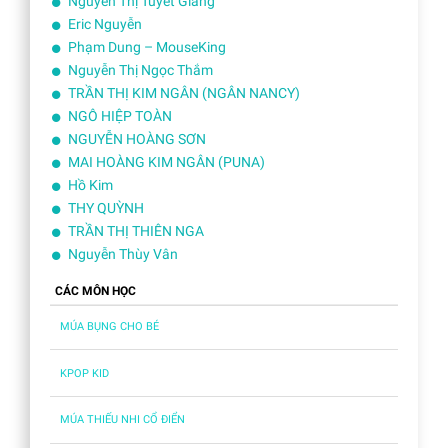
Nguyễn Thị Tuyết Giang
Eric Nguyễn
Phạm Dung – MouseKing
Nguyễn Thị Ngọc Thắm
TRẦN THỊ KIM NGÂN (NGÂN NANCY)
NGÔ HIỆP TOÀN
NGUYỄN HOÀNG SƠN
MAI HOÀNG KIM NGÂN (PUNA)
Hồ Kim
THY QUỲNH
TRẦN THỊ THIÊN NGA
Nguyễn Thùy Vân
CÁC MÔN HỌC
MÚA BỤNG CHO BÉ
KPOP KID
MÚA THIẾU NHI CỔ ĐIỂN