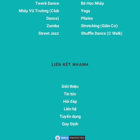
Twerk Dance
Bé Học Nhảy
Nhảy Vũ Trường (Club
Yoga
Dance)
Pilates
Zumba
Stretching (Giãn Cơ)
Street Jazz
Shuffle Dance (C Walk)
LIÊN KẾT NHANH
Giới thiệu
Tin tức
Hỏi đáp
Liên hệ
Tuyển dụng
Quy Định