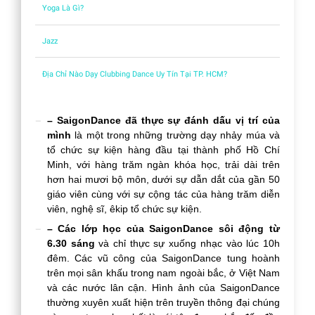
Yoga Là Gì?
Jazz
Địa Chỉ Nào Dạy Clubbing Dance Uy Tín Tại TP. HCM?
– SaigonDance đã thực sự đánh dấu vị trí của
mình
là một trong những trường dạy nhảy múa và
tổ chức sự kiện hàng đầu tại thành phố Hồ Chí
Minh, với hàng trăm ngàn khóa học, trải dài trên
hơn hai mươi bộ môn, dưới sự dẫn dắt của gần 50
giáo viên cùng với sự cộng tác của hàng trăm diễn
viên, nghệ sĩ, êkip tổ chức sự kiện.
– Các lớp học của SaigonDance sôi động từ
6.30 sáng
và chỉ thực sự xuống nhạc vào lúc 10h
đêm. Các vũ công của SaigonDance tung hoành
trên mọi sân khấu trong nam ngoài bắc, ở Việt Nam
và các nước lân cận. Hình ảnh của SaigonDance
thường xuyên xuất hiện trên truyền thông đại chúng