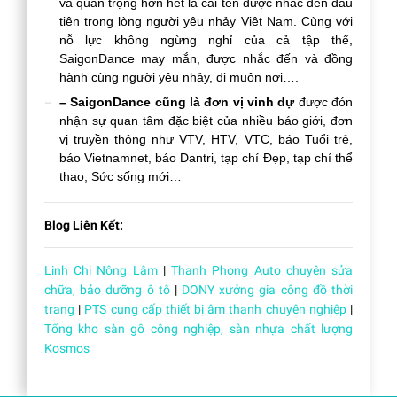
và quan trọng hơn hết là cái tên được nhắc đến đầu
tiên trong lòng người yêu nhảy Việt Nam. Cùng với
nỗ lực không ngừng nghỉ của cả tập thể,
SaigonDance may mắn, được nhắc đến và đồng
hành cùng người yêu nhảy, đi muôn nơi….
– SaigonDance cũng là đơn vị vinh dự
được đón
nhận sự quan tâm đặc biệt của nhiều báo giới, đơn
vị truyền thông như VTV, HTV, VTC, báo Tuổi trẻ,
báo Vietnamnet, báo Dantri, tạp chí Đẹp, tạp chí thể
thao, Sức sống mới…
Blog Liên Kết:
Linh Chi Nông Lâm
|
Thanh Phong Auto chuyên sửa
chữa, bảo dưỡng ô tô
|
DONY xưởng gia công đồ thời
trang
|
PTS cung cấp thiết bị âm thanh chuyên nghiệp
|
Tổng kho sàn gỗ công nghiệp, sàn nhựa chất lượng
Kosmos