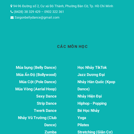
94-96 Đường số 2, Cư xá Đô Thành, Phường Bàn Cờ, Tp. Hồ Chí Minh
(8428) 38 329 429 – 0902 322 361
Saigonbellydance@gmail.com
CÁC MÔN HỌC
Múa bụng (Belly Dance)
Học Nhảy TikTok
Múa Ấn Độ (Bollywood)
Jazz Dương Đại
Múa Cột (Pole Dance)
Nhảy Hàn Quốc (Kpop
Múa Vòng (Aerial Hoop)
Dance)
Sexy Dance
Nhảy Hiện Đại
Strip Dance
Hiphop - Popping
Twerk Dance
Bé Học Nhảy
Nhảy Vũ Trường (Club
Yoga
Dance)
Pilates
Zumba
Stretching (Giãn Cơ)