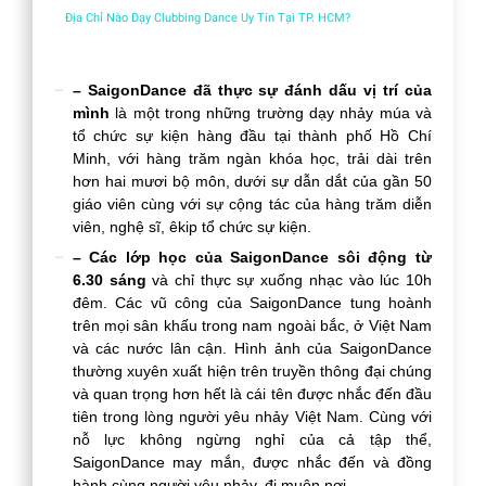
Địa Chỉ Nào Dạy Clubbing Dance Uy Tín Tại TP. HCM?
– SaigonDance đã thực sự đánh dấu vị trí của
mình
là một trong những trường dạy nhảy múa và
tổ chức sự kiện hàng đầu tại thành phố Hồ Chí
Minh, với hàng trăm ngàn khóa học, trải dài trên
hơn hai mươi bộ môn, dưới sự dẫn dắt của gần 50
giáo viên cùng với sự cộng tác của hàng trăm diễn
viên, nghệ sĩ, êkip tổ chức sự kiện.
– Các lớp học của SaigonDance sôi động từ
6.30 sáng
và chỉ thực sự xuống nhạc vào lúc 10h
đêm. Các vũ công của SaigonDance tung hoành
trên mọi sân khấu trong nam ngoài bắc, ở Việt Nam
và các nước lân cận. Hình ảnh của SaigonDance
thường xuyên xuất hiện trên truyền thông đại chúng
và quan trọng hơn hết là cái tên được nhắc đến đầu
tiên trong lòng người yêu nhảy Việt Nam. Cùng với
nỗ lực không ngừng nghỉ của cả tập thể,
SaigonDance may mắn, được nhắc đến và đồng
hành cùng người yêu nhảy, đi muôn nơi….