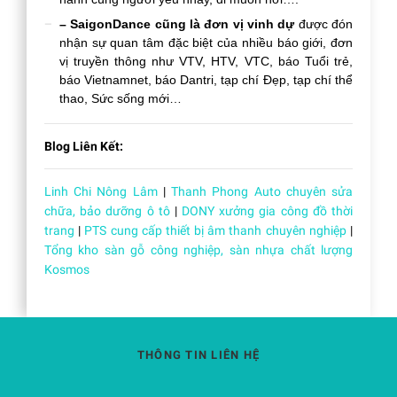
– SaigonDance cũng là đơn vị vinh dự
được đón
nhận sự quan tâm đặc biệt của nhiều báo giới, đơn
vị truyền thông như VTV, HTV, VTC, báo Tuổi trẻ,
báo Vietnamnet, báo Dantri, tạp chí Đẹp, tạp chí thể
thao, Sức sống mới…
Blog Liên Kết:
Linh Chi Nông Lâm
|
Thanh Phong Auto chuyên sửa
chữa, bảo dưỡng ô tô
|
DONY xưởng gia công đồ thời
trang
|
PTS cung cấp thiết bị âm thanh chuyên nghiệp
|
Tổng kho sàn gỗ công nghiệp, sàn nhựa chất lượng
Kosmos
THÔNG TIN LIÊN HỆ