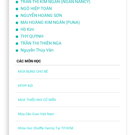
TRẦN THỊ KIM NGÂN (NGÂN NANCY)
NGÔ HIỆP TOÀN
NGUYỄN HOÀNG SƠN
MAI HOÀNG KIM NGÂN (PUNA)
Hồ Kim
THY QUỲNH
TRẦN THỊ THIÊN NGA
Nguyễn Thùy Vân
CÁC MÔN HỌC
MÚA BỤNG CHO BÉ
KPOP KID
MÚA THIẾU NHI CỔ ĐIỂN
Múa Dân Gian Việt Nam
Khóa Học Shuffle Family Tại TP.HCM