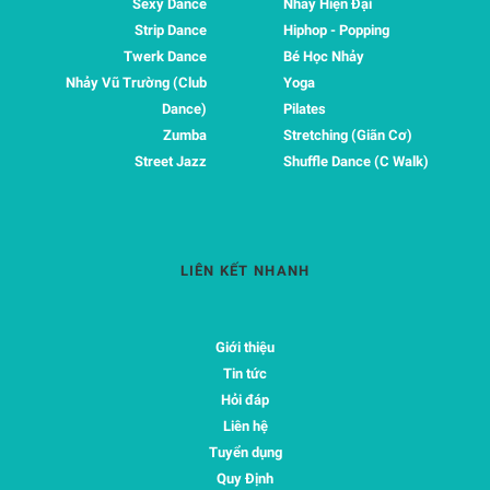
Sexy Dance
Nhảy Hiện Đại
Strip Dance
Hiphop - Popping
Twerk Dance
Bé Học Nhảy
Nhảy Vũ Trường (Club
Yoga
Dance)
Pilates
Zumba
Stretching (Giãn Cơ)
Street Jazz
Shuffle Dance (C Walk)
LIÊN KẾT NHANH
Giới thiệu
Tin tức
Hỏi đáp
Liên hệ
Tuyển dụng
Quy Định