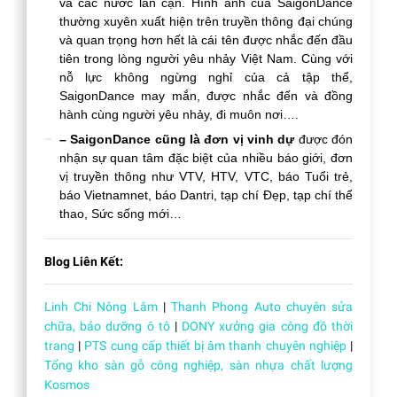
và các nước lân cận. Hình ảnh của SaigonDance
thường xuyên xuất hiện trên truyền thông đại chúng
và quan trọng hơn hết là cái tên được nhắc đến đầu
tiên trong lòng người yêu nhảy Việt Nam. Cùng với
nỗ lực không ngừng nghỉ của cả tập thể,
SaigonDance may mắn, được nhắc đến và đồng
hành cùng người yêu nhảy, đi muôn nơi….
– SaigonDance cũng là đơn vị vinh dự
được đón
nhận sự quan tâm đặc biệt của nhiều báo giới, đơn
vị truyền thông như VTV, HTV, VTC, báo Tuổi trẻ,
báo Vietnamnet, báo Dantri, tạp chí Đẹp, tạp chí thể
thao, Sức sống mới…
Blog Liên Kết:
Linh Chi Nông Lâm
|
Thanh Phong Auto chuyên sửa
chữa, bảo dưỡng ô tô
|
DONY xưởng gia công đồ thời
trang
|
PTS cung cấp thiết bị âm thanh chuyên nghiệp
|
Tổng kho sàn gỗ công nghiệp, sàn nhựa chất lượng
Kosmos