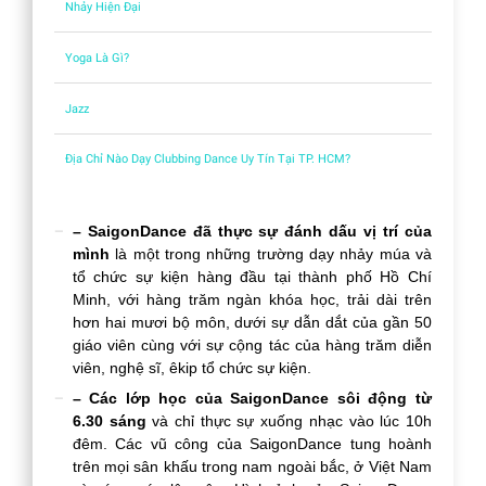
Nhảy Hiện Đại
Yoga Là Gì?
Jazz
Địa Chỉ Nào Dạy Clubbing Dance Uy Tín Tại TP. HCM?
– SaigonDance đã thực sự đánh dấu vị trí của
mình
là một trong những trường dạy nhảy múa và
tổ chức sự kiện hàng đầu tại thành phố Hồ Chí
Minh, với hàng trăm ngàn khóa học, trải dài trên
hơn hai mươi bộ môn, dưới sự dẫn dắt của gần 50
giáo viên cùng với sự cộng tác của hàng trăm diễn
viên, nghệ sĩ, êkip tổ chức sự kiện.
– Các lớp học của SaigonDance sôi động từ
6.30 sáng
và chỉ thực sự xuống nhạc vào lúc 10h
đêm. Các vũ công của SaigonDance tung hoành
trên mọi sân khấu trong nam ngoài bắc, ở Việt Nam