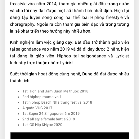
freestyle vào năm 2014, tham gia nhiều giải đấu trong nước
và cho tới nay đạt được một số thành tích nhất định. Hiện tại
đang tập luyện song song hai thể loại Hiphop freestyle và
choregraphy. Ngoài ra còn tham gia biên đạo và trong tương
lại sẽ phát triển theo hướng này nhiều hơn.
Kinh nghiệm làm việc giảng dạy: Bắt đầu trở thành giáo viên
tại saigondance vào năm 2019 và đã đi dạy được 2 năm, hiện
tại đang là giáo viên Hiphop tại saigondance và Lyricist
Industry trực thuộc nhóm Lyricist
Suốt thời gian hoạt động cùng nghề, Dung đã đạt được nhiều
thành tích:
1st Highland Jam Buôn Mê thuộc 2018
2nd hiphop mama vol1
1st hiphop Beach Nha trang festival 2018
Á quân VUG 2017
1st Super 24 Singapore năm 2019
2nd all style female battle 2019
1 st GS Hip &Hype 2020