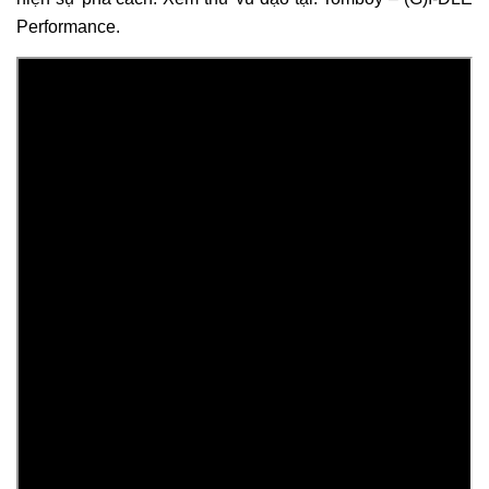
Performance.