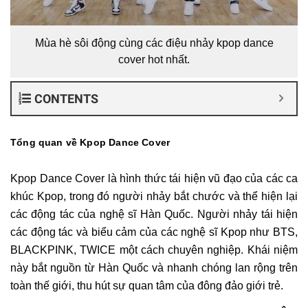
Mùa hè sôi động cùng các điệu nhảy kpop dance
cover hot nhất.
CONTENTS
Tổng quan về Kpop Dance Cover
Kpop Dance Cover là hình thức tái hiện vũ đạo của các ca
khúc Kpop, trong đó người nhảy bắt chước và thể hiện lại
các động tác của nghệ sĩ Hàn Quốc. Người nhảy tái hiện
các động tác và biểu cảm của các nghệ sĩ Kpop như BTS,
BLACKPINK, TWICE một cách chuyên nghiệp. Khái niệm
này bắt nguồn từ Hàn Quốc và nhanh chóng lan rộng trên
toàn thế giới, thu hút sự quan tâm của đông đảo giới trẻ.