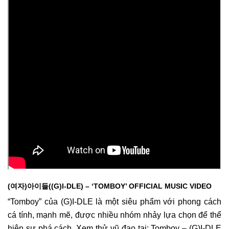
(여자)아이들((G)I-DLE) – ‘TOMBOY’ OFFICIAL MUSIC VIDEO
“Tomboy” của (G)I-DLE là một siêu phẩm với phong cách
cá tính, mạnh mẽ, được nhiều nhóm nhảy lựa chọn để thể
hiện sự phá cách. Xem thử vũ đạo tại: Tomboy – (G)I-DLE