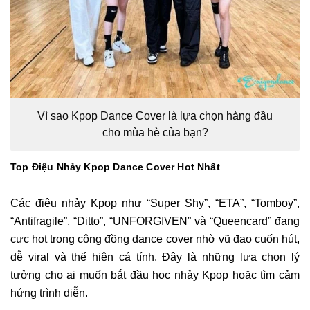
Vì sao Kpop Dance Cover là lựa chọn hàng đầu
cho mùa hè của bạn?
Top Điệu Nhảy Kpop Dance Cover Hot Nhất
Các điệu nhảy Kpop như “Super Shy”, “ETA”, “Tomboy”,
“Antifragile”, “Ditto”, “UNFORGIVEN” và “Queencard” đang
cực hot trong cộng đồng dance cover nhờ vũ đạo cuốn hút,
dễ viral và thể hiện cá tính. Đây là những lựa chọn lý
tưởng cho ai muốn bắt đầu học nhảy Kpop hoặc tìm cảm
hứng trình diễn.