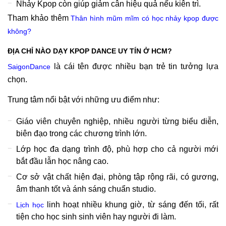
Nhảy Kpop còn giúp giảm cân hiệu quả nếu kiên trì.
Tham khảo thêm
Thân hình mũm mĩm có học nhảy kpop được
không?
ĐỊA CHỈ NÀO DẠY KPOP DANCE UY TÍN Ở HCM?
là cái tên được nhiều bạn trẻ tin tưởng lựa
SaigonDance
chọn.
Trung tâm nổi bật với những ưu điểm như:
Giáo viên chuyên nghiệp, nhiều người từng biểu diễn,
biên đạo trong các chương trình lớn.
Lớp học đa dạng trình độ, phù hợp cho cả người mới
bắt đầu lẫn học nâng cao.
Cơ sở vật chất hiện đại, phòng tập rộng rãi, có gương,
âm thanh tốt và ánh sáng chuẩn studio.
linh hoạt nhiều khung giờ, từ sáng đến tối, rất
Lịch học
tiện cho học sinh sinh viên hay người đi làm.