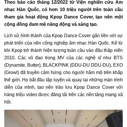
Theo báo cáo tháng 12/2022 từ Viện nghiên cứu Âm
nhạc Hàn Quốc, có hơn 10 triệu người trên toàn cầu
tham gia hoạt động Kpop Dance Cover, tạo nên một
cộng đồng đam mê năng động và sáng tạo.
Lịch sử hình thành của Kpop Dance Cover gắn liền với sự
phát triển của nền công nghiệp âm nhạc Hàn Quốc. Kể từ
khi Kpop trở thành hiện tượng toàn cầu vào đầu thập niên
2010. Các vũ đạo trong MV của các nghệ sĩ như BTS
(Dynamite, Butter), BLACKPINK (DDU-DU DDU-DU), EXO
(Growl) đã truyền cảm hứng cho người hâm mộ trên khắp
thế giới. Họ bắt đầu tập luyện và quay lại những màn trình
diễn của mình, tạo nên trào lưu Kpop Dance Cover với
hàng triệu video được đăng tải trên các nền tảng mạng xã
hội.