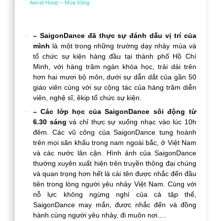
Aerial Hoop – Múa Vòng
– SaigonDance đã thực sự đánh dấu vị trí của
mình
là một trong những trường dạy nhảy múa và
tổ chức sự kiện hàng đầu tại thành phố Hồ Chí
Minh, với hàng trăm ngàn khóa học, trải dài trên
hơn hai mươi bộ môn, dưới sự dẫn dắt của gần 50
giáo viên cùng với sự cộng tác của hàng trăm diễn
viên, nghệ sĩ, êkip tổ chức sự kiện.
– Các lớp học của SaigonDance sôi động từ
6.30 sáng
và chỉ thực sự xuống nhạc vào lúc 10h
đêm. Các vũ công của SaigonDance tung hoành
trên mọi sân khấu trong nam ngoài bắc, ở Việt Nam
và các nước lân cận. Hình ảnh của SaigonDance
thường xuyên xuất hiện trên truyền thông đại chúng
và quan trọng hơn hết là cái tên được nhắc đến đầu
tiên trong lòng người yêu nhảy Việt Nam. Cùng với
nỗ lực không ngừng nghỉ của cả tập thể,
SaigonDance may mắn, được nhắc đến và đồng
hành cùng người yêu nhảy, đi muôn nơi….