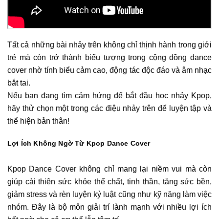
Tất cả những bài nhảy trên không chỉ thịnh hành trong giới
trẻ mà còn trở thành biểu tượng trong cộng đồng dance
cover nhờ tính biểu cảm cao, động tác độc đáo và âm nhạc
bắt tai.
Nếu bạn đang tìm cảm hứng để bắt đầu học nhảy Kpop,
hãy thử chọn một trong các điệu nhảy trên để luyện tập và
thể hiện bản thân!
Lợi Ích Không Ngờ Từ Kpop Dance Cover
Kpop Dance Cover không chỉ mang lại niềm vui mà còn
giúp cải thiện sức khỏe thể chất, tinh thần, tăng sức bền,
giảm stress và rèn luyện kỷ luật cũng như kỹ năng làm việc
nhóm. Đây là bộ môn giải trí lành mạnh với nhiều lợi ích