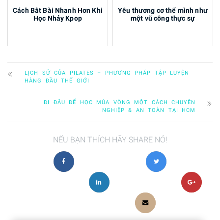
Cách Bắt Bài Nhanh Hơn Khi
Yêu thương cơ thể mình như
Học Nhảy Kpop
một vũ công thực sự
LỊCH SỬ CỦA PILATES – PHƯƠNG PHÁP TẬP LUYỆN
HÀNG ĐẦU THẾ GIỚI
ĐI ĐÂU ĐỂ HỌC MÚA VÒNG MỘT CÁCH CHUYÊN
NGHIỆP & AN TOÀN TẠI HCM
NẾU BẠN THÍCH HÃY SHARE NÓ!