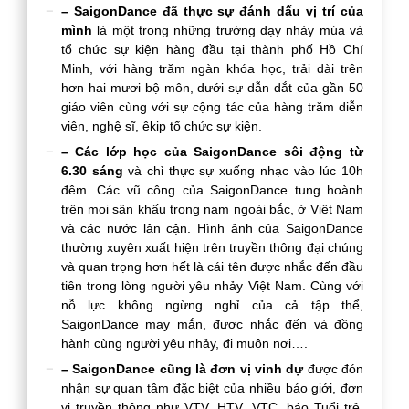
– SaigonDance đã thực sự đánh dấu vị trí của
mình
là một trong những trường dạy nhảy múa và
tổ chức sự kiện hàng đầu tại thành phố Hồ Chí
Minh, với hàng trăm ngàn khóa học, trải dài trên
hơn hai mươi bộ môn, dưới sự dẫn dắt của gần 50
giáo viên cùng với sự cộng tác của hàng trăm diễn
viên, nghệ sĩ, êkip tổ chức sự kiện.
– Các lớp học của SaigonDance sôi động từ
6.30 sáng
và chỉ thực sự xuống nhạc vào lúc 10h
đêm. Các vũ công của SaigonDance tung hoành
trên mọi sân khấu trong nam ngoài bắc, ở Việt Nam
và các nước lân cận. Hình ảnh của SaigonDance
thường xuyên xuất hiện trên truyền thông đại chúng
và quan trọng hơn hết là cái tên được nhắc đến đầu
tiên trong lòng người yêu nhảy Việt Nam. Cùng với
nỗ lực không ngừng nghỉ của cả tập thể,
SaigonDance may mắn, được nhắc đến và đồng
hành cùng người yêu nhảy, đi muôn nơi….
– SaigonDance cũng là đơn vị vinh dự
được đón
nhận sự quan tâm đặc biệt của nhiều báo giới, đơn
vị truyền thông như VTV, HTV, VTC, báo Tuổi trẻ,