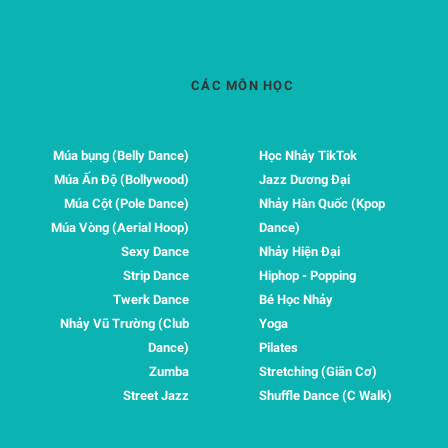
CÁC MÔN HỌC
Múa bụng (Belly Dance)
Học Nhảy TikTok
Múa Ấn Độ (Bollywood)
Jazz Dương Đại
Múa Cột (Pole Dance)
Nhảy Hàn Quốc (Kpop
Múa Vòng (Aerial Hoop)
Dance)
Sexy Dance
Nhảy Hiện Đại
Strip Dance
Hiphop - Popping
Twerk Dance
Bé Học Nhảy
Nhảy Vũ Trường (Club
Yoga
Dance)
Pilates
Zumba
Stretching (Giãn Cơ)
Street Jazz
Shuffle Dance (C Walk)