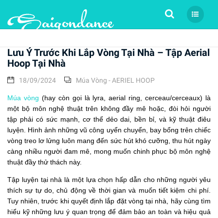
Tìm kiếm
Lưu Ý Trước Khi Lắp Vòng Tại Nhà – Tập Aerial
Hoop Tại Nhà
18/09/2024
Múa Vòng - AERIEL HOOP
Múa vòng
(hay còn gọi là lyra, aerial ring, cerceau/cerceaux) là
một bộ môn nghệ thuật trên không đầy mê hoặc, đòi hỏi người
tập phải có sức mạnh, cơ thể dẻo dai, bền bỉ, và kỹ thuật điêu
luyện. Hình ảnh những vũ công uyển chuyển, bay bổng trên chiếc
vòng treo lơ lửng luôn mang đến sức hút khó cưỡng, thu hút ngày
càng nhiều người đam mê, mong muốn chinh phục bộ môn nghệ
thuật đầy thử thách này.
Tập luyện tại nhà là một lựa chọn hấp dẫn cho những người yêu
thích sự tự do, chủ động về thời gian và muốn tiết kiệm chi phí.
Tuy nhiên, trước khi quyết định lắp đặt vòng tại nhà, hãy cùng tìm
hiểu kỹ những lưu ý quan trọng để đảm bảo an toàn và hiệu quả