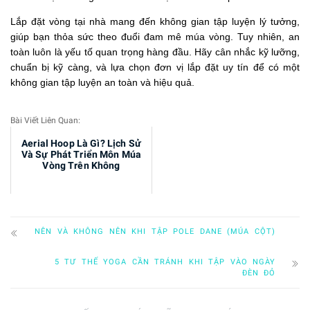
Lắp đặt vòng tại nhà mang đến không gian tập luyện lý tưởng,
giúp bạn thỏa sức theo đuổi đam mê múa vòng. Tuy nhiên, an
toàn luôn là yếu tố quan trọng hàng đầu. Hãy cân nhắc kỹ lưỡng,
chuẩn bị kỹ càng, và lựa chọn đơn vị lắp đặt uy tín để có một
không gian tập luyện an toàn và hiệu quả.
Bài Viết Liên Quan:
Aerial Hoop Là Gì? Lịch Sử
Và Sự Phát Triển Môn Múa
Vòng Trên Không
NÊN VÀ KHÔNG NÊN KHI TẬP POLE DANE (MÚA CỘT)
5 TƯ THẾ YOGA CẦN TRÁNH KHI TẬP VÀO NGÀY
ĐÈN ĐỎ