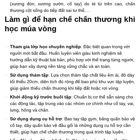
(xương đòn, xương sườn, cổ tay) do té từ trên cao, chấn
thương cột sống do tiếp đất sai tư thế,…
Làm gì để hạn chế chấn thương khi
học múa vòng
Tham gia lớp học chuyên nghiệp
: Đặc biệt quan trọng với
người mới bắt đầu. Huấn luyện viên giàu kinh nghiệm sẽ
hướng dẫn kỹ thuật bài bản, phù hợp với thể trạng từng người,
giúp bạn xây dựng nền tảng vững chắc và an toàn.
Sử dụng thảm tập
: Lựa chọn thảm tập chất liệu êm ái, độ dày
tối thiểu 20cm, diện tích đủ rộng để bao phủ khu vực tập luyện,
giúp giảm thiểu chấn thương khi tiếp đất hoặc rơi vòng.
Khởi động kỹ trước buổi tập
: Chuẩn bị cơ thể sẵn sàng cho
các động tác, tập trung vào các nhóm cơ chính như cổ tay, vai,
lưng, hông và chân.
Sử dụng dụng cụ hỗ trợ
: Bao tay tập gym, băng quấn bảo vệ
cổ tay, dây quấn bảo vệ đầu gối là những dụng cụ hỗ trợ cần
thiết, giúp hạn chế chấn thương trong quá trình tập luyện.