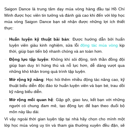
Saigon Dance là trung tâm dạy múa vòng hàng đầu tại Hồ Chí
Minh được học viên tin tưởng và đánh giá cao khi đến với lớp học
múa vòng Saigon Dance bạn sẽ nhận được những lợi ích thiết
thực:
Huấn luyện kỹ thuật bài bản
: Được hướng dẫn bởi huấn
luyện viên giàu kinh nghiệm, sửa lỗi
động tác múa vòng
kịp
thời, giúp bạn tiến bộ nhanh chóng và an toàn hơn.
Động lực tập luyện
: Không khí sôi động, tinh thần đồng đội
giúp bạn duy trì hứng thú và nỗ lực hơn, dễ dàng vượt qua
những khó khăn trong quá trình tập luyện.
Mở rộng kỹ năng
: Học hỏi thêm nhiều động tác nâng cao, kỹ
thuật biểu diễn độc đáo từ huấn luyện viên và bạn bè, trau dồi
kỹ năng biểu diễn.
Mở rộng mối quan hệ
: Gặp gỡ, giao lưu, kết bạn với những
người có chung đam mê, tạo động lực để bạn theo đuổi bộ
môn này lâu dài.
Vì vậy ngoài thời gian luyện tập tại nhà hãy chọn cho mình một
lớp học múa vòng uy tín và tham gia thường xuyên đều đặn, sẽ