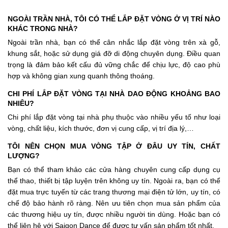
NGOÀI TRẦN NHÀ, TÔI CÓ THỂ LẮP ĐẶT VÒNG Ở VỊ TRÍ NÀO
KHÁC TRONG NHÀ?
Ngoài trần nhà, bạn có thể cân nhắc lắp đặt vòng trên xà gỗ,
khung sắt, hoặc sử dụng giá đỡ di động chuyên dụng. Điều quan
trọng là đảm bảo kết cấu đủ vững chắc để chịu lực, độ cao phù
hợp và không gian xung quanh thông thoáng.
CHI PHÍ LẮP ĐẶT VÒNG TẠI NHÀ DAO ĐỘNG KHOẢNG BAO
NHIÊU?
Chi phí lắp đặt vòng tại nhà phụ thuộc vào nhiều yếu tố như loại
vòng, chất liệu, kích thước, đơn vị cung cấp, vị trí địa lý,…
TÔI NÊN CHỌN MUA VÒNG TẬP Ở ĐÂU UY TÍN, CHẤT
LƯỢNG?
Bạn có thể tham khảo các cửa hàng chuyên cung cấp dụng cụ
thể thao, thiết bị tập luyện trên không uy tín. Ngoài ra, bạn có thể
đặt mua trực tuyến từ các trang thương mại điện tử lớn, uy tín, có
chế độ bảo hành rõ ràng. Nên ưu tiên chọn mua sản phẩm của
các thương hiệu uy tín, được nhiều người tin dùng. Hoặc bạn có
thể liên hệ với Saigon Dance để được tư vấn sản phẩm tốt nhất.