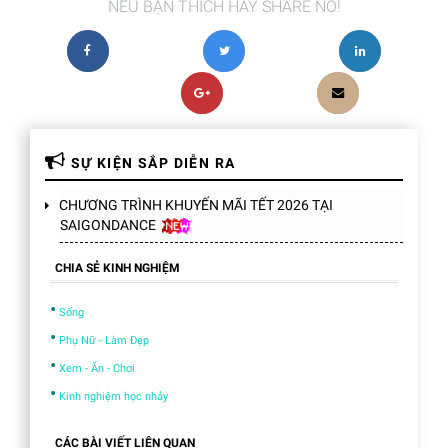
NẾU BẠN THÍCH HÃY SHARE NÓ!
SỰ KIỆN SẮP DIỄN RA
CHƯƠNG TRÌNH KHUYẾN MÃI TẾT 2026 TẠI
SAIGONDANCE
CHIA SẺ KINH NGHIỆM
•
Sống
•
Phụ Nữ - Làm Đẹp
•
Xem - Ăn - Chơi
•
Kinh nghiệm học nhảy
CÁC BÀI VIẾT LIÊN QUAN