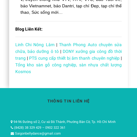
báo Vietnamnet, báo Dantri, tạp chí Đẹp, tạp chí thể
thao, Sức sống mới…
Blog Liên Kết:
Linh Chi Nông Lâm
|
Thanh Phong Auto chuyên sửa
chữa, bảo dưỡng ô tô
|
DONY xưởng gia công đồ thời
trang
|
PTS cung cấp thiết bị âm thanh chuyên nghiệp
|
Tổng kho sàn gỗ công nghiệp, sàn nhựa chất lượng
Kosmos
THÔNG TIN LIÊN HỆ
94-96 Đường số 2, Cư xá Đô Thành, Phường Bàn Cờ, Tp. Hồ Chí Minh
(8428) 38 329 429 – 0902 322 361
Saigonbellydance@gmail.com