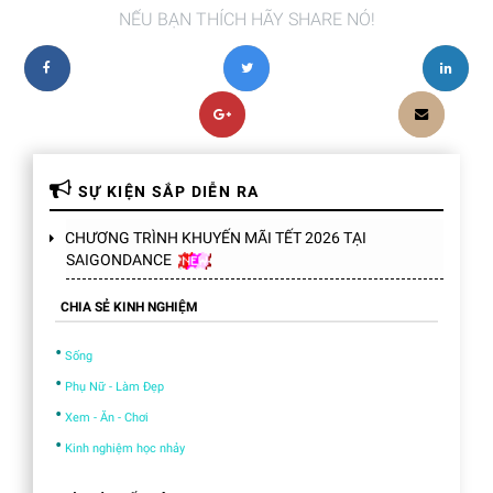
NẾU BẠN THÍCH HÃY SHARE NÓ!
SỰ KIỆN SẮP DIỄN RA
CHƯƠNG TRÌNH KHUYẾN MÃI TẾT 2026 TẠI
SAIGONDANCE
CHIA SẺ KINH NGHIỆM
•
Sống
•
Phụ Nữ - Làm Đẹp
•
Xem - Ăn - Chơi
•
Kinh nghiệm học nhảy