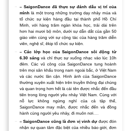
– SaigonDance đã thực sự đánh dấu vị trí của
mình
là một trong những trường dạy nhảy múa và
tổ chức sự kiện hàng đầu tại thành phố Hồ Chí
Minh, với hàng trăm ngàn khóa học, trải dài trên
hơn hai mươi bộ môn, dưới sự dẫn dắt của gần 50
giáo viên cùng với sự cộng tác của hàng trăm diễn
viên, nghệ sĩ, êkip tổ chức sự kiện.
– Các lớp học của SaigonDance sôi động từ
6.30 sáng
và chỉ thực sự xuống nhạc vào lúc 10h
đêm. Các vũ công của SaigonDance tung hoành
trên mọi sân khấu trong nam ngoài bắc, ở Việt Nam
và các nước lân cận. Hình ảnh của SaigonDance
thường xuyên xuất hiện trên truyền thông đại chúng
và quan trọng hơn hết là cái tên được nhắc đến đầu
tiên trong lòng người yêu nhảy Việt Nam. Cùng với
nỗ lực không ngừng nghỉ của cả tập thể,
SaigonDance may mắn, được nhắc đến và đồng
hành cùng người yêu nhảy, đi muôn nơi….
– SaigonDance cũng là đơn vị vinh dự
được đón
nhận sự quan tâm đặc biệt của nhiều báo giới, đơn