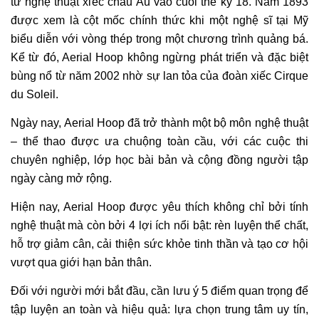
từ nghệ thuật xiếc châu Âu vào cuối thế kỷ 18. Năm 1893
được xem là cột mốc chính thức khi một nghệ sĩ tại Mỹ
biểu diễn với vòng thép trong một chương trình quảng bá.
Kể từ đó, Aerial Hoop không ngừng phát triển và đặc biệt
bùng nổ từ năm 2002 nhờ sự lan tỏa của đoàn xiếc Cirque
du Soleil.
Ngày nay, Aerial Hoop đã trở thành một bộ môn nghệ thuật
– thể thao được ưa chuộng toàn cầu, với các cuộc thi
chuyên nghiệp, lớp học bài bản và cộng đồng người tập
ngày càng mở rộng.
Hiện nay, Aerial Hoop được yêu thích không chỉ bởi tính
nghệ thuật mà còn bởi 4 lợi ích nổi bật: rèn luyện thể chất,
hỗ trợ giảm cân, cải thiện sức khỏe tinh thần và tạo cơ hội
vượt qua giới hạn bản thân.
Đối với người mới bắt đầu, cần lưu ý 5 điểm quan trọng để
tập luyện an toàn và hiệu quả: lựa chọn trung tâm uy tín,