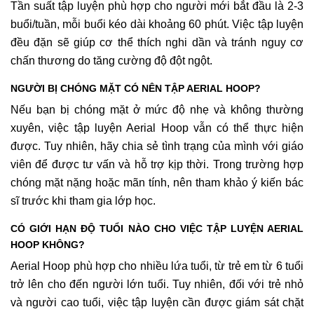
Tần suất tập luyện phù hợp cho người mới bắt đầu là 2-3
buổi/tuần, mỗi buổi kéo dài khoảng 60 phút. Việc tập luyện
đều đặn sẽ giúp cơ thể thích nghi dần và tránh nguy cơ
chấn thương do tăng cường độ đột ngột.
NGƯỜI BỊ CHÓNG MẶT CÓ NÊN TẬP AERIAL HOOP?
Nếu bạn bị chóng mặt ở mức độ nhẹ và không thường
xuyên, việc tập luyện Aerial Hoop vẫn có thể thực hiện
được. Tuy nhiên, hãy chia sẻ tình trạng của mình với giáo
viên để được tư vấn và hỗ trợ kịp thời. Trong trường hợp
chóng mặt nặng hoặc mãn tính, nên tham khảo ý kiến bác
sĩ trước khi tham gia lớp học.
CÓ GIỚI HẠN ĐỘ TUỔI NÀO CHO VIỆC TẬP LUYỆN AERIAL
HOOP KHÔNG?
Aerial Hoop phù hợp cho nhiều lứa tuổi, từ trẻ em từ 6 tuổi
trở lên cho đến người lớn tuổi. Tuy nhiên, đối với trẻ nhỏ
và người cao tuổi, việc tập luyện cần được giám sát chặt