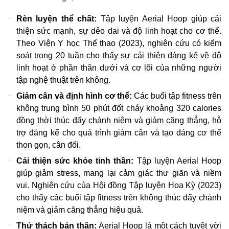
Rèn luyện thể chất:
Tập luyện Aerial Hoop giúp cải
thiện sức mạnh, sự dẻo dai và độ linh hoạt cho cơ thể.
Theo Viện Y học Thể thao (2023), nghiên cứu có kiểm
soát trong 20 tuần cho thấy sự cải thiện đáng kể về độ
linh hoạt ở phần thân dưới và cơ lõi của những người
tập nghệ thuật trên không.
Giảm cân và định hình cơ thể:
Các buổi tập fitness trên
không trung bình 50 phút đốt cháy khoảng 320 calories
đồng thời thúc đẩy chánh niệm và giảm căng thẳng, hỗ
trợ đáng kể cho quá trình giảm cân và tạo dáng cơ thể
thon gọn, cân đối.
Cải thiện sức khỏe tinh thần:
Tập luyện Aerial Hoop
giúp giảm stress, mang lại cảm giác thư giãn và niềm
vui. Nghiên cứu của Hội đồng Tập luyện Hoa Kỳ (2023)
cho thấy các buổi tập fitness trên không thúc đẩy chánh
niệm và giảm căng thẳng hiệu quả.
Thử thách bản thân:
Aerial Hoop là một cách tuyệt vời