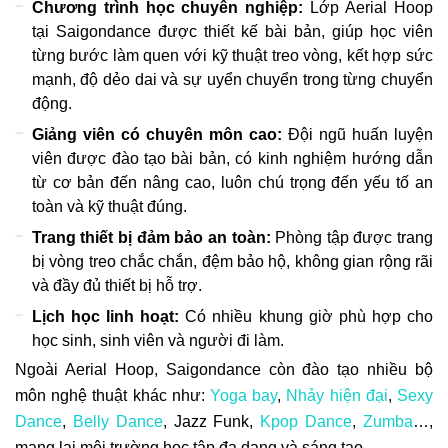
Chương trình học chuyên nghiệp:
Lớp Aerial Hoop
tại Saigondance được thiết kế bài bản, giúp học viên
từng bước làm quen với kỹ thuật treo vòng, kết hợp sức
mạnh, độ dẻo dai và sự uyển chuyển trong từng chuyển
động.
Giảng viên có chuyên môn cao:
Đội ngũ huấn luyện
viên được đào tạo bài bản, có kinh nghiệm hướng dẫn
từ cơ bản đến nâng cao, luôn chú trọng đến yếu tố an
toàn và kỹ thuật đúng.
Trang thiết bị đảm bảo an toàn:
Phòng tập được trang
bị vòng treo chắc chắn, đệm bảo hộ, không gian rộng rãi
và đầy đủ thiết bị hỗ trợ.
Lịch học linh hoạt:
Có nhiều khung giờ phù hợp cho
học sinh, sinh viên và người đi làm.
Ngoài Aerial Hoop, Saigondance còn đào tạo nhiều bộ
môn nghệ thuật khác như:
Yoga bay
,
Nhảy hiện đại
,
Sexy
Dance
,
Belly Dance
, Jazz Funk,
Kpop Dance
,
Zumba
…,
mang lại môi trường học tập đa dạng và sáng tạo.