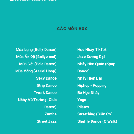
CÁC MÔN HỌC
Múa bụng (Belly Dance)
Học Nhảy TikTok
Múa Ấn Độ (Bollywood)
Jazz Dương Đại
Múa Cột (Pole Dance)
Nhảy Hàn Quốc (Kpop
Múa Vòng (Aerial Hoop)
Dance)
Sexy Dance
Nhảy Hiện Đại
Strip Dance
Hiphop - Popping
Twerk Dance
Bé Học Nhảy
Nhảy Vũ Trường (Club
Yoga
Dance)
Pilates
Zumba
Stretching (Giãn Cơ)
Street Jazz
Shuffle Dance (C Walk)