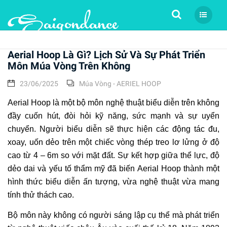
Tìm kiếm
Aerial Hoop Là Gì? Lịch Sử Và Sự Phát Triển
Môn Múa Vòng Trên Không
23/06/2025
Múa Vòng - AERIEL HOOP
Aerial Hoop là một bộ môn nghệ thuật biểu diễn trên không
đầy cuốn hút, đòi hỏi kỹ năng, sức mạnh và sự uyển
chuyển. Người biểu diễn sẽ thực hiện các động tác đu,
xoay, uốn dẻo trên một chiếc vòng thép treo lơ lửng ở độ
cao từ 4 – 6m so với mặt đất. Sự kết hợp giữa thể lực, độ
dẻo dai và yếu tố thẩm mỹ đã biến Aerial Hoop thành một
hình thức biểu diễn ấn tượng, vừa nghệ thuật vừa mang
tính thử thách cao.
Bộ môn này không có người sáng lập cụ thể mà phát triển