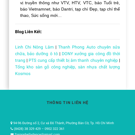
vị truyền thông như VTV, HTV, VTC, báo Tuổi trẻ,
báo Vietnamnet, báo Dantri, tạp chí Đẹp, tạp chí thể
thao, Sức sống mới…
Blog Liên Kết:
Linh Chi Nông Lâm
|
Thanh Phong Auto chuyên sửa
chữa, bảo dưỡng ô tô
|
DONY xưởng gia công đồ thời
trang
|
PTS cung cấp thiết bị âm thanh chuyên nghiệp
|
Tổng kho sàn gỗ công nghiệp, sàn nhựa chất lượng
Kosmos
THÔNG TIN LIÊN HỆ
94-96 Đường số 2, Cư xá Đô Thành, Phường Bàn Cờ, Tp. Hồ Chí Minh
(8428) 38 329 429 – 0902 322 361
Saigonbellydance@gmail.com