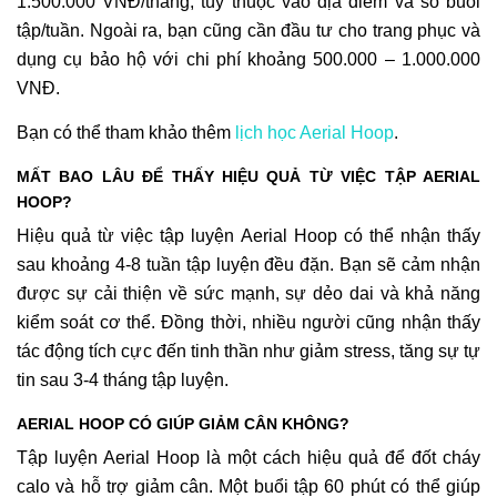
1.500.000 VNĐ/tháng, tùy thuộc vào địa điểm và số buổi
tập/tuần. Ngoài ra, bạn cũng cần đầu tư cho trang phục và
dụng cụ bảo hộ với chi phí khoảng 500.000 – 1.000.000
VNĐ.
Bạn có thể tham khảo thêm
lịch học Aerial Hoop
.
MẤT BAO LÂU ĐỂ THẤY HIỆU QUẢ TỪ VIỆC TẬP AERIAL
HOOP?
Hiệu quả từ việc tập luyện Aerial Hoop có thể nhận thấy
sau khoảng 4-8 tuần tập luyện đều đặn. Bạn sẽ cảm nhận
được sự cải thiện về sức mạnh, sự dẻo dai và khả năng
kiểm soát cơ thể. Đồng thời, nhiều người cũng nhận thấy
tác động tích cực đến tinh thần như giảm stress, tăng sự tự
tin sau 3-4 tháng tập luyện.
AERIAL HOOP CÓ GIÚP GIẢM CÂN KHÔNG?
Tập luyện Aerial Hoop là một cách hiệu quả để đốt cháy
calo và hỗ trợ giảm cân. Một buổi tập 60 phút có thể giúp