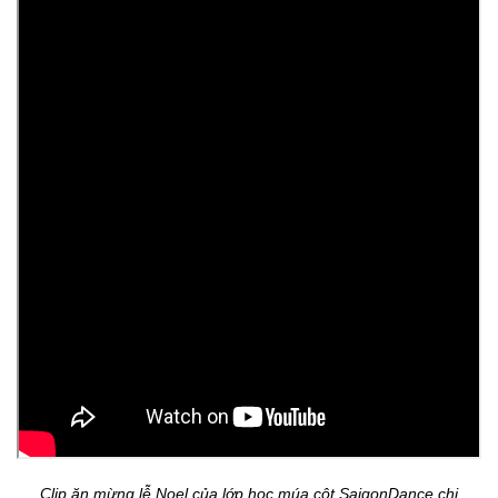
Clip ăn mừng lễ Noel của lớp học múa cột SaigonDance chi