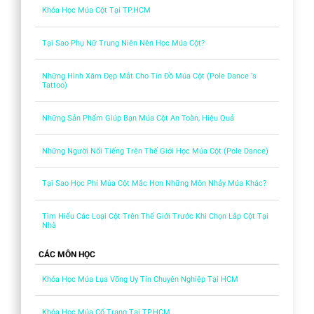
Khóa Học Múa Cột Tại TP.HCM
Tại Sao Phụ Nữ Trung Niên Nên Học Múa Cột?
Những Hình Xăm Đẹp Mắt Cho Tín Đồ Múa Cột (Pole Dance ‘s
Tattoo)
Những Sản Phẩm Giúp Bạn Múa Cột An Toàn, Hiệu Quả
Những Người Nổi Tiếng Trên Thế Giới Học Múa Cột (Pole Dance)
Tại Sao Học Phí Múa Cột Mắc Hơn Những Môn Nhảy Múa Khác?
Tìm Hiểu Các Loại Cột Trên Thế Giới Trước Khi Chọn Lắp Cột Tại
Nhà
CÁC MÔN HỌC
Khóa Học Múa Lụa Võng Uy Tín Chuyên Nghiệp Tại HCM
Khóa Học Múa Cổ Trang Tại TP.HCM