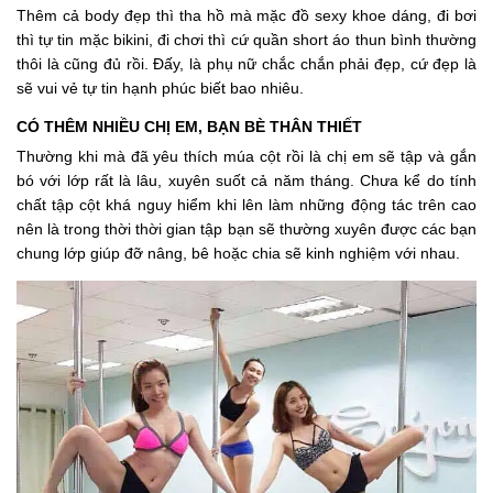
Thêm cả body đẹp thì tha hồ mà mặc đồ sexy khoe dáng, đi bơi
thì tự tin mặc bikini, đi chơi thì cứ quần short áo thun bình thường
thôi là cũng đủ rồi. Đấy, là phụ nữ chắc chắn phải đẹp, cứ đẹp là
sẽ vui vẻ tự tin hạnh phúc biết bao nhiêu.
CÓ THÊM NHIỀU CHỊ EM, BẠN BÈ THÂN THIẾT
Thường khi mà đã yêu thích múa cột rồi là chị em sẽ tập và gắn
bó với lớp rất là lâu, xuyên suốt cả năm tháng. Chưa kể do tính
chất tập cột khá nguy hiểm khi lên làm những động tác trên cao
nên là trong thời thời gian tập bạn sẽ thường xuyên được các bạn
chung lớp giúp đỡ nâng, bê hoặc chia sẽ kinh nghiệm với nhau.