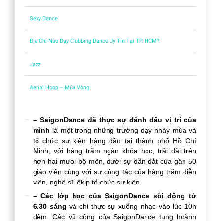
Sexy Dance
Địa Chỉ Nào Dạy Clubbing Dance Uy Tín Tại TP. HCM?
Jazz
Aerial Hoop – Múa Vòng
– SaigonDance đã thực sự đánh dấu vị trí của
mình
là một trong những trường dạy nhảy múa và
tổ chức sự kiện hàng đầu tại thành phố Hồ Chí
Minh, với hàng trăm ngàn khóa học, trải dài trên
hơn hai mươi bộ môn, dưới sự dẫn dắt của gần 50
giáo viên cùng với sự cộng tác của hàng trăm diễn
viên, nghệ sĩ, êkip tổ chức sự kiện.
– Các lớp học của SaigonDance sôi động từ
6.30 sáng
và chỉ thực sự xuống nhạc vào lúc 10h
đêm. Các vũ công của SaigonDance tung hoành