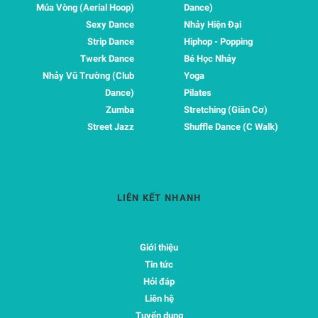
Múa Vòng (Aerial Hoop)
Dance)
Sexy Dance
Nhảy Hiện Đại
Strip Dance
Hiphop - Popping
Twerk Dance
Bé Học Nhảy
Nhảy Vũ Trường (Club
Yoga
Dance)
Pilates
Zumba
Stretching (Giãn Cơ)
Street Jazz
Shuffle Dance (C Walk)
LIÊN KẾT NHANH
Giới thiệu
Tin tức
Hỏi đáp
Liên hệ
Tuyển dụng