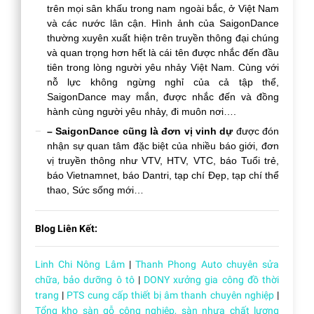
trên mọi sân khấu trong nam ngoài bắc, ở Việt Nam
và các nước lân cận. Hình ảnh của SaigonDance
thường xuyên xuất hiện trên truyền thông đại chúng
và quan trọng hơn hết là cái tên được nhắc đến đầu
tiên trong lòng người yêu nhảy Việt Nam. Cùng với
nỗ lực không ngừng nghỉ của cả tập thể,
SaigonDance may mắn, được nhắc đến và đồng
hành cùng người yêu nhảy, đi muôn nơi….
– SaigonDance cũng là đơn vị vinh dự
được đón
nhận sự quan tâm đặc biệt của nhiều báo giới, đơn
vị truyền thông như VTV, HTV, VTC, báo Tuổi trẻ,
báo Vietnamnet, báo Dantri, tạp chí Đẹp, tạp chí thể
thao, Sức sống mới…
Blog Liên Kết:
Linh Chi Nông Lâm
|
Thanh Phong Auto chuyên sửa
chữa, bảo dưỡng ô tô
|
DONY xưởng gia công đồ thời
trang
|
PTS cung cấp thiết bị âm thanh chuyên nghiệp
|
Tổng kho sàn gỗ công nghiệp, sàn nhựa chất lượng