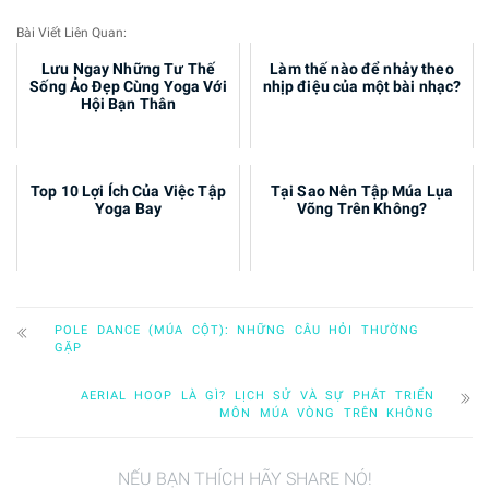
Bài Viết Liên Quan:
Lưu Ngay Những Tư Thế
Làm thế nào để nhảy theo
Sống Ảo Đẹp Cùng Yoga Với
nhịp điệu của một bài nhạc?
Hội Bạn Thân
Top 10 Lợi Ích Của Việc Tập
Tại Sao Nên Tập Múa Lụa
Yoga Bay
Võng Trên Không?
POLE DANCE (MÚA CỘT): NHỮNG CÂU HỎI THƯỜNG
GẶP
AERIAL HOOP LÀ GÌ? LỊCH SỬ VÀ SỰ PHÁT TRIỂN
MÔN MÚA VÒNG TRÊN KHÔNG
NẾU BẠN THÍCH HÃY SHARE NÓ!