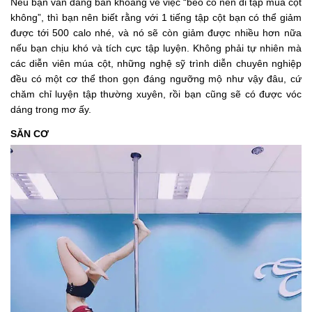
Nếu bạn vẫn đang băn khoăng về việc “béo có nên đi tập múa cột
không”, thì bạn nên biết rằng với 1 tiếng tập cột bạn có thể giảm
được tới 500 calo nhé, và nó sẽ còn giảm được nhiều hơn nữa
nếu bạn chịu khó và tích cực tập luyện. Không phải tự nhiên mà
các diễn viên múa cột, những nghệ sỹ trình diễn chuyên nghiệp
đều có một cơ thể thon gọn đáng ngưỡng mộ như vậy đâu, cứ
chăm chỉ luyện tập thường xuyên, rồi bạn cũng sẽ có được vóc
dáng trong mơ ấy.
SĂN CƠ