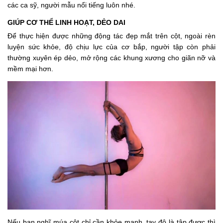
các ca sỹ, người mẫu nổi tiếng luôn nhé.
GIÚP CƠ THỂ LINH HOẠT, DẺO DAI
Để thực hiện được những động tác đẹp mắt trên cột, ngoài rèn
luyện sức khỏe, độ chịu lực của cơ bắp, người tập còn phải
thường xuyên ép dẻo, mở rộng các khung xương cho giãn nỡ và
mềm mại hơn.
Nếu bạn nghĩ múa cột chỉ cần khỏe mạnh, tay đô là tập được thì