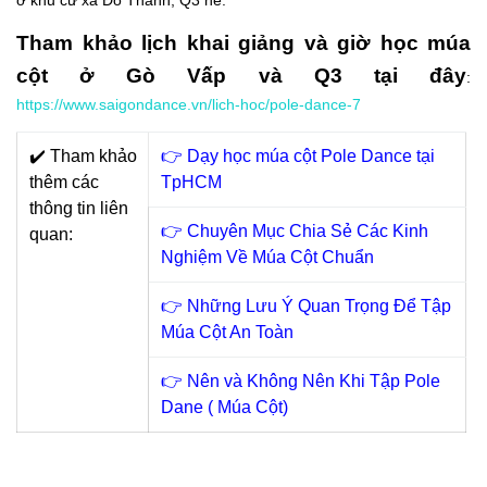
ở khu cư xá Đô Thành, Q3 nè.
Tham khảo lịch khai giảng và giờ học múa
cột ở Gò Vấp và Q3 tại đây
:
https://www.saigondance.vn/lich-hoc/pole-dance-7
✔️ Tham khảo
👉
Dạy học múa cột Pole Dance tại
thêm các
TpHCM
thông tin liên
👉
Chuyên Mục Chia Sẻ Các Kinh
quan:
Nghiệm Về Múa Cột Chuẩn
👉
Những Lưu Ý Quan Trọng Để Tập
Múa Cột An Toàn
👉
Nên và Không Nên Khi Tập Pole
Dane ( Múa Cột)