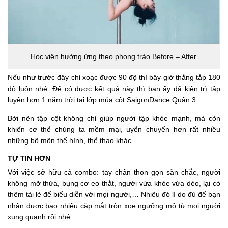
Học viên hưởng ứng theo phong trào Before – After.
Nếu như trước đây chỉ xoạc được 90 độ thì bây giờ thẳng tắp 180
độ luôn nhé. Để có được kết quả này thì bạn ấy đã kiên trì tập
luyện hơn 1 năm trời tại lớp múa cột SaigonDance Quận 3.
Bởi nên tập cột không chỉ giúp người tập khỏe mạnh, mà còn
khiến cơ thể chúng ta mềm mại, uyển chuyển hơn rất nhiều
những bộ môn thể hình, thể thao khác.
TỰ TIN HƠN
Với việc sở hữu cả combo: tay chân thon gọn săn chắc, người
không mỡ thừa, bụng cơ eo thắt, người vừa khỏe vừa dẻo, lại có
thêm tài lẻ để biểu diễn với mọi người,… Nhiêu đó lí do đủ để bạn
nhận được bao nhiêu cặp mắt tròn xoe ngưỡng mộ từ mọi người
xung quanh rồi nhé.