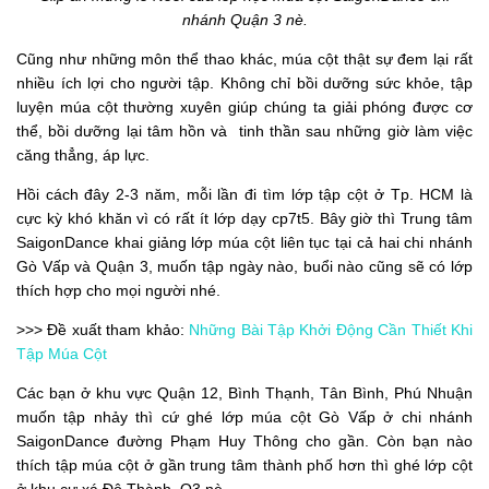
nhánh Quận 3 nè.
Cũng như những môn thể thao khác, múa cột thật sự đem lại rất
nhiều ích lợi cho người tập. Không chỉ bồi dưỡng sức khỏe, tập
luyện múa cột thường xuyên giúp chúng ta giải phóng được cơ
thể, bồi dưỡng lại tâm hồn và tinh thần sau những giờ làm việc
căng thẳng, áp lực.
Hồi cách đây 2-3 năm, mỗi lần đi tìm lớp tập cột ở Tp. HCM là
cực kỳ khó khăn vì có rất ít lớp dạy cp7t5. Bây giờ thì Trung tâm
SaigonDance khai giảng lớp múa cột liên tục tại cả hai chi nhánh
Gò Vấp và Quận 3, muốn tập ngày nào, buổi nào cũng sẽ có lớp
thích hợp cho mọi người nhé.
>>> Đề xuất tham khảo:
Những Bài Tập Khởi Động Cần Thiết Khi
Tập Múa Cột
Các bạn ở khu vực Quận 12, Bình Thạnh, Tân Bình, Phú Nhuận
muốn tập nhảy thì cứ ghé lớp múa cột Gò Vấp ở chi nhánh
SaigonDance đường Phạm Huy Thông cho gần. Còn bạn nào
thích tập múa cột ở gần trung tâm thành phố hơn thì ghé lớp cột