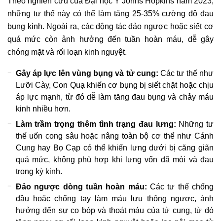
Theo nghiên cứu của Đại học Y Johns Hopkins năm 2023,
những tư thế này có thể làm tăng 25-35% cường độ đau
bụng kinh. Ngoài ra, các động tác đảo ngược hoặc siết cơ
quá mức còn ảnh hưởng đến tuần hoàn máu, dễ gây
chóng mặt và rối loạn kinh nguyệt.
Gây áp lực lên vùng bụng và tử cung:
Các tư thế như
Lưỡi Cày, Con Quạ khiến cơ bụng bị siết chặt hoặc chịu
áp lực mạnh, từ đó dễ làm tăng đau bụng và chảy máu
kinh nhiều hơn.
Làm trầm trọng thêm tình trạng đau lưng:
Những tư
thế uốn cong sâu hoặc nâng toàn bộ cơ thể như Cánh
Cung hay Bọ Cạp có thể khiến lưng dưới bị căng giãn
quá mức, không phù hợp khi lưng vốn đã mỏi và đau
trong kỳ kinh.
Đảo ngược dòng tuần hoàn máu:
Các tư thế chống
đầu hoặc chống tay làm máu lưu thông ngược, ảnh
hưởng đến sự co bóp và thoát máu của tử cung, từ đó