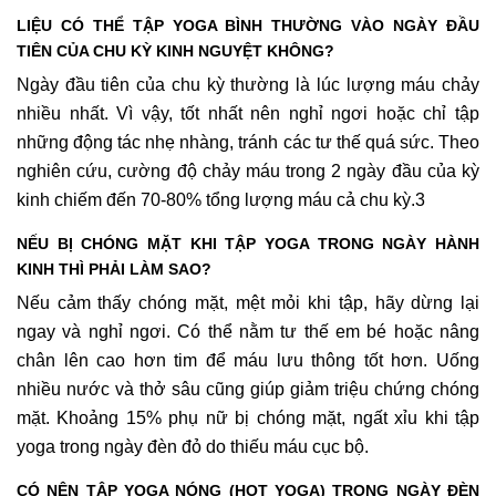
LIỆU CÓ THỂ TẬP YOGA BÌNH THƯỜNG VÀO NGÀY ĐẦU
TIÊN CỦA CHU KỲ KINH NGUYỆT KHÔNG?
Ngày đầu tiên của chu kỳ thường là lúc lượng máu chảy
nhiều nhất. Vì vậy, tốt nhất nên nghỉ ngơi hoặc chỉ tập
những động tác nhẹ nhàng, tránh các tư thế quá sức. Theo
nghiên cứu, cường độ chảy máu trong 2 ngày đầu của kỳ
kinh chiếm đến 70-80% tổng lượng máu cả chu kỳ.3
NẾU BỊ CHÓNG MẶT KHI TẬP YOGA TRONG NGÀY HÀNH
KINH THÌ PHẢI LÀM SAO?
Nếu cảm thấy chóng mặt, mệt mỏi khi tập, hãy dừng lại
ngay và nghỉ ngơi. Có thể nằm tư thế em bé hoặc nâng
chân lên cao hơn tim để máu lưu thông tốt hơn. Uống
nhiều nước và thở sâu cũng giúp giảm triệu chứng chóng
mặt. Khoảng 15% phụ nữ bị chóng mặt, ngất xỉu khi tập
yoga trong ngày đèn đỏ do thiếu máu cục bộ.
CÓ NÊN TẬP YOGA NÓNG (HOT YOGA) TRONG NGÀY ĐÈN