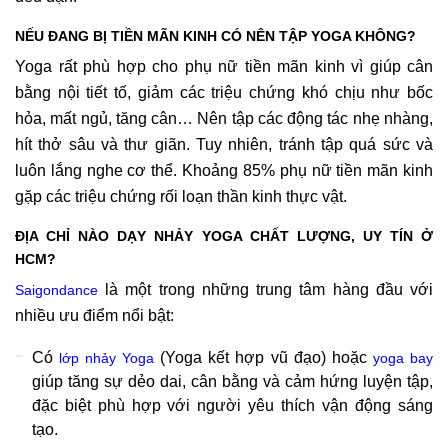
NẾU ĐANG BỊ TIỀN MÃN KINH CÓ NÊN TẬP YOGA KHÔNG?
Yoga rất phù hợp cho phụ nữ tiền mãn kinh vì giúp cân
bằng nội tiết tố, giảm các triệu chứng khó chịu như bốc
hỏa, mất ngủ, tăng cân… Nên tập các động tác nhẹ nhàng,
hít thở sâu và thư giãn. Tuy nhiên, tránh tập quá sức và
luôn lắng nghe cơ thể. Khoảng 85% phụ nữ tiền mãn kinh
gặp các triệu chứng rối loạn thần kinh thực vật.
ĐỊA CHỈ NÀO DẠY NHẢY YOGA CHẤT LƯỢNG, UY TÍN Ở
HCM?
là một trong những trung tâm hàng đầu với
Saigondance
nhiều ưu điểm nổi bật:
Có
(Yoga kết hợp vũ đạo) hoặc
lớp nhảy Yoga
yoga bay
giúp tăng sự dẻo dai, cân bằng và cảm hứng luyện tập,
đặc biệt phù hợp với người yêu thích vận động sáng
tạo.