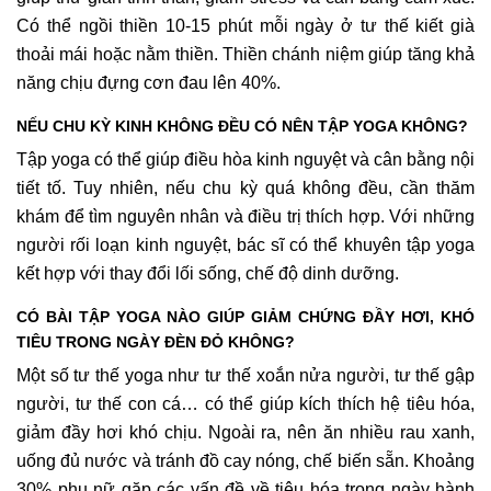
Có thể ngồi thiền 10-15 phút mỗi ngày ở tư thế kiết già
thoải mái hoặc nằm thiền. Thiền chánh niệm giúp tăng khả
năng chịu đựng cơn đau lên 40%.
NẾU CHU KỲ KINH KHÔNG ĐỀU CÓ NÊN TẬP YOGA KHÔNG?
Tập yoga có thể giúp điều hòa kinh nguyệt và cân bằng nội
tiết tố. Tuy nhiên, nếu chu kỳ quá không đều, cần thăm
khám để tìm nguyên nhân và điều trị thích hợp. Với những
người rối loạn kinh nguyệt, bác sĩ có thể khuyên tập yoga
kết hợp với thay đổi lối sống, chế độ dinh dưỡng.
CÓ BÀI TẬP YOGA NÀO GIÚP GIẢM CHỨNG ĐẦY HƠI, KHÓ
TIÊU TRONG NGÀY ĐÈN ĐỎ KHÔNG?
Một số tư thế yoga như tư thế xoắn nửa người, tư thế gập
người, tư thế con cá… có thể giúp kích thích hệ tiêu hóa,
giảm đầy hơi khó chịu. Ngoài ra, nên ăn nhiều rau xanh,
uống đủ nước và tránh đồ cay nóng, chế biến sẵn. Khoảng
30% phụ nữ gặp các vấn đề về tiêu hóa trong ngày hành