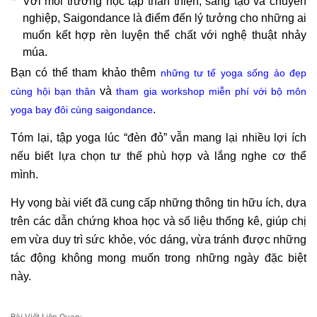
Với môi trường học tập thân thiện, sáng tạo và chuyên
nghiệp, Saigondance là điểm đến lý tưởng cho những ai
muốn kết hợp rèn luyện thể chất với nghệ thuật nhảy
múa.
Bạn có thể tham khảo thêm
những tư tế yoga sống ảo đẹp
và
cùng hội bạn thân
tham gia workshop miễn phí với bộ môn
.
yoga bay đôi cùng saigondance
Tóm lại, tập yoga lúc “đèn đỏ” vẫn mang lại nhiều lợi ích
nếu biết lựa chọn tư thế phù hợp và lắng nghe cơ thể
mình.
Hy vọng bài viết đã cung cấp những thông tin hữu ích, dựa
trên các dẫn chứng khoa học và số liệu thống kê, giúp chị
em vừa duy trì sức khỏe, vóc dáng, vừa tránh được những
tác động không mong muốn trong những ngày đặc biệt
này.
Bài Viết Liên Quan: