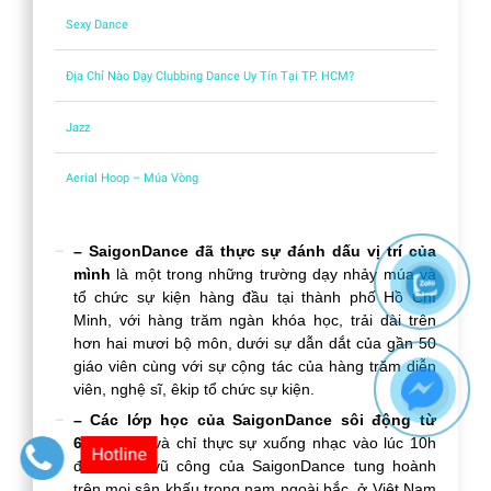
Sexy Dance
Địa Chỉ Nào Dạy Clubbing Dance Uy Tín Tại TP. HCM?
Jazz
Aerial Hoop – Múa Vòng
– SaigonDance đã thực sự đánh dấu vị trí của
mình
là một trong những trường dạy nhảy múa và
tổ chức sự kiện hàng đầu tại thành phố Hồ Chí
Minh, với hàng trăm ngàn khóa học, trải dài trên
hơn hai mươi bộ môn, dưới sự dẫn dắt của gần 50
giáo viên cùng với sự cộng tác của hàng trăm diễn
viên, nghệ sĩ, êkip tổ chức sự kiện.
– Các lớp học của SaigonDance sôi động từ
6.30 sáng
và chỉ thực sự xuống nhạc vào lúc 10h
Hotline
đêm. Các vũ công của SaigonDance tung hoành
trên mọi sân khấu trong nam ngoài bắc, ở Việt Nam