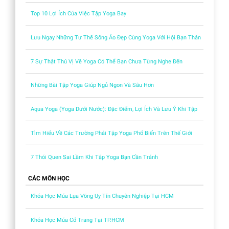
Top 10 Lợi Ích Của Việc Tập Yoga Bay
Lưu Ngay Những Tư Thế Sống Ảo Đẹp Cùng Yoga Với Hội Bạn Thân
7 Sự Thật Thú Vị Về Yoga Có Thể Bạn Chưa Từng Nghe Đến
Những Bài Tập Yoga Giúp Ngủ Ngon Và Sâu Hơn
Aqua Yoga (Yoga Dưới Nước): Đặc Điểm, Lợi Ích Và Lưu Ý Khi Tập
Tìm Hiểu Về Các Trường Phái Tập Yoga Phổ Biến Trên Thế Giới
7 Thói Quen Sai Lầm Khi Tập Yoga Bạn Cần Tránh
CÁC MÔN HỌC
Khóa Học Múa Lụa Võng Uy Tín Chuyên Nghiệp Tại HCM
Khóa Học Múa Cổ Trang Tại TP.HCM