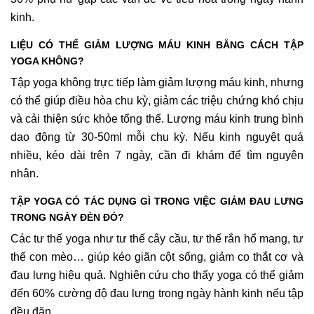
kinh.
LIỆU CÓ THỂ GIẢM LƯỢNG MÁU KINH BẰNG CÁCH TẬP
YOGA KHÔNG?
Tập yoga không trực tiếp làm giảm lượng máu kinh, nhưng
có thể giúp điều hòa chu kỳ, giảm các triệu chứng khó chịu
và cải thiện sức khỏe tổng thể. Lượng máu kinh trung bình
dao động từ 30-50ml mỗi chu kỳ. Nếu kinh nguyệt quá
nhiều, kéo dài trên 7 ngày, cần đi khám để tìm nguyên
nhân.
TẬP YOGA CÓ TÁC DỤNG GÌ TRONG VIỆC GIẢM ĐAU LƯNG
TRONG NGÀY ĐÈN ĐỎ?
Các tư thế yoga như tư thế cây cầu, tư thế rắn hổ mang, tư
thế con mèo… giúp kéo giãn cột sống, giảm co thắt cơ và
đau lưng hiệu quả. Nghiên cứu cho thấy yoga có thể giảm
đến 60% cường độ đau lưng trong ngày hành kinh nếu tập
đều đặn.