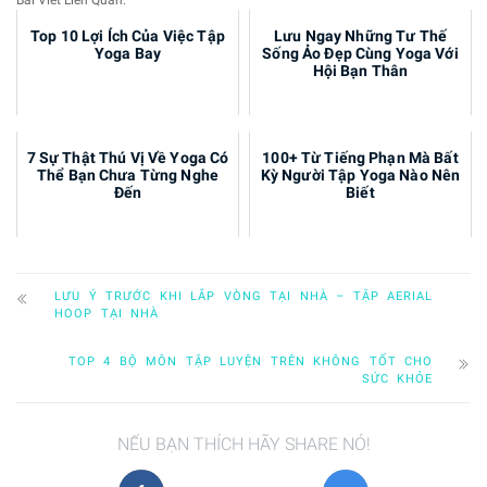
Top 10 Lợi Ích Của Việc Tập
Lưu Ngay Những Tư Thế
Yoga Bay
Sống Ảo Đẹp Cùng Yoga Với
Hội Bạn Thân
7 Sự Thật Thú Vị Về Yoga Có
100+ Từ Tiếng Phạn Mà Bất
Thể Bạn Chưa Từng Nghe
Kỳ Người Tập Yoga Nào Nên
Đến
Biết
LƯU Ý TRƯỚC KHI LẮP VÒNG TẠI NHÀ – TẬP AERIAL
HOOP TẠI NHÀ
TOP 4 BỘ MÔN TẬP LUYỆN TRÊN KHÔNG TỐT CHO
SỨC KHỎE
NẾU BẠN THÍCH HÃY SHARE NÓ!