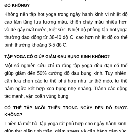
ĐỎ KHÔNG?
Không nên tập hot yoga trong ngày hành kinh vì nhiệt độ
cao làm tăng lưu lượng máu, khiến chảy máu nhiều hơn
và dễ gây mất nước, kiệt sức. Nhiệt độ phòng tập hot yoga
thường dao động từ 38-40 độ C, cao hơn nhiệt độ cơ thể
bình thường khoảng 3-5 độ C.
TẬP YOGA CÓ GIÚP GIẢM ĐAU BỤNG KINH KHÔNG?
Một số nghiên cứu chỉ ra rằng tập yoga đều đặn có thể
giúp giảm đến 50% cường độ đau bụng kinh. Tuy nhiên,
cần lựa chọn các tư thế phù hợp như tư thế mèo, tư thế
nằm ngửa kết hợp xoa bụng nhẹ nhàng. Tránh các động
tác mạnh, vặn xoắn vùng bụng.
CÓ THỂ TẬP NGỒI THIỀN TRONG NGÀY ĐÈN ĐỎ ĐƯỢC
KHÔNG?
Thiền là một bài tập yoga rất phù hợp cho ngày hành kinh,
giúp thư giãn tinh thần, giảm stress và cân bằng cảm xúc.