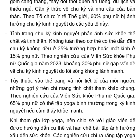
gồm căng thẳng, thay đổi thói quen ăn uống, du lịch và
thiếu ngủ. Cần ý thức về chu kỳ và nhu cầu của bản
thân. Theo Tổ chức Y tế Thế giới, 60% phụ nữ bị ảnh
hưởng chu kỳ kinh nguyệt do các yếu tố này.
Tình trạng chu kỳ kinh nguyệt phản ánh sức khỏe thể
chất và tinh thần. Không tuân theo cơ thể có thể dẫn đến
chu kỳ không đều ở 35% trường hợp hoặc mất kinh ở
15% phụ nữ. Theo nghiên cứu của Viện Sức khỏe Phụ
nữ Quốc gia năm 2023, khoảng 30% phụ nữ gặp vấn đề
về chu kỳ kinh nguyệt do lối sống không lành mạnh.
Tùy thuộc vào thể trạng và nội tiết tố của mỗi người,
những gợi ý trên chỉ mang tính chất tham khảo chung.
Theo nghiên cứu của Viện Sức khỏe Phụ nữ Quốc gia,
65% phụ nữ có thể tập yoga bình thường trong kỳ kinh
nguyệt nếu cảm thấy khỏe mạnh.
Khi tham gia lớp yoga, nên chia sẻ với giáo viên để
được hướng dẫn cụ thể và hạn chế bài tập ảnh hưởng
xấu đến sức khỏe. Các nghiên cứu chỉ ra rằng tập yoga