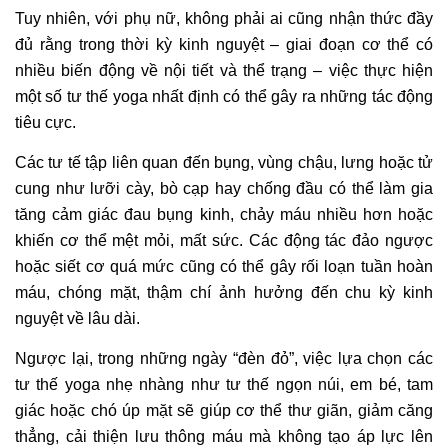
Tuy nhiên, với phụ nữ, không phải ai cũng nhận thức đầy
đủ rằng trong thời kỳ kinh nguyệt – giai đoạn cơ thể có
nhiều biến động về nội tiết và thể trạng – việc thực hiện
một số tư thế yoga nhất định có thể gây ra những tác động
tiêu cực.
Các tư tế tập liên quan đến bụng, vùng chậu, lưng hoặc tử
cung như lưỡi cày, bò cạp hay chống đầu có thể làm gia
tăng cảm giác đau bụng kinh, chảy máu nhiều hơn hoặc
khiến cơ thể mệt mỏi, mất sức. Các động tác đảo ngược
hoặc siết cơ quá mức cũng có thể gây rối loạn tuần hoàn
máu, chóng mặt, thậm chí ảnh hưởng đến chu kỳ kinh
nguyệt về lâu dài.
Ngược lại, trong những ngày “đèn đỏ”, việc lựa chọn các
tư thế yoga nhẹ nhàng như tư thế ngọn núi, em bé, tam
giác hoặc chó úp mặt sẽ giúp cơ thể thư giãn, giảm căng
thẳng, cải thiện lưu thông máu mà không tạo áp lực lên