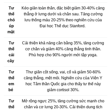
Tư
Kéo giãn toàn thân, đặc biệt giảm 30-40% căng
thế
thẳng ở lưng dưới và chân sau. Tăng cường
chó
lưu thông máu 20-25% theo nghiên cứu của
úp
Đại học Thể dục Stanford.
mặt
Tư
Cải thiện khả năng cân bằng 35%, tăng cường
thế
cơ chân và giảm 40% căng thẳng tinh thần.
cái
Phù hợp cho 90% người mới tập yoga.
cây
Tư
Thư giãn cột sống, vai, cổ và giảm 50-60%
thế
căng thẳng, mệt mỏi. Nghiên cứu của Viện Y
em
học Tâm thần Quốc gia cho thấy tư thế này
bé
giảm cortisol 30%.
Tư
Mở rộng ngực 25%, tăng cường sức mạnh cho
thế
chân và cơ lưng 20-30%. Cải thiện dung tích