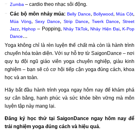
– cardio theo nhạc sôi động.
Zumba
Các bộ môn nhảy múa:
,
,
,
Belly Dance
Bollywood
Múa Cột
,
,
,
,
Múa Vòng
Sexy Dance
Strip Dance
Twerk Dance
Street
,
– Popping,
,
,
Jazz
Hiphop
Nhảy TikTok
Nhảy Hiện Đại
K-Pop
…
Dance
Yoga không chỉ là rèn luyện thể chất mà còn là hành trình
chuyển hóa toàn diện. Với sự hỗ trợ từ SaigonDance – nơi
quy tụ đội ngũ giáo viên yoga chuyên nghiệp, giàu kinh
nghiệm – bạn sẽ có cơ hội tiếp cận yoga đúng cách, khoa
học và an toàn.
Hãy bắt đầu hành trình yoga ngay hôm nay để khám phá
sự cân bằng, hạnh phúc và sức khỏe bền vững mà môn
luyện tập này mang lại.
Đăng ký học thử tại SaigonDance ngay hôm nay để
trải nghiệm yoga đúng cách và hiệu quả.