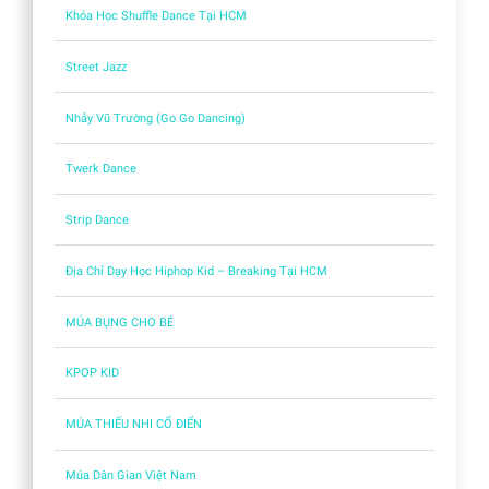
Khóa Học Shuffle Dance Tại HCM
Street Jazz
Nhảy Vũ Trường (Go Go Dancing)
Twerk Dance
Strip Dance
Địa Chỉ Dạy Học Hiphop Kid – Breaking Tại HCM
MÚA BỤNG CHO BÉ
KPOP KID
MÚA THIẾU NHI CỔ ĐIỂN
Múa Dân Gian Việt Nam