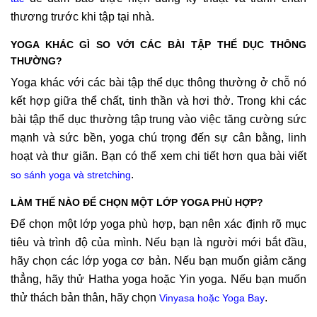
thương trước khi tập tại nhà.
YOGA KHÁC GÌ SO VỚI CÁC BÀI TẬP THỂ DỤC THÔNG
THƯỜNG?
Yoga khác với các bài tập thể dục thông thường ở chỗ nó
kết hợp giữa thể chất, tinh thần và hơi thở. Trong khi các
bài tập thể dục thường tập trung vào việc tăng cường sức
mạnh và sức bền, yoga chú trọng đến sự cân bằng, linh
hoạt và thư giãn. Bạn có thể xem chi tiết hơn qua bài viết
.
so sánh yoga và stretching
LÀM THẾ NÀO ĐỂ CHỌN MỘT LỚP YOGA PHÙ HỢP?
Để chọn một lớp yoga phù hợp, bạn nên xác định rõ mục
tiêu và trình độ của mình. Nếu bạn là người mới bắt đầu,
hãy chọn các lớp yoga cơ bản. Nếu bạn muốn giảm căng
thẳng, hãy thử Hatha yoga hoặc Yin yoga. Nếu bạn muốn
thử thách bản thân, hãy chọn
.
Vinyasa hoặc Yoga Bay