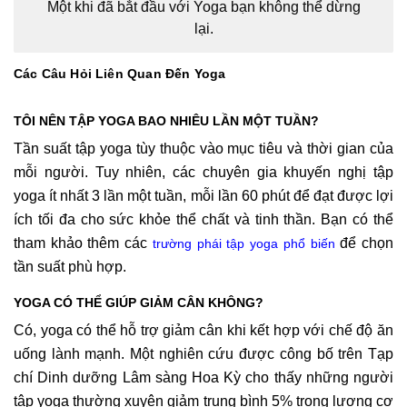
Một khi đã bắt đầu với Yoga bạn không thể dừng
lại.
Các Câu Hỏi Liên Quan Đến Yoga
TÔI NÊN TẬP YOGA BAO NHIÊU LẦN MỘT TUẦN?
Tần suất tập yoga tùy thuộc vào mục tiêu và thời gian của
mỗi người. Tuy nhiên, các chuyên gia khuyến nghị tập
yoga ít nhất 3 lần một tuần, mỗi lần 60 phút để đạt được lợi
ích tối đa cho sức khỏe thể chất và tinh thần. Bạn có thể
tham khảo thêm các
để chọn
trường phái tập yoga phổ biến
tần suất phù hợp.
YOGA CÓ THỂ GIÚP GIẢM CÂN KHÔNG?
Có, yoga có thể hỗ trợ giảm cân khi kết hợp với chế độ ăn
uống lành mạnh. Một nghiên cứu được công bố trên Tạp
chí Dinh dưỡng Lâm sàng Hoa Kỳ cho thấy những người
tập yoga thường xuyên giảm trung bình 5% trọng lượng cơ