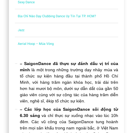
Sexy Dance
Địa Chỉ Nào Dạy Clubbing Dance Uy Tín Tại TP. HCM?
Jazz
Aerial Hoop – Múa Vòng
– SaigonDance đã thực sự đánh dấu vị trí của
mình
là một trong những trường dạy nhảy múa và
tổ chức sự kiện hàng đầu tại thành phố Hồ Chí
Minh, với hàng trăm ngàn khóa học, trải dài trên
hơn hai mươi bộ môn, dưới sự dẫn dắt của gần 50
giáo viên cùng với sự cộng tác của hàng trăm diễn
viên, nghệ sĩ, êkip tổ chức sự kiện.
– Các lớp học của SaigonDance sôi động từ
6.30 sáng
và chỉ thực sự xuống nhạc vào lúc 10h
đêm. Các vũ công của SaigonDance tung hoành
trên mọi sân khấu trong nam ngoài bắc, ở Việt Nam