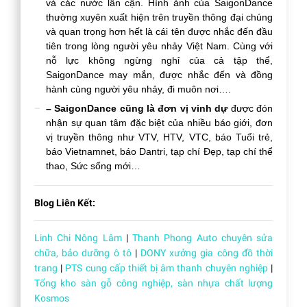
và các nước lân cận. Hình ảnh của SaigonDance
thường xuyên xuất hiện trên truyền thông đại chúng
và quan trọng hơn hết là cái tên được nhắc đến đầu
tiên trong lòng người yêu nhảy Việt Nam. Cùng với
nỗ lực không ngừng nghỉ của cả tập thể,
SaigonDance may mắn, được nhắc đến và đồng
hành cùng người yêu nhảy, đi muôn nơi….
– SaigonDance cũng là đơn vị vinh dự
được đón
nhận sự quan tâm đặc biệt của nhiều báo giới, đơn
vị truyền thông như VTV, HTV, VTC, báo Tuổi trẻ,
báo Vietnamnet, báo Dantri, tạp chí Đẹp, tạp chí thể
thao, Sức sống mới…
Blog Liên Kết:
Linh Chi Nông Lâm
|
Thanh Phong Auto chuyên sửa
chữa, bảo dưỡng ô tô
|
DONY xưởng gia công đồ thời
trang
|
PTS cung cấp thiết bị âm thanh chuyên nghiệp
|
Tổng kho sàn gỗ công nghiệp, sàn nhựa chất lượng
Kosmos