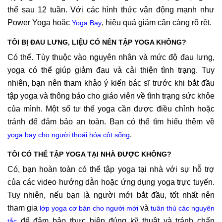
thể sau 12 tuần. Với các hình thức vận động mạnh như
Power Yoga hoặc
, hiệu quả giảm cân càng rõ rệt.
Yoga Bay
TÔI BỊ ĐAU LƯNG, LIỆU CÓ NÊN TẬP YOGA KHÔNG?
Có thể. Tùy thuộc vào nguyên nhân và mức độ đau lưng,
yoga có thể giúp giảm đau và cải thiện tình trạng. Tuy
nhiên, bạn nên tham khảo ý kiến bác sĩ trước khi bắt đầu
tập yoga và thông báo cho giáo viên về tình trạng sức khỏe
của mình. Một số tư thế yoga cần được điều chỉnh hoặc
tránh để đảm bảo an toàn. Bạn có thể tìm hiểu thêm về
.
yoga bay cho người thoái hóa cột sống
TÔI CÓ THỂ TẬP YOGA TẠI NHÀ ĐƯỢC KHÔNG?
Có, bạn hoàn toàn có thể tập yoga tại nhà với sự hỗ trợ
của các video hướng dẫn hoặc ứng dụng yoga trực tuyến.
Tuy nhiên, nếu bạn là người mới bắt đầu, tốt nhất nên
tham gia
và
lớp yoga cơ bản cho người mới
tuân thủ các nguyên
để đảm bảo thực hiện đúng kỹ thuật và tránh chấn
tắc