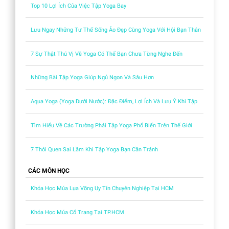
Top 10 Lợi Ích Của Việc Tập Yoga Bay
Lưu Ngay Những Tư Thế Sống Ảo Đẹp Cùng Yoga Với Hội Bạn Thân
7 Sự Thật Thú Vị Về Yoga Có Thể Bạn Chưa Từng Nghe Đến
Những Bài Tập Yoga Giúp Ngủ Ngon Và Sâu Hơn
Aqua Yoga (Yoga Dưới Nước): Đặc Điểm, Lợi Ích Và Lưu Ý Khi Tập
Tìm Hiểu Về Các Trường Phái Tập Yoga Phổ Biến Trên Thế Giới
7 Thói Quen Sai Lầm Khi Tập Yoga Bạn Cần Tránh
CÁC MÔN HỌC
Khóa Học Múa Lụa Võng Uy Tín Chuyên Nghiệp Tại HCM
Khóa Học Múa Cổ Trang Tại TP.HCM