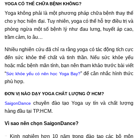
YOGA CÓ THỂ CHỮA BỆNH KHÔNG?
Yoga không phải là một phương pháp chữa bệnh thay thế
cho y học hiện đại. Tuy nhiên, yoga có thể hỗ trợ điều trị và
phòng ngừa một số bệnh lý như đau lưng, huyết áp cao,
trầm cảm, lo âu…
Nhiều nghiên cứu đã chỉ ra rằng yoga có tác động tích cực
đến sức khỏe thể chất và tinh thần. Nếu sức khỏe yếu
hoặc mắc bệnh mãn tính, bạn nên tham khảo trước bài viết
“
” để cân nhắc hình thức
Sức khỏe yếu có nên học Yoga Bay?
phù hợp.
ĐƠN VỊ NÀO DẠY YOGA CHẤT LƯỢNG Ở HCM?
chuyên đào tạo Yoga uy tín và chất lượng
SaigonDance
hàng đầu tại TP.HCM.
Vì sao nên chọn SaigonDance?
Kinh nghiệm hơn 10 năm trong đào tạo các bộ môn