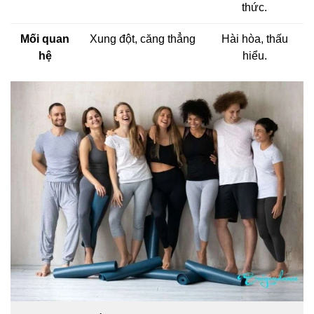
thức.
Mối quan
Xung đột, căng thẳng
Hài hòa, thấu
hệ
hiểu.