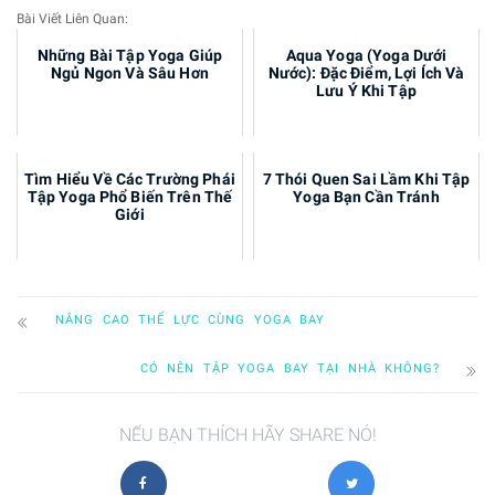
Bài Viết Liên Quan:
Những Bài Tập Yoga Giúp
Aqua Yoga (Yoga Dưới
Ngủ Ngon Và Sâu Hơn
Nước): Đặc Điểm, Lợi Ích Và
Lưu Ý Khi Tập
Tìm Hiểu Về Các Trường Phái
7 Thói Quen Sai Lầm Khi Tập
Tập Yoga Phổ Biến Trên Thế
Yoga Bạn Cần Tránh
Giới
NÂNG CAO THỂ LỰC CÙNG YOGA BAY
CÓ NÊN TẬP YOGA BAY TẠI NHÀ KHÔNG?
NẾU BẠN THÍCH HÃY SHARE NÓ!