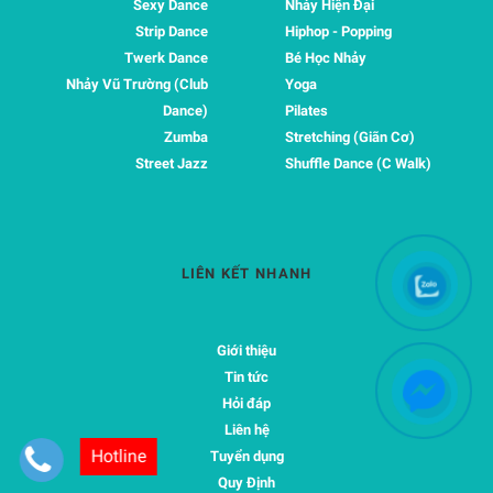
Sexy Dance
Nhảy Hiện Đại
Strip Dance
Hiphop - Popping
Twerk Dance
Bé Học Nhảy
Nhảy Vũ Trường (Club
Yoga
Dance)
Pilates
Zumba
Stretching (Giãn Cơ)
Street Jazz
Shuffle Dance (C Walk)
LIÊN KẾT NHANH
Giới thiệu
Tin tức
Hỏi đáp
Liên hệ
Hotline
Tuyển dụng
Quy Định