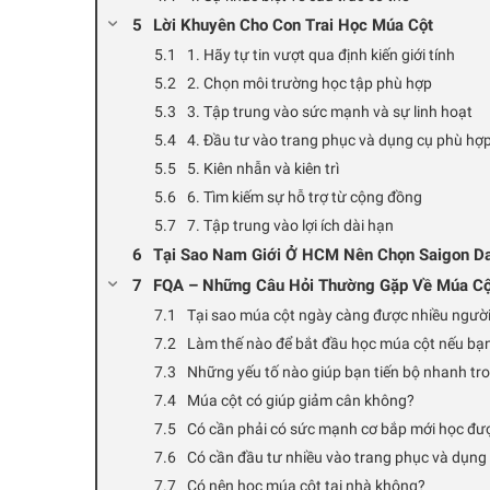
Lời Khuyên Cho Con Trai Học Múa Cột
1. Hãy tự tin vượt qua định kiến giới tính
2. Chọn môi trường học tập phù hợp
3. Tập trung vào sức mạnh và sự linh hoạt
4. Đầu tư vào trang phục và dụng cụ phù hợ
5. Kiên nhẫn và kiên trì
6. Tìm kiếm sự hỗ trợ từ cộng đồng
7. Tập trung vào lợi ích dài hạn
Tại Sao Nam Giới Ở HCM Nên Chọn Saigon D
FQA – Những Câu Hỏi Thường Gặp Về Múa Cộ
Tại sao múa cột ngày càng được nhiều người
Làm thế nào để bắt đầu học múa cột nếu bạ
Những yếu tố nào giúp bạn tiến bộ nhanh tr
Múa cột có giúp giảm cân không?
Có cần phải có sức mạnh cơ bắp mới học đư
Có cần đầu tư nhiều vào trang phục và dụng
Có nên học múa cột tại nhà không?