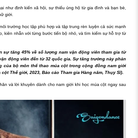
ại như định kiến xã hội, sự thiếu ủng hộ từ gia đình và bạn bè,
ữ giới.
 môi trường học tập phù hợp và tập trung rèn luyện cả sức mạnh
p, kiên nhẫn với từng bước tiến bộ nhỏ, và tìm kiếm sự hỗ trợ từ
ận sự tăng 45% về số lượng nam vận động viên tham gia từ
 vận động viên đến từ 32 quốc gia. Sự tăng trưởng này phản
g của bộ môn thể thao múa cột trong cộng đồng nam giới
 cột Thế giới, 2023, Báo cáo Tham gia Hàng năm, Thụy Sĩ).
ó khăn và lời khuyên dành cho nam giới khi học múa cột ngay sau