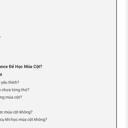
p
ance Để Học Múa Cột?
t
 yêu thích?
n chưa từng thử?
ong múa cột?
ợc múa cột không?
 cụ khi học múa cột không?