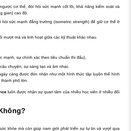
 ngược cơ thể, đòi hỏi sức mạnh cốt lõi, khả năng kiểm soát và
ng gian) cao độ.
òi hỏi sức mạnh đẳng trường (isometric strength) để giữ cơ thể ở
nối mượt mà và linh hoạt giữa các kỹ thuật khác nhau.
ức mạnh, sự chính xác theo tiêu chuẩn thi đấu),
 câu chuyện, sự sáng tạo và âm nhạc.
 ngày càng được đón nhận như một hình thức tập luyện thể hình
ác thành phố lớn.
nce
luôn được nhận sự quan tâm của nhiều học viên ở nhiều đối
 Không?
ề sức khỏe mà còn giúp nam giới phát triển sự tự tin và vượt qua