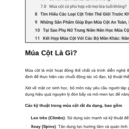
Múa cột có phù hợp với mọi lứa tuổi không?
Tìm Hiểu Các Loại Cột Trên Thế Giới Trước K
Những Sản Phẩm Giúp Bạn Múa Cột An Toàn, 
Tại Sao Phụ Nữ Trung Niên Nên Học Múa Cộ
Kết Hợp Múa Cột Với Các Bộ Môn Khác: Nâ
Múa Cột Là Gì?
Múa cột là một hoạt động thể chất và trình diễn nghệ t
định để thực hiện các chuỗi động tác vũ đạo, kỹ thuật th
Xét về mặt cơ sinh học, bộ môn này yêu cầu người tập p
dụng hiệu quả nguyên lý đòn bẩy và mô-men lực để nâng 
Các kỹ thuật trong múa cột rất đa dạng, bao gồm
:
Leo trèo (Climbs)
: Sử dụng sức mạnh và kỹ thuật để
Xoay (Spins)
: Tận dụng lực hướng tâm và quán tính 