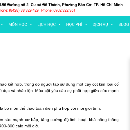
4-96 Đường số 2, Cư xá Đô Thành, Phường Bàn Cờ, TP. Hồ Chí Minh
hone: (8428) 38 329 429
|
Phone: 0902 322 361
MÔN HỌC
LỊCH HỌC
HỌC PHÍ
DỊCH VỤ
BLOG
hao kết hợp, trong đó người tập sử dụng một cây cột kim loại cố
thể dục và nhào lộn. Múa cột yêu cầu sự phối hợp giữa sức mạnh
là bộ môn thể thao toàn diện phù hợp với mọi giới tính.
hiện sức mạnh cơ bắp, tăng cường độ linh hoạt, khả năng thăng
400-800 calo mỗi giờ.