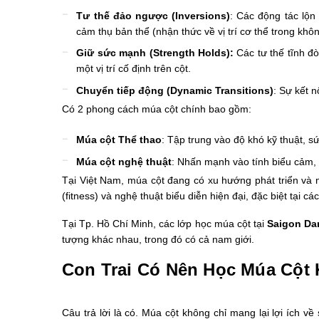
Tư thế đảo ngược (Inversions)
: Các động tác lộn
cảm thụ bản thể (nhận thức về vị trí cơ thể trong khô
Giữ sức mạnh (Strength Holds):
Các tư thế tĩnh đ
một vị trí cố định trên cột.
Chuyển tiếp động (Dynamic Transitions)
: Sự kết 
Có 2 phong cách múa cột chính bao gồm:
Múa cột Thể thao
: Tập trung vào độ khó kỹ thuật, s
Múa cột nghệ thuật
: Nhấn mạnh vào tính biểu cảm,
Tại Việt Nam, múa cột đang có xu hướng phát triển và
(fitness) và nghệ thuật biểu diễn hiện đại, đặc biệt tại c
Tại Tp. Hồ Chí Minh, các lớp học múa cột tại
Saigon Da
tượng khác nhau, trong đó có cả nam giới.
Con Trai Có Nên Học Múa Cột
Câu trả lời là có. Múa cột không chỉ mang lại lợi ích v