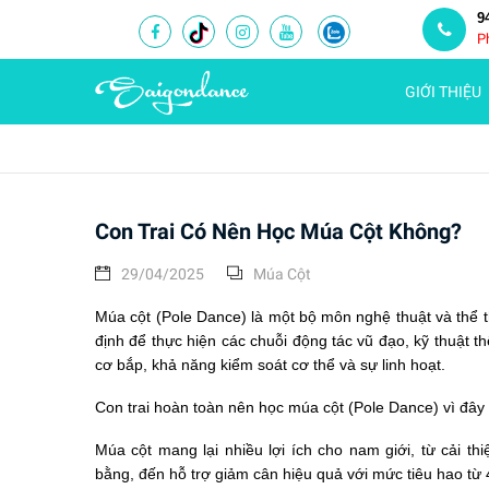
9
P
GIỚI THIỆU
Con Trai Có Nên Học Múa Cột Không?
29/04/2025
Múa Cột
Múa cột (Pole Dance) là một bộ môn nghệ thuật và thể t
định để thực hiện các chuỗi động tác vũ đạo, kỹ thuật 
cơ bắp, khả năng kiểm soát cơ thể và sự linh hoạt.
Con trai hoàn toàn nên học múa cột (Pole Dance) vì đây 
Múa cột mang lại nhiều lợi ích cho nam giới, từ cải t
bằng, đến hỗ trợ giảm cân hiệu quả với mức tiêu hao từ 