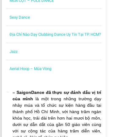
MÚA CỘT – POLE DANCE
Sexy Dance
Địa Chỉ Nào Dạy Clubbing Dance Uy Tín Tại TP. HCM?
Jazz
Aerial Hoop – Múa Vòng
– SaigonDance đã thực sự đánh dấu vị trí
của mình
là một trong những trường dạy
nhảy múa và tổ chức sự kiện hàng đầu tại
thành phố Hồ Chí Minh, với hàng trăm ngàn
khóa học, trải dài trên hơn hai mươi bộ môn,
dưới sự dẫn dắt của gần 50 giáo viên cùng
với sự cộng tác của hàng trăm diễn viên,