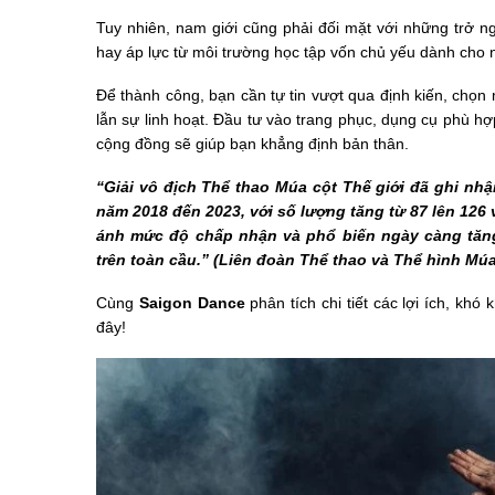
Tuy nhiên, nam giới cũng phải đối mặt với những trở ng
hay áp lực từ môi trường học tập vốn chủ yếu dành cho n
Để thành công, bạn cần tự tin vượt qua định kiến, chọn
lẫn sự linh hoạt. Đầu tư vào trang phục, dụng cụ phù hợ
cộng đồng sẽ giúp bạn khẳng định bản thân.
“Giải vô địch Thể thao Múa cột Thế giới đã ghi nh
năm 2018 đến 2023, với số lượng tăng từ 87 lên 126
ánh mức độ chấp nhận và phổ biến ngày càng tăn
trên toàn cầu.” (Liên đoàn Thể thao và Thể hình Múa
Cùng
Saigon Dance
phân tích chi tiết các lợi ích, kh
đây!