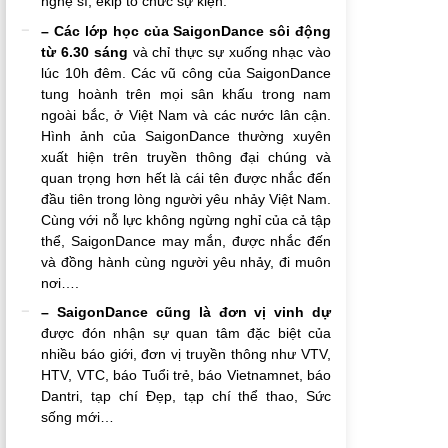
nghệ sĩ, êkip tổ chức sự kiện.
– Các lớp học của SaigonDance sôi động
từ 6.30 sáng
và chỉ thực sự xuống nhạc vào
lúc 10h đêm. Các vũ công của SaigonDance
tung hoành trên mọi sân khấu trong nam
ngoài bắc, ở Việt Nam và các nước lân cận.
Hình ảnh của SaigonDance thường xuyên
xuất hiện trên truyền thông đại chúng và
quan trọng hơn hết là cái tên được nhắc đến
đầu tiên trong lòng người yêu nhảy Việt Nam.
Cùng với nỗ lực không ngừng nghỉ của cả tập
thể, SaigonDance may mắn, được nhắc đến
và đồng hành cùng người yêu nhảy, đi muôn
nơi….
– SaigonDance cũng là đơn vị vinh dự
được đón nhận sự quan tâm đặc biệt của
nhiều báo giới, đơn vị truyền thông như VTV,
HTV, VTC, báo Tuổi trẻ, báo Vietnamnet, báo
Dantri, tạp chí Đẹp, tạp chí thể thao, Sức
sống mới…