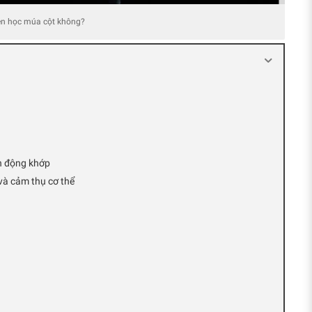
nên học múa cột không?
ển động khớp
và cảm thụ cơ thể