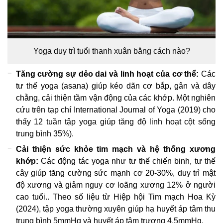
Yoga duy trì tuổi thanh xuân bằng cách nào?
Tăng cường sự dẻo dai và linh hoạt của cơ thể:
Các
tư thế yoga (asana) giúp kéo dãn cơ bắp, gân và dây
chằng, cải thiện tầm vận động của các khớp. Một nghiên
cứu trên tạp chí International Journal of Yoga (2019) cho
thấy 12 tuần tập yoga giúp tăng độ linh hoạt cột sống
trung bình 35%).
Cải thiện sức khỏe tim mạch và hệ thống xương
khớp:
Các động tác yoga như tư thế chiến binh, tư thế
cây giúp tăng cường sức mạnh cơ 20-30%, duy trì mật
độ xương và giảm nguy cơ loãng xương 12% ở người
cao tuổi.. Theo số liệu từ Hiệp hội Tim mạch Hoa Kỳ
(2024), tập yoga thường xuyên giúp hạ huyết áp tâm thu
trung bình 5mmHg và huyết áp tâm trương 4.5mmHg.