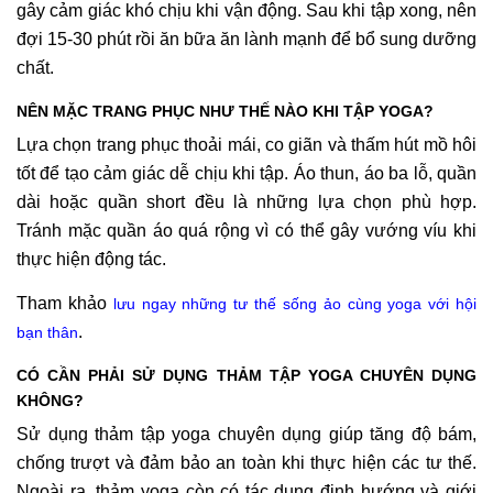
gây cảm giác khó chịu khi vận động. Sau khi tập xong, nên
đợi 15-30 phút rồi ăn bữa ăn lành mạnh để bổ sung dưỡng
chất.
NÊN MẶC TRANG PHỤC NHƯ THẾ NÀO KHI TẬP YOGA?
Lựa chọn trang phục thoải mái, co giãn và thấm hút mồ hôi
tốt để tạo cảm giác dễ chịu khi tập. Áo thun, áo ba lỗ, quần
dài hoặc quần short đều là những lựa chọn phù hợp.
Tránh mặc quần áo quá rộng vì có thể gây vướng víu khi
thực hiện động tác.
Tham khảo
lưu ngay những tư thế sống ảo cùng yoga với hội
.
bạn thân
CÓ CẦN PHẢI SỬ DỤNG THẢM TẬP YOGA CHUYÊN DỤNG
KHÔNG?
Sử dụng thảm tập yoga chuyên dụng giúp tăng độ bám,
chống trượt và đảm bảo an toàn khi thực hiện các tư thế.
Ngoài ra, thảm yoga còn có tác dụng định hướng và giới