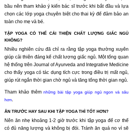
bầu nên tham khảo ý kiến bác sĩ trước khi bắt đầu và lựa
chọn các lớp yoga chuyên biệt cho thai kỳ để đảm bảo an
toàn cho mẹ và bé.
TẬP YOGA CÓ THỂ CẢI THIỆN CHẤT LƯỢNG GIẤC NGỦ
KHÔNG?
Nhiều nghiên cứu đã chỉ ra rằng tập yoga thường xuyên
giúp cải thiện đáng kể chất lượng giấc ngủ. Một tổng quan
hệ thống trên Journal of Ayurveda and Integrative Medicine
cho thấy yoga có tác dụng tích cực trong điều trị mất ngủ,
giúp rút ngắn thời gian chờ ngủ và tăng tổng thời gian ngủ.
Tham khảo thêm
những bài tập yoga giúp ngủ ngon và sâu
.
hơn
ĂN TRƯỚC HAY SAU KHI TẬP YOGA THÌ TỐT HƠN?
Nên ăn nhẹ khoảng 1-2 giờ trước khi tập yoga để cơ thể
có đủ năng lượng và không bị đói. Tránh ăn quá no vì sẽ