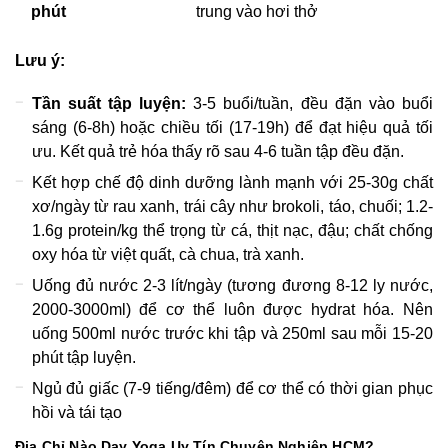
phút
trung vào hơi thở
Lưu ý:
Tần suất tập luyện:
3-5 buổi/tuần, đều đặn vào buổi
sáng (6-8h) hoặc chiều tối (17-19h) để đạt hiệu quả tối
ưu. Kết quả trẻ hóa thấy rõ sau 4-6 tuần tập đều đặn.
Kết hợp chế độ dinh dưỡng lành mạnh với 25-30g chất
xơ/ngày từ rau xanh, trái cây như brokoli, táo, chuối; 1.2-
1.6g protein/kg thể trọng từ cá, thịt nạc, đậu; chất chống
oxy hóa từ việt quất, cà chua, trà xanh.
Uống đủ nước 2-3 lít/ngày (tương đương 8-12 ly nước,
2000-3000ml) để cơ thể luôn được hydrat hóa. Nên
uống 500ml nước trước khi tập và 250ml sau mỗi 15-20
phút tập luyện.
Ngủ đủ giấc (7-9 tiếng/đêm) để cơ thể có thời gian phục
hồi và tái tạo
Địa Chỉ Nào Dạy Yoga Uy Tín Chuyên Nghiệp HCM?