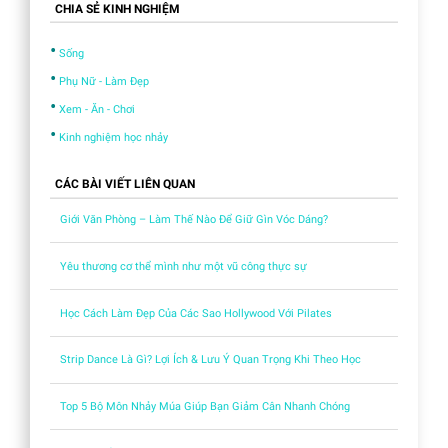
CHIA SẺ KINH NGHIỆM
•
Sống
•
Phụ Nữ - Làm Đẹp
•
Xem - Ăn - Chơi
•
Kinh nghiệm học nhảy
CÁC BÀI VIẾT LIÊN QUAN
Giới Văn Phòng – Làm Thế Nào Để Giữ Gìn Vóc Dáng?
Yêu thương cơ thể mình như một vũ công thực sự
Học Cách Làm Đẹp Của Các Sao Hollywood Với Pilates
Strip Dance Là Gì? Lợi Ích & Lưu Ý Quan Trọng Khi Theo Học
Top 5 Bộ Môn Nhảy Múa Giúp Bạn Giảm Cân Nhanh Chóng