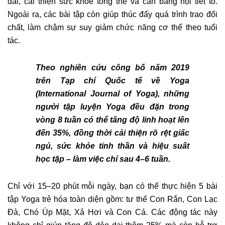
dai, cải thiện sức khỏe tổng thể và cân bằng nội tiết tố.
Ngoài ra, các bài tập còn giúp thúc đẩy quá trình trao đổi
chất, làm chậm sự suy giảm chức năng cơ thể theo tuổi
tác.
Theo nghiên cứu công bố năm 2019
trên Tạp chí Quốc tế về Yoga
(International Journal of Yoga), những
người tập luyện Yoga đều đặn trong
vòng 8 tuần có thể tăng độ linh hoạt lên
đến 35%, đồng thời cải thiện rõ rệt giấc
ngủ, sức khỏe tinh thần và hiệu suất
học tập – làm việc chỉ sau 4–6 tuần.
Chỉ với 15–20 phút mỗi ngày, bạn có thể thực hiện 5 bài
tập Yoga trẻ hóa toàn diện gồm: tư thế Con Rắn, Con Lạc
Đà, Chó Úp Mặt, Xả Hơi và Con Cá. Các động tác này