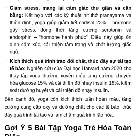
Giảm stress, mang lại cảm giác thư giãn và cân
bằng:
Kết hợp với các kỹ thuật hít thở pranayama và
thiền định, yoga giúp giảm tiết cortisol 23% – hormone
gây stress, đồng thời tăng cường serotonin và
endorphin – “hormone hạnh phúc”. Điều này giúp ổn
định cảm xúc, cải thiện tâm trạng và chất lượng giấc
ngủ.
Kích thích quá trình trao đổi chất, thúc đẩy sự tái tạo
tế bào:
Nghiên cứu của Đại học Harvard năm 2020 cho
thấy tập yoga thường xuyên giúp tăng cường chuyển
hóa glucose 15% và cải thiện độ nhạy insulin 18%, kiểm
soát đường huyết và cải thiện độ nhạy insulin.
Bên cạnh đó, yoga còn kích thích tuần hoàn máu, tăng
cường cung cấp oxy và dưỡng chất cho các tế bào, thúc
đẩy quá trình tái tạo và làm chậm quá trình lão hóa.
Gợi Ý 5 Bài Tập Yoga Trẻ Hóa Toàn