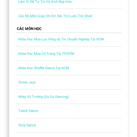
Làm Gì Để Tự Tin Và Xinh Đẹp Hơn
Các Bộ Môn Giúp Chị Em Nội Trợ Luôn Trẻ, Khoẻ
CÁC MÔN HỌC
Khóa Học Múa Lụa Võng Uy Tín Chuyên Nghiệp Tại HCM
Khóa Học Múa Cổ Trang Tại TP.HCM
Khóa Học Shuffle Dance Tại HCM
Street Jazz
Nhảy Vũ Trường (Go Go Dancing)
Twerk Dance
Strip Dance