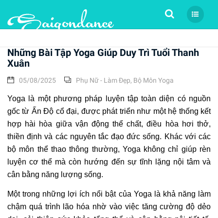
Tìm kiếm
Những Bài Tập Yoga Giúp Duy Trì Tuổi Thanh
Xuân
05/08/2025
Phụ Nữ - Làm Đẹp
,
Bộ Môn Yoga
Yoga là một phương pháp luyện tập toàn diện có nguồn
gốc từ Ấn Độ cổ đại, được phát triển như một hệ thống kết
hợp hài hòa giữa vận động thể chất, điều hòa hơi thở,
thiền định và các nguyên tắc đạo đức sống. Khác với các
bộ môn thể thao thông thường, Yoga không chỉ giúp rèn
luyện cơ thể mà còn hướng đến sự tĩnh lặng nội tâm và
cân bằng năng lượng sống.
Một trong những lợi ích nổi bật của Yoga là khả năng làm
chậm quá trình lão hóa nhờ vào việc tăng cường độ dẻo