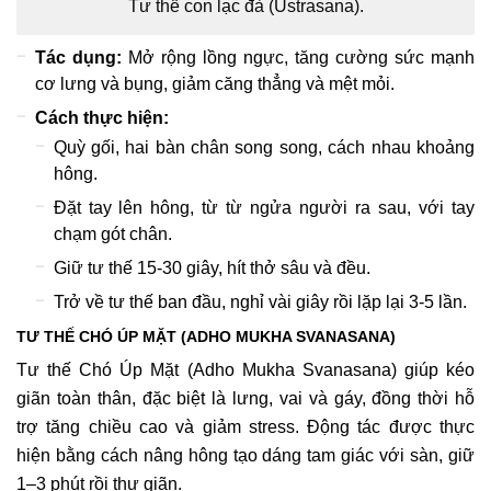
Tư thế con lạc đà (Ustrasana).
Tác dụng:
Mở rộng lồng ngực, tăng cường sức mạnh
cơ lưng và bụng, giảm căng thẳng và mệt mỏi.
Cách thực hiện:
Quỳ gối, hai bàn chân song song, cách nhau khoảng
hông.
Đặt tay lên hông, từ từ ngửa người ra sau, với tay
chạm gót chân.
Giữ tư thế 15-30 giây, hít thở sâu và đều.
Trở về tư thế ban đầu, nghỉ vài giây rồi lặp lại 3-5 lần.
TƯ THẾ CHÓ ÚP MẶT (ADHO MUKHA SVANASANA)
Tư thế Chó Úp Mặt (Adho Mukha Svanasana) giúp kéo
giãn toàn thân, đặc biệt là lưng, vai và gáy, đồng thời hỗ
trợ tăng chiều cao và giảm stress. Động tác được thực
hiện bằng cách nâng hông tạo dáng tam giác với sàn, giữ
1–3 phút rồi thư giãn.