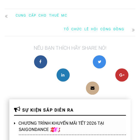
CUNG CẤP CHO THUÊ MC
TỔ CHỨC LỄ HỘI CỘNG ĐỒNG
NẾU BẠN THÍCH HÃY SHARE NÓ!
SỰ KIỆN SẮP DIỄN RA
CHƯƠNG TRÌNH KHUYẾN MÃI TẾT 2026 TẠI
SAIGONDANCE