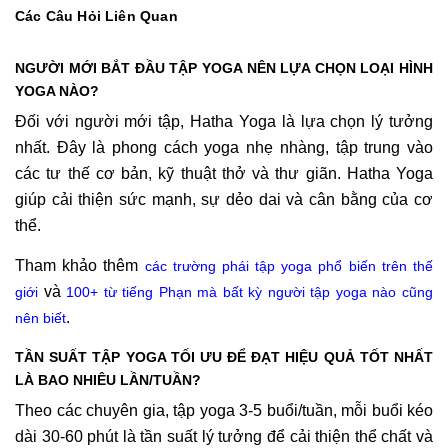
Các Câu Hỏi Liên Quan
NGƯỜI MỚI BẮT ĐẦU TẬP YOGA NÊN LỰA CHỌN LOẠI HÌNH
YOGA NÀO?
Đối với người mới tập, Hatha Yoga là lựa chọn lý tưởng
nhất. Đây là phong cách yoga nhẹ nhàng, tập trung vào
các tư thế cơ bản, kỹ thuật thở và thư giãn. Hatha Yoga
giúp cải thiện sức mạnh, sự dẻo dai và cân bằng của cơ
thể.
Tham khảo thêm
các trường phái tập yoga phổ biến trên thế
và
giới
100+ từ tiếng Phạn mà bất kỳ người tập yoga nào cũng
.
nên biết
TẦN SUẤT TẬP YOGA TỐI ƯU ĐỂ ĐẠT HIỆU QUẢ TỐT NHẤT
LÀ BAO NHIÊU LẦN/TUẦN?
Theo các chuyên gia, tập yoga 3-5 buổi/tuần, mỗi buổi kéo
dài 30-60 phút là tần suất lý tưởng để cải thiện thể chất và