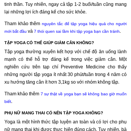
tinh thần. Tuy nhiên, ngay cả tập 1-2 buổi/tuần cũng mang
lại những lợi ích đáng kể cho sức khỏe.
Tham khảo thêm
nguyên tắc để tập yoga hiệu quả cho người
và
.
mới bắt đầu
7 thói quen sai lầm khi tập yoga bạn cần tránh
TẬP YOGA CÓ THỂ GIÚP GIẢM CÂN KHÔNG?
Tập yoga thường xuyên kết hợp với chế độ ăn uống lành
mạnh có thể hỗ trợ đáng kể trong việc giảm cân. Một
nghiên cứu trên tạp chí Preventive Medicine cho thấy
những người tập yoga ít nhất 30 phút/tuần trong 4 năm có
xu hướng tăng cân ít hơn 3,1kg so với nhóm không tập.
Tham khảo thêm
7 sự thật về yoga bạn sẽ không bao giờ muốn
.
biết
PHỤ NỮ MANG THAI CÓ NÊN TẬP YOGA KHÔNG?
Yoga là một hình thức tập luyện an toàn và có lợi cho phụ
nữ mang thai khi được thực hiện đúng cách. Tuy nhiên, bà