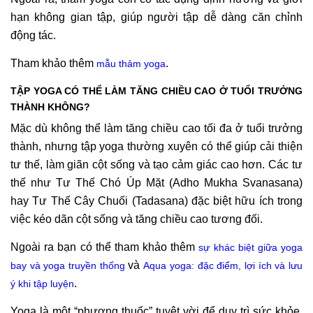
hạn không gian tập, giúp người tập dễ dàng căn chỉnh
động tác.
Tham khảo thêm
.
mẫu thảm yoga
TẬP YOGA CÓ THỂ LÀM TĂNG CHIỀU CAO Ở TUỔI TRƯỞNG
THÀNH KHÔNG?
Mặc dù không thể làm tăng chiều cao tối đa ở tuổi trưởng
thành, nhưng tập yoga thường xuyên có thể giúp cải thiện
tư thế, làm giãn cột sống và tạo cảm giác cao hơn. Các tư
thế như Tư Thế Chó Úp Mặt (Adho Mukha Svanasana)
hay Tư Thế Cây Chuối (Tadasana) đặc biệt hữu ích trong
việc kéo dãn cột sống và tăng chiều cao tương đối.
Ngoài ra bạn có thể tham khảo thêm
sự khác biệt giữa yoga
và
bay và yoga truyền thống
Aqua yoga: đặc điểm, lợi ích và lưu
.
ý khi tập luyện
Yoga là một “phương thuốc” tuyệt vời để duy trì sức khỏe,