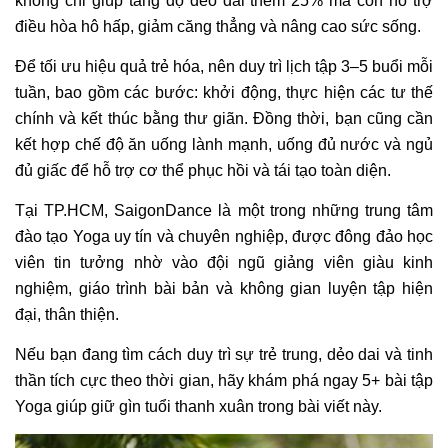
không chỉ giúp tăng độ dẻo dai thêm 25% mà còn hỗ trợ
điều hòa hô hấp, giảm căng thẳng và nâng cao sức sống.
Để tối ưu hiệu quả trẻ hóa, nên duy trì lịch tập 3–5 buổi mỗi
tuần, bao gồm các bước: khởi động, thực hiện các tư thế
chính và kết thúc bằng thư giãn. Đồng thời, bạn cũng cần
kết hợp chế độ ăn uống lành mạnh, uống đủ nước và ngủ
đủ giấc để hỗ trợ cơ thể phục hồi và tái tạo toàn diện.
Tại TP.HCM, SaigonDance là một trong những trung tâm
đào tạo Yoga uy tín và chuyên nghiệp, được đông đảo học
viên tin tưởng nhờ vào đội ngũ giảng viên giàu kinh
nghiệm, giáo trình bài bản và không gian luyện tập hiện
đại, thân thiện.
Nếu bạn đang tìm cách duy trì sự trẻ trung, dẻo dai và tinh
thần tích cực theo thời gian, hãy khám phá ngay 5+ bài tập
Yoga giúp giữ gìn tuổi thanh xuân trong bài viết này.