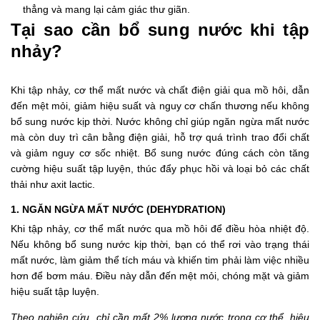
thẳng và mang lại cảm giác thư giãn.
Tại sao cần bổ sung nước khi tập
nhảy?
Khi tập nhảy, cơ thể mất nước và chất điện giải qua mồ hôi, dẫn
đến mệt mỏi, giảm hiệu suất và nguy cơ chấn thương nếu không
bổ sung nước kịp thời. Nước không chỉ giúp ngăn ngừa mất nước
mà còn duy trì cân bằng điện giải, hỗ trợ quá trình trao đổi chất
và giảm nguy cơ sốc nhiệt. Bổ sung nước đúng cách còn tăng
cường hiệu suất tập luyện, thúc đẩy phục hồi và loại bỏ các chất
thải như axit lactic.
1. NGĂN NGỪA MẤT NƯỚC (DEHYDRATION)
Khi tập nhảy, cơ thể mất nước qua mồ hôi để điều hòa nhiệt độ.
Nếu không bổ sung nước kịp thời, bạn có thể rơi vào trạng thái
mất nước, làm giảm thể tích máu và khiến tim phải làm việc nhiều
hơn để bơm máu. Điều này dẫn đến mệt mỏi, chóng mặt và giảm
hiệu suất tập luyện.
Theo nghiên cứu, chỉ cần mất 2% lượng nước trong cơ thể, hiệu