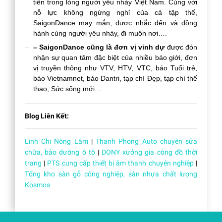
tiên trong lòng người yêu nhảy Việt Nam. Cùng với
nỗ lực không ngừng nghỉ của cả tập thể,
SaigonDance may mắn, được nhắc đến và đồng
hành cùng người yêu nhảy, đi muôn nơi….
– SaigonDance cũng là đơn vị vinh dự
được đón
nhận sự quan tâm đặc biệt của nhiều báo giới, đơn
vị truyền thông như VTV, HTV, VTC, báo Tuổi trẻ,
báo Vietnamnet, báo Dantri, tạp chí Đẹp, tạp chí thể
thao, Sức sống mới…
Blog Liên Kết:
Linh Chi Nông Lâm
|
Thanh Phong Auto chuyên sửa
chữa, bảo dưỡng ô tô
|
DONY xưởng gia công đồ thời
trang
|
PTS cung cấp thiết bị âm thanh chuyên nghiệp
|
Tổng kho sàn gỗ công nghiệp, sàn nhựa chất lượng
Kosmos