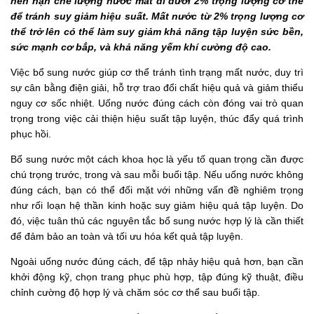
nên hạn chế lượng nước mất đi dưới 2% trọng lượng cơ thể
để tránh suy giảm hiệu suất. Mất nước từ 2% trọng lượng cơ
thể trở lên có thể làm suy giảm khả năng tập luyện sức bền,
sức mạnh cơ bắp, và khả năng yếm khí cường độ cao.
Việc bổ sung nước giúp cơ thể tránh tình trạng mất nước, duy trì
sự cân bằng điện giải, hỗ trợ trao đổi chất hiệu quả và giảm thiểu
nguy cơ sốc nhiệt. Uống nước đúng cách còn đóng vai trò quan
trọng trong việc cải thiện hiệu suất tập luyện, thúc đẩy quá trình
phục hồi.
Bổ sung nước một cách khoa học là yếu tố quan trọng cần được
chú trọng trước, trong và sau mỗi buổi tập. Nếu uống nước không
đúng cách, bạn có thể đối mặt với những vấn đề nghiêm trọng
như rối loạn hệ thần kinh hoặc suy giảm hiệu quả tập luyện. Do
đó, việc tuân thủ các nguyên tắc bổ sung nước hợp lý là cần thiết
để đảm bảo an toàn và tối ưu hóa kết quả tập luyện.
Ngoài uống nước đúng cách,
để tập nhảy hiệu quả hơn, bạn cần
khởi động kỹ, chọn trang phục phù hợp, tập đúng kỹ thuật, điều
chỉnh cường độ hợp lý và chăm sóc cơ thể sau buổi tập.