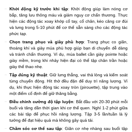
Khởi động kỹ trước khi tập
: Khởi động giúp làm nóng cơ
bắp, tăng lưu thông máu và giảm nguy cơ chấn thương. Thực
hiện các động tác xoay khớp cổ tay, cổ chân, kéo căng cơ đùi
và lưng trong 5-10 phút để cơ thể sẵn sàng cho các động tác
phức tạp.
Chọn trang phục và giày phù hợp
: Trang phục co giãn,
thoáng khí và giày múa phù hợp giúp bạn di chuyển dễ dàng
và tránh chấn thương. Ví dụ, múa ballet cần giày pointe hoặc
giày mềm, trong khi nhảy hiện đại có thể tập chân trần hoặc
giày thể thao nhẹ.
Tập đúng kỹ thuật
: Giữ lưng thẳng, vai thả lỏng và kiểm soát
từng chuyển động. Hít thở đều đặn để duy trì năng lượng. Ví
dụ, khi thực hiện động tác xoay tròn (pirouette), tập trung vào
một điểm cố định để giữ thăng bằng.
Điều chỉnh cường độ tập luyện
: Bắt đầu với 20-30 phút mỗi
buổi và tăng dần thời gian khi cơ thể quen. Nghỉ 1-2 phút giữa
các bài tập để phục hồi năng lượng. Tập 3-5 lần/tuần là lý
tưởng để đạt hiệu quả mà không gây quá tải.
Chăm sóc cơ thể sau tập
: Giãn cơ nhẹ nhàng sau buổi tập