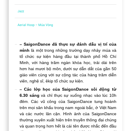
Jazz
Aerial Hoop – Múa Vòng
– SaigonDance đã thực sự đánh dấu vị trí của
mình
là một trong những trường dạy nhảy múa và
tổ chức sự kiện hàng đầu tại thành phố Hồ Chí
Minh, với hàng trăm ngàn khóa học, trải dài trên
hơn hai mươi bộ môn, dưới sự dẫn dắt của gần 50
giáo viên cùng với sự cộng tác của hàng trăm diễn
viên, nghệ sĩ, êkip tổ chức sự kiện.
– Các lớp học của SaigonDance sôi động từ
6.30 sáng
và chỉ thực sự xuống nhạc vào lúc 10h
đêm. Các vũ công của SaigonDance tung hoành
trên mọi sân khấu trong nam ngoài bắc, ở Việt Nam
và các nước lân cận. Hình ảnh của SaigonDance
thường xuyên xuất hiện trên truyền thông đại chúng
và quan trọng hơn hết là cái tên được nhắc đến đầu