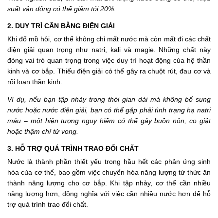
suất vận động có thể giảm tới 20%.
2. DUY TRÌ CÂN BẰNG ĐIỆN GIẢI
Khi đổ mồ hôi, cơ thể không chỉ mất nước mà còn mất đi các chất
điện giải quan trọng như natri, kali và magie. Những chất này
đóng vai trò quan trọng trong việc duy trì hoạt động của hệ thần
kinh và cơ bắp. Thiếu điện giải có thể gây ra chuột rút, đau cơ và
rối loạn thần kinh.
Ví dụ, nếu bạn tập nhảy trong thời gian dài mà không bổ sung
nước hoặc nước điện giải, bạn có thể gặp phải tình trạng hạ natri
máu – một hiện tượng nguy hiểm có thể gây buồn nôn, co giật
hoặc thậm chí tử vong.
3. HỖ TRỢ QUÁ TRÌNH TRAO ĐỔI CHẤT
Nước là thành phần thiết yếu trong hầu hết các phản ứng sinh
hóa của cơ thể, bao gồm việc chuyển hóa năng lượng từ thức ăn
thành năng lượng cho cơ bắp. Khi tập nhảy, cơ thể cần nhiều
năng lượng hơn, đồng nghĩa với việc cần nhiều nước hơn để hỗ
trợ quá trình trao đổi chất.