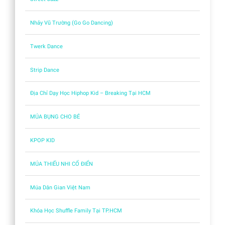
Nhảy Vũ Trường (Go Go Dancing)
Twerk Dance
Strip Dance
Địa Chỉ Dạy Học Hiphop Kid – Breaking Tại HCM
MÚA BỤNG CHO BÉ
KPOP KID
MÚA THIẾU NHI CỔ ĐIỂN
Múa Dân Gian Việt Nam
Khóa Học Shuffle Family Tại TP.HCM