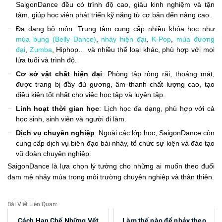
SaigonDance đều có trình độ cao, giàu kinh nghiệm và tận
tâm, giúp học viên phát triển kỹ năng từ cơ bản đến nâng cao.
Đa dạng bộ môn: Trung tâm cung cấp nhiều khóa học như
múa bụng (Belly Dance)
,
nhảy hiện đại
,
K-Pop
,
múa đương
đại
,
Zumba
, Hiphop… và nhiều thể loại khác, phù hợp với mọi
lứa tuổi và trình độ.
Cơ sở vật chất hiện đại
: Phòng tập rộng rãi, thoáng mát,
được trang bị đầy đủ gương, âm thanh chất lượng cao, tạo
điều kiện tốt nhất cho việc học tập và luyện tập.
Linh hoạt thời gian học
: Lịch học đa dạng, phù hợp với cả
học sinh, sinh viên và người đi làm.
Dịch vụ chuyên nghiệp
: Ngoài các lớp học, SaigonDance còn
cung cấp dịch vụ biên đạo bài nhảy, tổ chức sự kiện và đào tạo
vũ đoàn chuyên nghiệp.
SaigonDance là lựa chọn lý tưởng cho những ai muốn theo đuổi
đam mê nhảy múa trong môi trường chuyên nghiệp và thân thiện.
Bài Viết Liên Quan:
Cách Hạn Chế Những Vết
Làm thế nào để nhảy theo