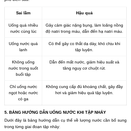
Sai lầm
Hậu quả
Uống quá nhiều
Gây cảm giác nặng bụng, làm loãng nồng
nước cùng lúc
độ natri trong máu, dẫn đến hạ natri máu.
Uống nước quá
Có thể gây co thắt dạ dày, khó chịu khi
lạnh
tập luyện.
Không uống
Dẫn đến mất nước, giảm hiệu suất và
nước trong suốt
tăng nguy cơ chuột rút.
buổi tập
Chỉ uống nước
Không cung cấp đủ khoáng chất, gây đầy
ngọt hoặc nước
hơi và giảm hiệu quả tập luyện.
có ga
5. BẢNG HƯỚNG DẪN UỐNG NƯỚC KHI TẬP NHẢY
Dưới đây là bảng hướng dẫn cụ thể về lượng nước cần bổ sung
trong từng giai đoạn tập nhảy: