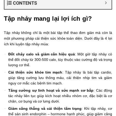
CONTENTS
Tập nhảy mang lại lợi ích gì?
Tập nhảy không chỉ là một bài tập thể thao đơn giản mà còn là
một phương pháp cải thiện sức khỏe toàn diện. Dưới đây là 4 lợi
ích khi luyện tập nhảy múa:
Đốt cháy calo và giảm cân hiệu quả
: Một giờ tập nhảy có
thể đốt cháy từ 300-500 calo, tùy thuộc vào cường độ và trọng
lượng cơ thể.
Cải thiện sức khỏe tim mạch
: Tập nhảy là bài tập cardio,
giúp tăng cường lưu thông máu, cải thiện nhịp tim và giảm
nguy cơ mắc các bệnh tim mạch.
Tăng cường sự linh hoạt và sức mạnh cơ bắp
: Các động
tác nhảy liên tục giúp kích hoạt nhiều nhóm cơ, đặc biệt là cơ
chân, cơ bụng và cơ lưng dưới.
Giảm căng thẳng và cải thiện tâm trạng
: Khi tập nhảy, cơ
thể sản sinh endorphin – hormone hạnh phúc, giúp giảm căng