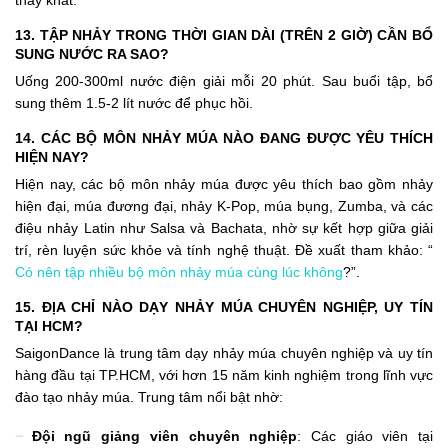
thấy khát.
13. TẬP NHẢY TRONG THỜI GIAN DÀI (TRÊN 2 GIỜ) CẦN BỔ
SUNG NƯỚC RA SAO?
Uống 200-300ml nước điện giải mỗi 20 phút. Sau buổi tập, bổ
sung thêm 1.5-2 lít nước để phục hồi.
14. CÁC BỘ MÔN NHẢY MÚA NÀO ĐANG ĐƯỢC YÊU THÍCH
HIỆN NAY?
Hiện nay, các bộ môn nhảy múa được yêu thích bao gồm nhảy
hiện đại, múa đương đại, nhảy K-Pop, múa bụng, Zumba, và các
điệu nhảy Latin như Salsa và Bachata, nhờ sự kết hợp giữa giải
trí, rèn luyện sức khỏe và tính nghệ thuật. Đề xuất tham khảo: “
Có nên tập nhiều bộ môn nhảy múa cùng lúc không
?”.
15. ĐỊA CHỈ NÀO DẠY NHẢY MÚA CHUYÊN NGHIỆP, UY TÍN
TẠI HCM?
SaigonDance là trung tâm dạy nhảy múa chuyên nghiệp và uy tín
hàng đầu tại TP.HCM, với hơn 15 năm kinh nghiệm trong lĩnh vực
đào tạo nhảy múa. Trung tâm nổi bật nhờ:
Đội ngũ giảng viên chuyên nghiệp
: Các giáo viên tại