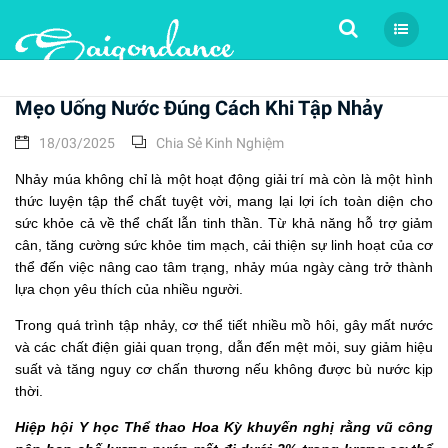
Tìm kiếm
Mẹo Uống Nước Đúng Cách Khi Tập Nhảy
18/03/2025
Chia Sẻ Kinh Nghiệm
Nhảy múa không chỉ là một hoạt động giải trí mà còn là một hình
thức luyện tập thể chất tuyệt vời, mang lại lợi ích toàn diện cho
sức khỏe cả về thể chất lẫn tinh thần. Từ khả năng hỗ trợ giảm
cân, tăng cường sức khỏe tim mạch, cải thiện sự linh hoạt của cơ
thể đến việc nâng cao tâm trạng, nhảy múa ngày càng trở thành
lựa chọn yêu thích của nhiều người.
Trong quá trình tập nhảy, cơ thể tiết nhiều mồ hôi, gây mất nước
và các chất điện giải quan trọng, dẫn đến mệt mỏi, suy giảm hiệu
suất và tăng nguy cơ chấn thương nếu không được bù nước kịp
thời.
Hiệp hội Y học Thể thao Hoa Kỳ khuyến nghị rằng vũ công