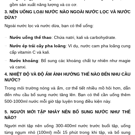
gồm sản xuất năng lượng và co cơ.
3. NÊN UỐNG LOẠI NƯỚC NÀO NGOÀI NƯỚC LỌC VÀ NƯỚC
DỪA?
Ngoài nước lọc và nước dừa, bạn có thể uống:
Nước uống thể thao
: Chứa natri, kali và carbohydrate.
Nước ép trái cây pha loãng
: Ví dụ, nước cam pha loãng cung
cấp vitamin C và kali.
Nước khoáng
: Bổ sung các khoáng chất tự nhiên như magie
và canxi.
4. NHIỆT ĐỘ VÀ ĐỘ ẨM ẢNH HƯỞNG THẾ NÀO ĐẾN NHU CẦU
NƯỚC?
Trong môi trường nóng và ẩm, cơ thể tiết nhiều mồ hôi hơn, dẫn
đến nhu cầu bổ sung nước tăng lên. Bạn có thể cần uống thêm
500-1000ml nước mỗi giờ tập luyện trong điều kiện này.
5. NGƯỜI MỚI TẬP NHẢY NÊN BỔ SUNG NƯỚC NHƯ THẾ
NÀO?
Người mới tập nên uống 300-400ml nước trước buổi tập, uống
từng ngụm nhỏ (100ml) mỗi 15 phút trong khi tập, và bổ sung