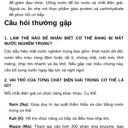
để giảm đau nhức. Uống nước để bù nước và chất điện giải.
Ngoài ra, ăn nhẹ với thực phẩm giàu protein và carbohydrate
để phục hồi cơ bắp.
Câu hỏi thường gặp
1. LÀM THẾ NÀO ĐỂ NHẬN BIẾT CƠ THỂ ĐANG BỊ MẤT
NƯỚC NGHIÊM TRỌNG?
Các dấu hiệu mất nước nghiêm trọng bao gồm: khát nước dữ dội,
nước tiểu màu vàng đậm hoặc rất ít, chóng mặt, mệt mỏi, khô
miệng, nhịp tim nhanh và da khô. Nếu gặp các triệu chứng này,
cần bổ sung nước ngay lập tức và nghỉ ngơi.
2. VAI TRÒ CỦA TỪNG CHẤT ĐIỆN GIẢI TRONG CƠ THỂ LÀ
GÌ?
Mỗi chất điện giải có chức năng khác nhau. Cụ thể:
Natri (Na):
Giúp duy trì áp suất thẩm thấu và cân bằng nước
trong cơ thể.
Kali (K)
: Hỗ trợ chức năng cơ bắp và điều hòa nhịp tim.
Magie (Mg)
: Tham gia vào hơn 300 phản ứng enzyme, bao