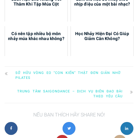
Thâm Khi Tập Múa Cột
nhịp điệu của một bài nhạc?
Có nên tập nhiều bộ môn
Học Nhảy Hiện Đại Có Giúp
nhảy múa khác nhau không?
Giảm Cân Không?
SỞ HỮU VÒNG EO “CON KIẾN” THẬT ĐƠN GIẢN NHỜ
PILATES
TRUNG TÂM SAIGONDANCE – DỊCH VỤ BIÊN ĐẠO BÀI
THEO YÊU CẦU
NẾU BẠN THÍCH HÃY SHARE NÓ!