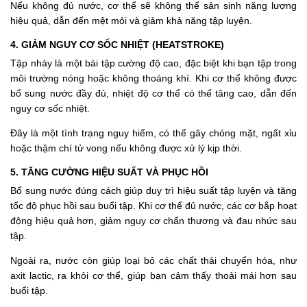
Nếu không đủ nước, cơ thể sẽ không thể sản sinh năng lượng
hiệu quả, dẫn đến mệt mỏi và giảm khả năng tập luyện.
4. GIẢM NGUY CƠ SỐC NHIỆT (HEATSTROKE)
Tập nhảy là một bài tập cường độ cao, đặc biệt khi bạn tập trong
môi trường nóng hoặc không thoáng khí. Khi cơ thể không được
bổ sung nước đầy đủ, nhiệt độ cơ thể có thể tăng cao, dẫn đến
nguy cơ sốc nhiệt.
Đây là một tình trạng nguy hiểm, có thể gây chóng mặt, ngất xỉu
hoặc thậm chí tử vong nếu không được xử lý kịp thời.
5. TĂNG CƯỜNG HIỆU SUẤT VÀ PHỤC HỒI
Bổ sung nước đúng cách giúp duy trì hiệu suất tập luyện và tăng
tốc độ phục hồi sau buổi tập. Khi cơ thể đủ nước, các cơ bắp hoạt
động hiệu quả hơn, giảm nguy cơ chấn thương và đau nhức sau
tập.
Ngoài ra, nước còn giúp loại bỏ các chất thải chuyển hóa, như
axit lactic, ra khỏi cơ thể, giúp bạn cảm thấy thoải mái hơn sau
buổi tập.