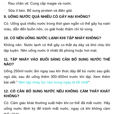
Rau chân vịt: Cung cấp magie và nước.
Sữa ít béo: Bổ sung protein và điện giải.
9. UỐNG NƯỚC QUÁ NHIỀU CÓ GÂY HẠI KHÔNG?
Có. Uống quá nhiều nước trong thời gian ngắn có thể gây hạ natri
máu, dẫn đến buồn nôn, co giật hoặc thậm chí tử vong.
10. CÓ NÊN UỐNG NƯỚC LẠNH KHI TẬP NHẢY KHÔNG?
Không nên. Nước lạnh có thể gây co thắt dạ dày và khó chịu khi
tập luyện. Nên uống nước ở nhiệt độ phòng hoặc hơi mát.
11. TẬP NHẢY VÀO BUỔI SÁNG CẦN BỔ SUNG NƯỚC THẾ
NÀO?
Uống 250ml nước ấm ngay sau khi thức dậy để bù nước sau giấc
ngủ dài, sau đó uống thêm 300-400ml trước khi tập. Xem thêm
bài viết “
Nên tập nhảy lúc nào trong ngày là tốt nhất
”.
12. CÓ CẦN BỔ SUNG NƯỚC NẾU KHÔNG CẢM THẤY KHÁT
KHÔNG?
Có. Cảm giác khát thường xuất hiện khi cơ thể đã mất nước. Hãy
uống nước định kỳ để tránh mất nước, ngay cả khi không cảm