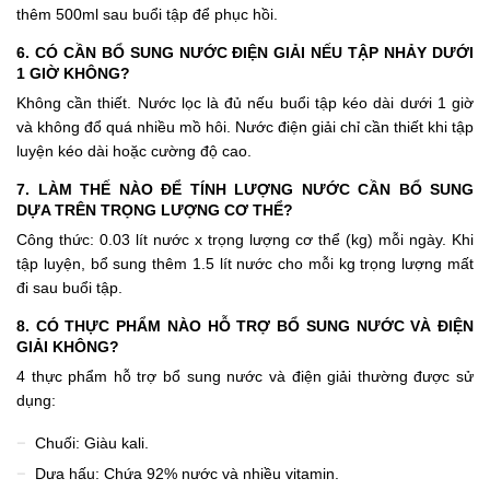
thêm 500ml sau buổi tập để phục hồi.
6. CÓ CẦN BỔ SUNG NƯỚC ĐIỆN GIẢI NẾU TẬP NHẢY DƯỚI
1 GIỜ KHÔNG?
Không cần thiết. Nước lọc là đủ nếu buổi tập kéo dài dưới 1 giờ
và không đổ quá nhiều mồ hôi. Nước điện giải chỉ cần thiết khi tập
luyện kéo dài hoặc cường độ cao.
7. LÀM THẾ NÀO ĐỂ TÍNH LƯỢNG NƯỚC CẦN BỔ SUNG
DỰA TRÊN TRỌNG LƯỢNG CƠ THỂ?
Công thức: 0.03 lít nước x trọng lượng cơ thể (kg) mỗi ngày. Khi
tập luyện, bổ sung thêm 1.5 lít nước cho mỗi kg trọng lượng mất
đi sau buổi tập.
8. CÓ THỰC PHẨM NÀO HỖ TRỢ BỔ SUNG NƯỚC VÀ ĐIỆN
GIẢI KHÔNG?
4 thực phẩm hỗ trợ bổ sung nước và điện giải thường được sử
dụng:
Chuối: Giàu kali.
Dưa hấu: Chứa 92% nước và nhiều vitamin.