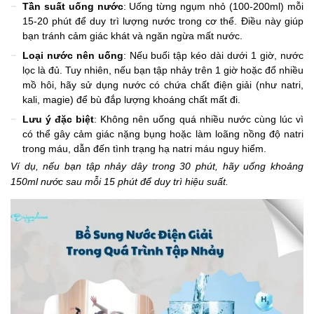
Tần suất uống nước
: Uống từng ngụm nhỏ (100-200ml) mỗi
15-20 phút để duy trì lượng nước trong cơ thể. Điều này giúp
bạn tránh cảm giác khát và ngăn ngừa mất nước.
Loại nước nên uống
: Nếu buổi tập kéo dài dưới 1 giờ, nước
lọc là đủ. Tuy nhiên, nếu bạn tập nhảy trên 1 giờ hoặc đổ nhiều
mồ hôi, hãy sử dụng nước có chứa chất điện giải (như natri,
kali, magie) để bù đắp lượng khoáng chất mất đi.
Lưu ý đặc biệt
: Không nên uống quá nhiều nước cùng lúc vì
có thể gây cảm giác nặng bụng hoặc làm loãng nồng độ natri
trong máu, dẫn đến tình trạng hạ natri máu nguy hiểm.
Ví dụ, nếu bạn tập nhảy dây trong 30 phút, hãy uống khoảng
150ml nước sau mỗi 15 phút để duy trì hiệu suất.