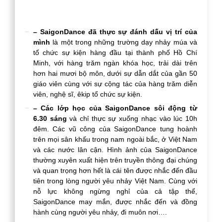
– SaigonDance đã thực sự đánh dấu vị trí của
mình
là một trong những trường dạy nhảy múa và
tổ chức sự kiện hàng đầu tại thành phố Hồ Chí
Minh, với hàng trăm ngàn khóa học, trải dài trên
hơn hai mươi bộ môn, dưới sự dẫn dắt của gần 50
giáo viên cùng với sự cộng tác của hàng trăm diễn
viên, nghệ sĩ, êkip tổ chức sự kiện.
– Các lớp học của SaigonDance sôi động từ
6.30 sáng
và chỉ thực sự xuống nhạc vào lúc 10h
đêm. Các vũ công của SaigonDance tung hoành
trên mọi sân khấu trong nam ngoài bắc, ở Việt Nam
và các nước lân cận. Hình ảnh của SaigonDance
thường xuyên xuất hiện trên truyền thông đại chúng
và quan trọng hơn hết là cái tên được nhắc đến đầu
tiên trong lòng người yêu nhảy Việt Nam. Cùng với
nỗ lực không ngừng nghỉ của cả tập thể,
SaigonDance may mắn, được nhắc đến và đồng
hành cùng người yêu nhảy, đi muôn nơi….