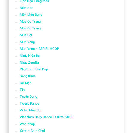
Lịch Học Từng Môn
Môn Học
Môn Múa Bụng
Múa Cổ Trang
Múa Cổ Trang
Múa Cột
Múa Vòng
Múa Vòng – AERIEL HOOP
Nhảy Hiện Đại
Nhảy ZumBa
Phụ Nữ – Làm Đẹp
Sống Khỏe
Sự Kiện
Tin
Tuyển Dụng
Twerk Dance
Video Múa Cột
Viet Nam Belly Dance Festival 2018
Workshop
Xem – Ăn – Chơi