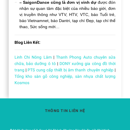
– SaigonDance cũng là đơn vị vinh dự
được đón
nhận sự quan tâm đặc biệt của nhiều báo giới, đơn
vị truyền thông như VTV, HTV, VTC, báo Tuổi trẻ,
báo Vietnamnet, báo Dantri, tạp chí Đẹp, tạp chí thể
thao, Sức sống mới…
Blog Liên Kết:
Linh Chi Nông Lâm
|
Thanh Phong Auto chuyên sửa
chữa, bảo dưỡng ô tô
|
DONY xưởng gia công đồ thời
trang
|
PTS cung cấp thiết bị âm thanh chuyên nghiệp
|
Tổng kho sàn gỗ công nghiệp, sàn nhựa chất lượng
Kosmos
THÔNG TIN LIÊN HỆ