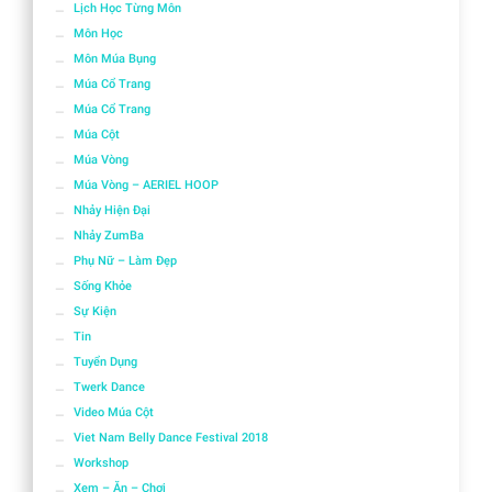
Lịch Học Từng Môn
Môn Học
Môn Múa Bụng
Múa Cổ Trang
Múa Cổ Trang
Múa Cột
Múa Vòng
Múa Vòng – AERIEL HOOP
Nhảy Hiện Đại
Nhảy ZumBa
Phụ Nữ – Làm Đẹp
Sống Khỏe
Sự Kiện
Tin
Tuyển Dụng
Twerk Dance
Video Múa Cột
Viet Nam Belly Dance Festival 2018
Workshop
Xem – Ăn – Chơi