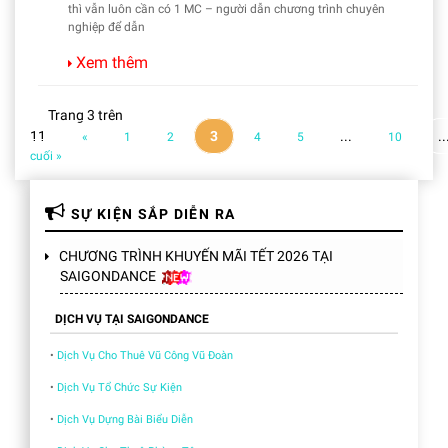
thì vẫn luôn cần có 1 MC – người dẫn chương trình chuyên
nghiệp để dẫn
Xem thêm
Trang 3 trên
11
3
...
..
«
1
2
4
5
10
cuối »
SỰ KIỆN SẮP DIỄN RA
CHƯƠNG TRÌNH KHUYẾN MÃI TẾT 2026 TẠI
SAIGONDANCE
DỊCH VỤ TẠI SAIGONDANCE
•
Dịch Vụ Cho Thuê Vũ Công Vũ Đoàn
•
Dịch Vụ Tổ Chức Sự Kiện
•
Dịch Vụ Dựng Bài Biểu Diễn