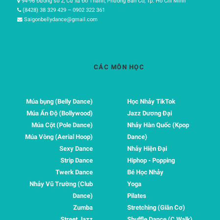
94-96 Đường số 2, Cư xá Đô Thành, Phường Bàn Cờ, Tp. Hồ Chí Minh
(8428) 38 329 429 – 0902 322 361
Saigonbellydance@gmail.com
CÁC MÔN HỌC
Múa bụng (Belly Dance)
Học Nhảy TikTok
Múa Ấn Độ (Bollywood)
Jazz Dương Đại
Múa Cột (Pole Dance)
Nhảy Hàn Quốc (Kpop
Múa Vòng (Aerial Hoop)
Dance)
Sexy Dance
Nhảy Hiện Đại
Strip Dance
Hiphop - Popping
Twerk Dance
Bé Học Nhảy
Nhảy Vũ Trường (Club
Yoga
Dance)
Pilates
Zumba
Stretching (Giãn Cơ)
Street Jazz
Shuffle Dance (C Walk)