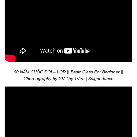
60 NĂM CUỘC ĐỜI – LOR || Basic Class For Beginner ||
Choreography by GV Thy Trần || Saigondance