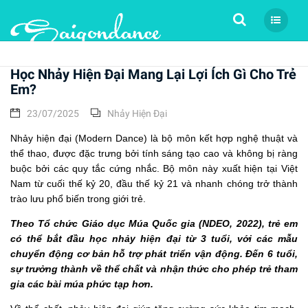
Tìm kiếm
Học Nhảy Hiện Đại Mang Lại Lợi Ích Gì Cho Trẻ
Em?
23/07/2025
Nhảy Hiện Đại
Nhảy hiện đại (Modern Dance) là bộ môn kết hợp nghệ thuật và
thể thao, được đặc trưng bởi tính sáng tạo cao và không bị ràng
buộc bởi các quy tắc cứng nhắc. Bộ môn này xuất hiện tại Việt
Nam từ cuối thế kỷ 20, đầu thế kỷ 21 và nhanh chóng trở thành
trào lưu phổ biến trong giới trẻ.
Theo Tổ chức Giáo dục Múa Quốc gia (NDEO, 2022), trẻ em
có thể bắt đầu học nhảy hiện đại từ 3 tuổi, với các mẫu
chuyển động cơ bản hỗ trợ phát triển vận động. Đến 6 tuổi,
sự trưởng thành về thể chất và nhận thức cho phép trẻ tham
gia các bài múa phức tạp hơn.