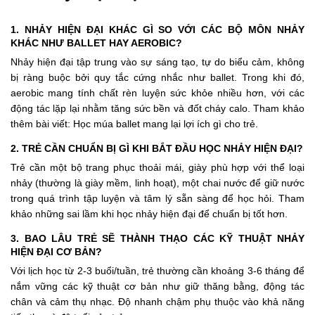
1. NHẢY HIỆN ĐẠI KHÁC GÌ SO VỚI CÁC BỘ MÔN NHẢY
KHÁC NHƯ BALLET HAY AEROBIC?
Nhảy hiện đại tập trung vào sự sáng tạo, tự do biểu cảm, không
bị ràng buộc bởi quy tắc cứng nhắc như ballet. Trong khi đó,
aerobic mang tính chất rèn luyện sức khỏe nhiều hơn, với các
động tác lặp lại nhằm tăng sức bền và đốt cháy calo. Tham khảo
thêm bài viết:
Học múa ballet mang lại lợi ích gì cho trẻ
.
2. TRẺ CẦN CHUẨN BỊ GÌ KHI BẮT ĐẦU HỌC NHẢY HIỆN ĐẠI?
Trẻ cần một bộ trang phục thoải mái, giày phù hợp với thể loại
nhảy (thường là giày mềm, linh hoạt), một chai nước để giữ nước
trong quá trình tập luyện và tâm lý sẵn sàng để học hỏi. Tham
khảo
những sai lầm khi học nhảy hiện đại
để chuẩn bị tốt hơn.
3. BAO LÂU TRẺ SẼ THÀNH THẠO CÁC KỸ THUẬT NHẢY
HIỆN ĐẠI CƠ BẢN?
Với lịch học từ 2-3 buổi/tuần, trẻ thường cần khoảng 3-6 tháng để
nắm vững các kỹ thuật cơ bản như giữ thăng bằng, động tác
chân và cảm thụ nhạc. Độ nhanh chậm phụ thuộc vào khả năng