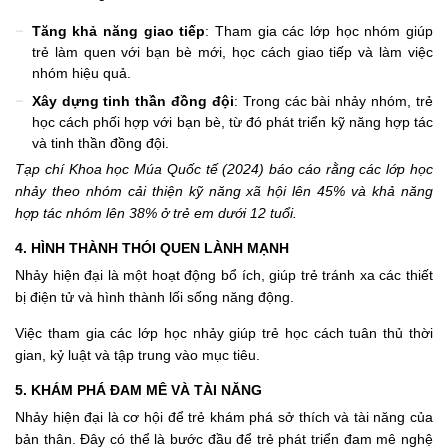
Tăng khả năng giao tiếp
: Tham gia các lớp học nhóm giúp
trẻ làm quen với bạn bè mới, học cách giao tiếp và làm việc
nhóm hiệu quả.
Xây dựng tinh thần đồng đội
: Trong các bài nhảy nhóm, trẻ
học cách phối hợp với bạn bè, từ đó phát triển kỹ năng hợp tác
và tinh thần đồng đội.
Tạp chí Khoa học Múa Quốc tế (2024) báo cáo rằng các lớp học
nhảy theo nhóm cải thiện kỹ năng xã hội lên 45% và khả năng
hợp tác nhóm lên 38% ở trẻ em dưới 12 tuổi.
4. HÌNH THÀNH THÓI QUEN LÀNH MẠNH
Nhảy hiện đại là một hoạt động bổ ích, giúp trẻ tránh xa các thiết
bị điện tử và hình thành lối sống năng động.
Việc tham gia các lớp học nhảy giúp trẻ học cách tuân thủ thời
gian, kỷ luật và tập trung vào mục tiêu.
5. KHÁM PHÁ ĐAM MÊ VÀ TÀI NĂNG
Nhảy hiện đại là cơ hội để trẻ khám phá sở thích và tài năng của
bản thân. Đây có thể là bước đầu để trẻ phát triển đam mê nghệ