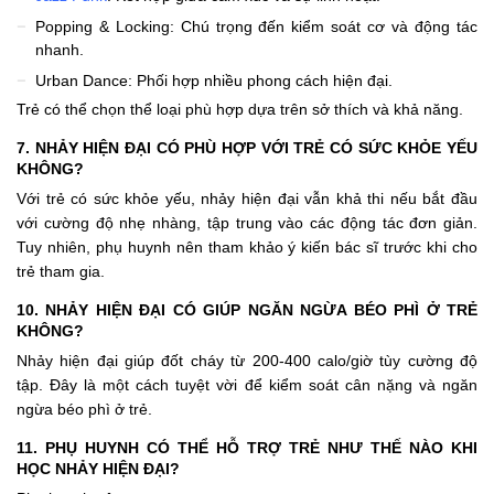
Popping & Locking: Chú trọng đến kiểm soát cơ và động tác
nhanh.
Urban Dance: Phối hợp nhiều phong cách hiện đại.
Trẻ có thể chọn thể loại phù hợp dựa trên sở thích và khả năng.
7. NHẢY HIỆN ĐẠI CÓ PHÙ HỢP VỚI TRẺ CÓ SỨC KHỎE YẾU
KHÔNG?
Với trẻ có sức khỏe yếu, nhảy hiện đại vẫn khả thi nếu bắt đầu
với cường độ nhẹ nhàng, tập trung vào các động tác đơn giản.
Tuy nhiên, phụ huynh nên tham khảo ý kiến bác sĩ trước khi cho
trẻ tham gia.
10. NHẢY HIỆN ĐẠI CÓ GIÚP NGĂN NGỪA BÉO PHÌ Ở TRẺ
KHÔNG?
Nhảy hiện đại giúp đốt cháy từ 200-400 calo/giờ tùy cường độ
tập. Đây là một cách tuyệt vời để kiểm soát cân nặng và ngăn
ngừa béo phì ở trẻ.
11. PHỤ HUYNH CÓ THỂ HỖ TRỢ TRẺ NHƯ THẾ NÀO KHI
HỌC NHẢY HIỆN ĐẠI?