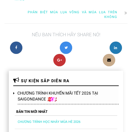
PHÂN BIỆT MÚA LỤA VÕNG VÀ MÚA LỤA TRÊN
KHÔNG
NẾU BẠN THÍCH HÃY SHARE NÓ!
SỰ KIỆN SẮP DIỄN RA
CHƯƠNG TRÌNH KHUYẾN MÃI TẾT 2026 TẠI
SAIGONDANCE
BẢN TIN MỚI NHẤT
CHƯƠNG TRÌNH HỌC NHẢY MÙA HÈ 2026