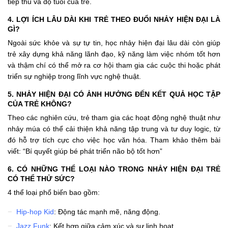
tiếp thu và độ tuổi của trẻ.
4. LỢI ÍCH LÂU DÀI KHI TRẺ THEO ĐUỔI NHẢY HIỆN ĐẠI LÀ
GÌ?
Ngoài sức khỏe và sự tự tin, học nhảy hiện đại lâu dài còn giúp
trẻ xây dựng khả năng lãnh đạo, kỹ năng làm việc nhóm tốt hơn
và thậm chí có thể mở ra cơ hội tham gia các cuộc thi hoặc phát
triển sự nghiệp trong lĩnh vực nghệ thuật.
5. NHẢY HIỆN ĐẠI CÓ ẢNH HƯỞNG ĐẾN KẾT QUẢ HỌC TẬP
CỦA TRẺ KHÔNG?
Theo các nghiên cứu, trẻ tham gia các hoạt động nghệ thuật như
nhảy múa có thể cải thiện khả năng tập trung và tư duy logic, từ
đó hỗ trợ tích cực cho việc học văn hóa. Tham
khảo
thêm bài
viết: “
Bí quyết giúp bé phát triển não bộ tốt hơn
”
6. CÓ NHỮNG THỂ LOẠI NÀO TRONG NHẢY HIỆN ĐẠI TRẺ
CÓ THỂ THỬ SỨC?
4 thể loại phổ biến bao gồm:
Hip-hop Kid
: Động tác mạnh mẽ, năng động.
Jazz Funk
: Kết hợp giữa cảm xúc và sự linh hoạt.