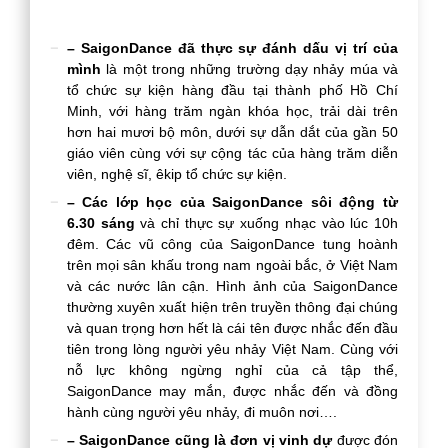
– SaigonDance đã thực sự đánh dấu vị trí của
mình
là một trong những trường dạy nhảy múa và
tổ chức sự kiện hàng đầu tại thành phố Hồ Chí
Minh, với hàng trăm ngàn khóa học, trải dài trên
hơn hai mươi bộ môn, dưới sự dẫn dắt của gần 50
giáo viên cùng với sự cộng tác của hàng trăm diễn
viên, nghệ sĩ, êkip tổ chức sự kiện.
– Các lớp học của SaigonDance sôi động từ
6.30 sáng
và chỉ thực sự xuống nhạc vào lúc 10h
đêm. Các vũ công của SaigonDance tung hoành
trên mọi sân khấu trong nam ngoài bắc, ở Việt Nam
và các nước lân cận. Hình ảnh của SaigonDance
thường xuyên xuất hiện trên truyền thông đại chúng
và quan trọng hơn hết là cái tên được nhắc đến đầu
tiên trong lòng người yêu nhảy Việt Nam. Cùng với
nỗ lực không ngừng nghỉ của cả tập thể,
SaigonDance may mắn, được nhắc đến và đồng
hành cùng người yêu nhảy, đi muôn nơi….
– SaigonDance cũng là đơn vị vinh dự
được đón