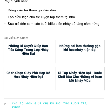
Phụ huynh nên:
Động viên trẻ tham gia đều đặn.
Tạo điều kiện cho trẻ luyện tập thêm tại nhà.
Đưa trẻ đến xem các buổi biểu diễn nhảy để tăng cảm hứng.
Bài Viết Liên Quan:
Những Bí Quyết Giúp Bạn
Những sai lầm thường gặp
Tỏa Sáng Trong Lớp Nhảy
khi học nhảy hiện đại
Hiện Đại
Cách Chọn Giày Phù Hợp Để
Đi Tập Nhảy Hiện Đại - Bước
Học Nhảy Hiện Đại
Khởi Đầu Cho Những Ai Đam
Mê Nhảy Múa
CÁC BỘ MÔN GIÚP CHỊ EM NỘI TRỢ LUÔN TRẺ,
KHOẺ