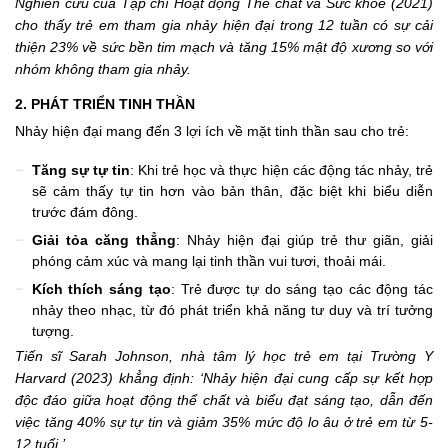
Nghiên cứu của Tạp chí Hoạt động Thể chất và Sức khỏe (2021)
cho thấy trẻ em tham gia nhảy hiện đại trong 12 tuần có sự cải
thiện 23% về sức bền tim mạch và tăng 15% mật độ xương so với
nhóm không tham gia nhảy.
2. PHÁT TRIỂN TINH THẦN
Nhảy hiện đại mang đến 3 lợi ích về mặt tinh thần sau cho trẻ:
Tăng sự tự tin
: Khi trẻ học và thực hiện các động tác nhảy, trẻ
sẽ cảm thấy tự tin hơn vào bản thân, đặc biệt khi biểu diễn
trước đám đông.
Giải tỏa căng thẳng
: Nhảy hiện đại giúp trẻ thư giãn, giải
phóng cảm xúc và mang lại tinh thần vui tươi, thoải mái.
Kích thích sáng tạo
: Trẻ được tự do sáng tạo các động tác
nhảy theo nhạc, từ đó phát triển khả năng tư duy và trí tưởng
tượng.
Tiến sĩ Sarah Johnson, nhà tâm lý học trẻ em tại Trường Y
Harvard (2023) khẳng định: ‘Nhảy hiện đại cung cấp sự kết hợp
độc đáo giữa hoạt động thể chất và biểu đạt sáng tạo, dẫn đến
việc tăng 40% sự tự tin và giảm 35% mức độ lo âu ở trẻ em từ 5-
12 tuổi.’