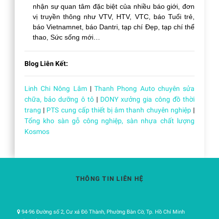
nhận sự quan tâm đặc biệt của nhiều báo giới, đơn
vị truyền thông như VTV, HTV, VTC, báo Tuổi trẻ,
báo Vietnamnet, báo Dantri, tạp chí Đẹp, tạp chí thể
thao, Sức sống mới…
Blog Liên Kết:
Linh Chi Nông Lâm
|
Thanh Phong Auto chuyên sửa
chữa, bảo dưỡng ô tô
|
DONY xưởng gia công đồ thời
trang
|
PTS cung cấp thiết bị âm thanh chuyên nghiệp
|
Tổng kho sàn gỗ công nghiệp, sàn nhựa chất lượng
Kosmos
THÔNG TIN LIÊN HỆ
94-96 Đường số 2, Cư xá Đô Thành, Phường Bàn Cờ, Tp. Hồ Chí Minh