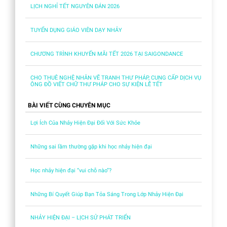
LỊCH NGHỈ TẾT NGUYÊN ĐÁN 2026
TUYỂN DỤNG GIÁO VIÊN DẠY NHẢY
CHƯƠNG TRÌNH KHUYẾN MÃI TẾT 2026 TẠI SAIGONDANCE
CHO THUÊ NGHỆ NHÂN VẼ TRANH THƯ PHÁP, CUNG CẤP DỊCH VỤ
ÔNG ĐỒ VIẾT CHỮ THƯ PHÁP CHO SỰ KIỆN LỄ TẾT
BÀI VIẾT CÙNG CHUYÊN MỤC
Lợi Ích Của Nhảy Hiện Đại Đối Với Sức Khỏe
Những sai lầm thường gặp khi học nhảy hiện đại
Học nhảy hiện đại “vui chỗ nào”?
Những Bí Quyết Giúp Bạn Tỏa Sáng Trong Lớp Nhảy Hiện Đại
NHẢY HIỆN ĐẠI – LỊCH SỬ PHÁT TRIỂN