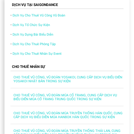
DỊCH VỤ TẠI SAIGONDANCE
•
Dịch Vụ Cho Thuê Vũ Công Vũ Đoàn
•
Dịch Vụ Tổ Chức Sự Kiện
•
Dịch Vụ Dựng Bài Biểu Diễn
•
Dịch Vụ Cho Thuê Phòng Tập
•
Dịch Vụ Cho Thuê Nhân Sự Event
CHO THUÊ NHÂN SỰ
CHO THUÊ VŨ CÔNG, VŨ ĐOÀN YOSAKOI, CUNG CẤP DỊCH VỤ BIỂU DIỄN
YOSAKOI NHẬT BẢN TRONG SỰ KIỆN
CHO THUÊ VŨ CÔNG, VŨ ĐOÀN MÚA CỔ TRANG, CUNG CẤP DỊCH VỤ
BIỂU DIỄN MÚA CỔ TRANG TRUNG QUỐC TRONG SỰ KIỆN
CHO THUÊ VŨ CÔNG, VŨ ĐOÀN MÚA TRUYỀN THỐNG HÀN QUỐC, CUNG
CẤP DỊCH VỤ BIỂU DIỄN MÚA HANBOK HÀN QUỐC TRONG SỰ KIỆN
CHO THUÊ VŨ CÔNG, VŨ ĐOÀN MÚA TRUYỀN THỐNG THÁI LAN, CUNG