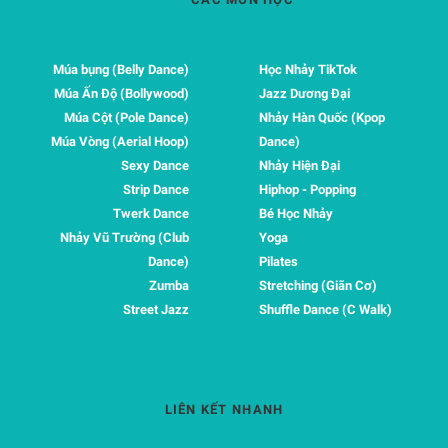
Múa bụng (Belly Dance)
Học Nhảy TikTok
Múa Ấn Độ (Bollywood)
Jazz Dương Đại
Múa Cột (Pole Dance)
Nhảy Hàn Quốc (Kpop
Múa Vòng (Aerial Hoop)
Dance)
Sexy Dance
Nhảy Hiện Đại
Strip Dance
Hiphop - Popping
Twerk Dance
Bé Học Nhảy
Nhảy Vũ Trường (Club
Yoga
Dance)
Pilates
Zumba
Stretching (Giãn Cơ)
Street Jazz
Shuffle Dance (C Walk)
LIÊN KẾT NHANH