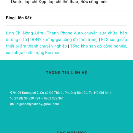
Dantri, tạp chí Đẹp, tạp chí thể thao, Sức sống mới…
Blog Liên Kết:
Linh Chi Nông Lâm
|
Thanh Phong Auto chuyên sửa chữa, bảo
dưỡng ô tô
|
DONY xưởng gia công đồ thời trang
|
PTS cung cấp
thiết bị âm thanh chuyên nghiệp
|
Tổng kho sàn gỗ công nghiệp,
sàn nhựa chất lượng Kosmos
THÔNG TIN LIÊN HỆ
94-96 Đường số 2, Cư xá Đô Thành, Phường Bàn Cờ, Tp. Hồ Chí Minh
(8428) 38 329 429 – 0902 322 361
Saigonbellydance@gmail.com
CÁC MÔN HỌC