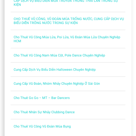
CẤP DỊCH VỤ BIỂU DIỄN MÚA TRUYỀN THỐNG THÁI LAN TRONG SỰ
KIỆN
CHO THUÊ VŨ CÔNG, VŨ ĐOÀN MÚA TRỐNG NƯỚC, CUNG CẤP DỊCH VỤ
BIỂU DIỄN TRỐNG NƯỚC TRONG SỰ KIỆN
Cho Thuê Vũ Công Múa Lửa, Poi Lửa, Vũ Đoàn Múa Lửa Chuyên Nghiệp
HCM
Cho Thuê Vũ Công Nam Múa Cột, Pole Dance Chuyên Nghiệp
Cung Cấp Dịch Vụ Biểu Diễn Halloween Chuyên Nghiệp
Cung Cấp Vũ Đoàn, Nhóm Nhảy Chuyên Nghiệp Ở Sài Gòn
Cho Thuê Go Go – MT – Bar Dancers
Cho Thuê Nhân Sự Nhảy Clubbing Dance
Cho Thuê Vũ Công Vũ Đoàn Múa Bụng