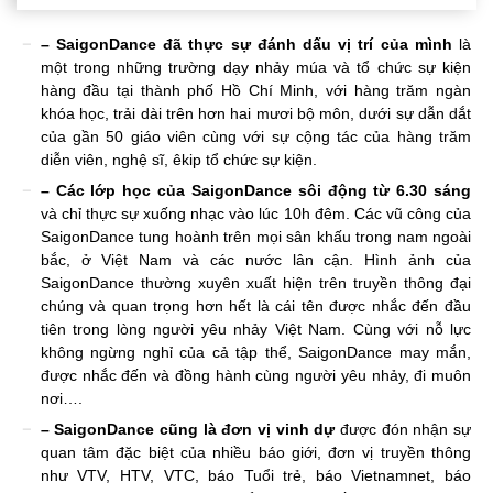
– SaigonDance đã thực sự đánh dấu vị trí của mình
là
một trong những trường dạy nhảy múa và tổ chức sự kiện
hàng đầu tại thành phố Hồ Chí Minh, với hàng trăm ngàn
khóa học, trải dài trên hơn hai mươi bộ môn, dưới sự dẫn dắt
của gần 50 giáo viên cùng với sự cộng tác của hàng trăm
diễn viên, nghệ sĩ, êkip tổ chức sự kiện.
– Các lớp học của SaigonDance sôi động từ 6.30 sáng
và chỉ thực sự xuống nhạc vào lúc 10h đêm. Các vũ công của
SaigonDance tung hoành trên mọi sân khấu trong nam ngoài
bắc, ở Việt Nam và các nước lân cận. Hình ảnh của
SaigonDance thường xuyên xuất hiện trên truyền thông đại
chúng và quan trọng hơn hết là cái tên được nhắc đến đầu
tiên trong lòng người yêu nhảy Việt Nam. Cùng với nỗ lực
không ngừng nghỉ của cả tập thể, SaigonDance may mắn,
được nhắc đến và đồng hành cùng người yêu nhảy, đi muôn
nơi….
– SaigonDance cũng là đơn vị vinh dự
được đón nhận sự
quan tâm đặc biệt của nhiều báo giới, đơn vị truyền thông
như VTV, HTV, VTC, báo Tuổi trẻ, báo Vietnamnet, báo