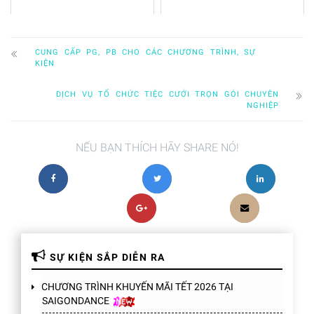
CUNG CẤP PG, PB CHO CÁC CHƯƠNG TRÌNH, SỰ
KIỆN
DỊCH VỤ TỔ CHỨC TIỆC CƯỚI TRỌN GÓI CHUYÊN
NGHIỆP
NẾU BẠN THÍCH HÃY SHARE NÓ!
SỰ KIỆN SẮP DIỄN RA
CHƯƠNG TRÌNH KHUYẾN MÃI TẾT 2026 TẠI
SAIGONDANCE