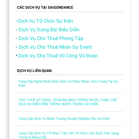
CÁC DỊCH VỤ TẠI SAIGONDANCE
Dịch Vụ Tổ Chức Sự Kiện
•
Dịch Vụ Dựng Bài Biểu Diễn
•
Dịch Vụ Cho Thuê Phòng Tập
•
Dịch Vụ Cho Thuê Nhân Sự Event
•
•
Dịch Vụ Cho Thuê Vũ Công Vũ Đoàn
DỊCH VỤ LIÊN QUAN
Cung Cấp Nghệ Nhân Biểu Diễn Cà Kheo Nhún, Hóa Trang Tại Sự
Kiện
CHO THUÊ VŨ CÔNG, VŨ ĐOÀN MÚA TRỐNG NƯỚC, CUNG CẤP
DỊCH VỤ BIỂU DIỄN TRỐNG NƯỚC TRONG SỰ KIỆN
Cung Cấp Dịch Vụ Nhân Tượng Chuyên Nghiệp Cho Sự Kiện
Cung Cấp Dịch Vụ Tổ Chức Tiệc VIP, Tổ Chức Các Buổi Tiệc Sang
Trọng & Đẳng Cấp