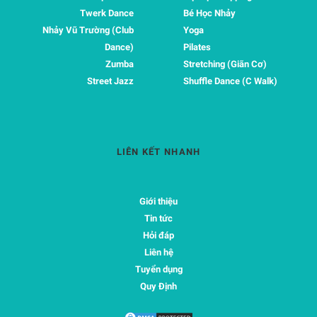
Twerk Dance
Bé Học Nhảy
Nhảy Vũ Trường (Club
Yoga
Dance)
Pilates
Zumba
Stretching (Giãn Cơ)
Street Jazz
Shuffle Dance (C Walk)
LIÊN KẾT NHANH
Giới thiệu
Tin tức
Hỏi đáp
Liên hệ
Tuyển dụng
Quy Định