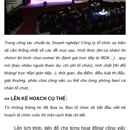
Trong công tác chuẩn bị, Doanh nghiệp/ Công ty tổ chức sự kiện
sẽ cần thống nhất về các đề mục sau: hình thức (thi cá nhân/ thi
nhóm/ thi bình chọn onine/ thi đánh giá trực tiếp từ BGK…) , quy
mô (bao nhiêu người tham dự, chi phi tổ chức), tính chất (thi đối
kháng/ trực tiếp/ gián tiếp,..), thời gian, địa điểm, điều luật thi đấu,
giải thưởng, phân chia công việc cụ thể cho từng phòng ban/ cá
nhân tổ chức,..
»» LÊN KẾ HOẠCH CỤ THỂ:
Từ những thông tin đã đưa ra, Ban tổ chức sẽ bắt đầu viết kế
hoạch tổ chức cuộc thi một cách thật chi tiết.
Lên lịch trình, tiến độ cho từng hoạt động/ công việc