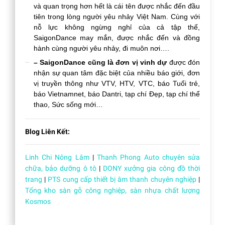
và quan trọng hơn hết là cái tên được nhắc đến đầu
tiên trong lòng người yêu nhảy Việt Nam. Cùng với
nỗ lực không ngừng nghỉ của cả tập thể,
SaigonDance may mắn, được nhắc đến và đồng
hành cùng người yêu nhảy, đi muôn nơi….
– SaigonDance cũng là đơn vị vinh dự
được đón
nhận sự quan tâm đặc biệt của nhiều báo giới, đơn
vị truyền thông như VTV, HTV, VTC, báo Tuổi trẻ,
báo Vietnamnet, báo Dantri, tạp chí Đẹp, tạp chí thể
thao, Sức sống mới…
Blog Liên Kết:
Linh Chi Nông Lâm
|
Thanh Phong Auto chuyên sửa
chữa, bảo dưỡng ô tô
|
DONY xưởng gia công đồ thời
trang
|
PTS cung cấp thiết bị âm thanh chuyên nghiệp
|
Tổng kho sàn gỗ công nghiệp, sàn nhựa chất lượng
Kosmos