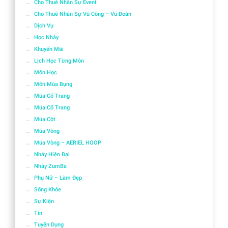
Cho Thuê Nhân Sự Event
Cho Thuê Nhân Sự Vũ Công – Vũ Đoàn
Dịch Vụ
Học Nhảy
Khuyến Mãi
Lịch Học Từng Môn
Môn Học
Môn Múa Bụng
Múa Cổ Trang
Múa Cổ Trang
Múa Cột
Múa Vòng
Múa Vòng – AERIEL HOOP
Nhảy Hiện Đại
Nhảy ZumBa
Phụ Nữ – Làm Đẹp
Sống Khỏe
Sự Kiện
Tin
Tuyển Dụng