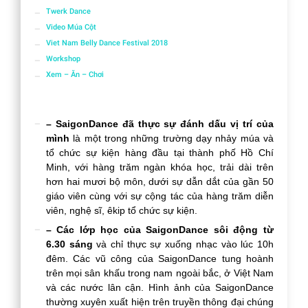
Twerk Dance
Video Múa Cột
Viet Nam Belly Dance Festival 2018
Workshop
Xem – Ăn – Chơi
– SaigonDance đã thực sự đánh dấu vị trí của
mình
là một trong những trường dạy nhảy múa và
tổ chức sự kiện hàng đầu tại thành phố Hồ Chí
Minh, với hàng trăm ngàn khóa học, trải dài trên
hơn hai mươi bộ môn, dưới sự dẫn dắt của gần 50
giáo viên cùng với sự cộng tác của hàng trăm diễn
viên, nghệ sĩ, êkip tổ chức sự kiện.
– Các lớp học của SaigonDance sôi động từ
6.30 sáng
và chỉ thực sự xuống nhạc vào lúc 10h
đêm. Các vũ công của SaigonDance tung hoành
trên mọi sân khấu trong nam ngoài bắc, ở Việt Nam
và các nước lân cận. Hình ảnh của SaigonDance
thường xuyên xuất hiện trên truyền thông đại chúng