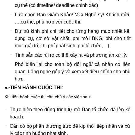
cụ thể (có timeline/ deadline chính xác)
Lựa chọn Ban Giám Khảo/ MC/ Nghệ sỹ/ Khách mời,
….cụ thể, phù hợp với cuộc thi.
Dự trù kinh phí chi tiết cho từng hạng mục (thiết kế,
dụng cụ, cơ sở vật chất, phí mời BKG, phí cho tiết
mục giải trí, chi phí phát sinh, phí tổ chức,…)
Tính sẵn các rủi ro có thể xảy ra và phương án xử lý.
Phổ biến lại cho toàn bộ đội ngũ/ cá nhân có liên
quan. Lắng nghe góp ý và xem xét điều chỉnh cho phù
hợp.
»»TIẾN HÀNH CUỘC THI:
Khi tiến hành cuộc thi cần chú ý các việc sau:
Thực hiện theo đúng trình tự mà Ban tổ chức đã lên kế
hoạch.
Cần có bộ phận thường trực để kịp thời tiếp nhận và xử
lý các tình huống phát sinh.